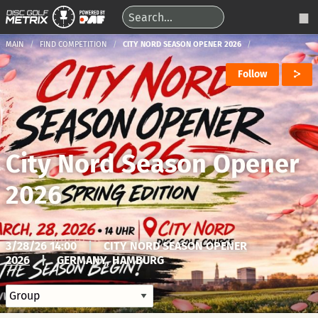
MAIN
FIND COMPETITION
CITY NORD SEASON OPENER 2026
Follow
City Nord Season Opener
2026
3/28/26 14:00
|
CITY NORD SEASON OPENER
2026
|
GERMANY, HAMBURG