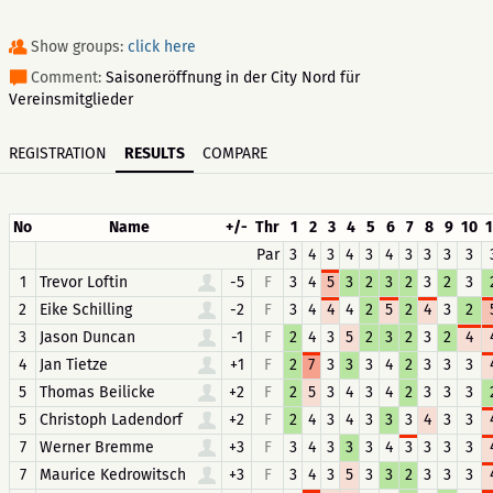
Show groups:
click here
Comment:
Saisoneröffnung in der City Nord für
Vereinsmitglieder
REGISTRATION
RESULTS
COMPARE
No
Name
+/-
Thr
1
2
3
4
5
6
7
8
9
10
1
Par
3
4
3
4
3
4
3
3
3
3
1
Trevor Loftin
-5
F
3
4
5
3
2
3
2
3
2
3
2
Eike Schilling
-2
F
3
4
4
4
2
5
2
4
3
2
3
Jason Duncan
-1
F
2
4
3
5
2
3
2
3
2
4
4
Jan Tietze
+1
F
2
7
3
3
3
4
2
3
3
3
5
Thomas Beilicke
+2
F
2
5
3
4
3
4
2
3
3
3
5
Christoph Ladendorf
+2
F
2
4
3
4
3
3
3
4
3
3
7
Werner Bremme
+3
F
3
4
3
3
3
4
3
3
3
3
7
Maurice Kedrowitsch
+3
F
3
4
3
5
3
3
2
3
3
3