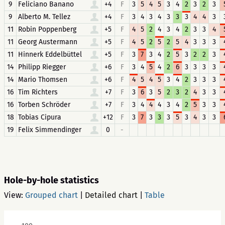
9
Feliciano Banano
+4
F
3
5
4
5
3
4
2
3
2
3
9
Alberto M. Tellez
+4
F
3
4
3
4
3
3
3
4
4
3
11
Robin Poppenberg
+5
F
4
5
2
4
3
4
2
3
3
4
11
Georg Austermann
+5
F
4
5
2
5
2
5
4
3
3
3
11
Hinnerk Eddelbüttel
+5
F
3
7
3
4
2
5
3
2
2
3
14
Philipp Riegger
+6
F
3
4
5
4
2
6
3
3
3
3
14
Mario Thomsen
+6
F
4
5
4
5
3
4
2
3
3
3
16
Tim Richters
+7
F
3
6
3
5
2
3
2
4
3
3
16
Torben Schröder
+7
F
3
4
4
4
3
4
2
5
3
3
18
Tobias Cipura
+12
F
3
7
3
3
3
5
3
4
3
3
19
Felix Simmendinger
0
-
Hole-by-hole statistics
View:
Grouped chart
|
Detailed chart
|
Table