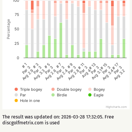
100
75
Percentage
50
25
0
# 5
# 3
# 1
# 17
# 15
# 13
# 11
# 9
# 7
Par 3
Par 3
Par 3
Par 3
Par 3
Par 3
Par 3
Par 3
Par 3
Avg 2.6
Avg 3.3
Avg 2.9
Avg 3.2
Avg 3.4
Avg 3.1
Avg 4
Avg 2.8
Avg 2.4
Triple bogey
Double bogey
Bogey
Par
Birdie
Eagle
Hole in one
Highcharts.com
The result was updated on: 2026-03-28 17:32:05. Free
discgolfmetrix.com is used