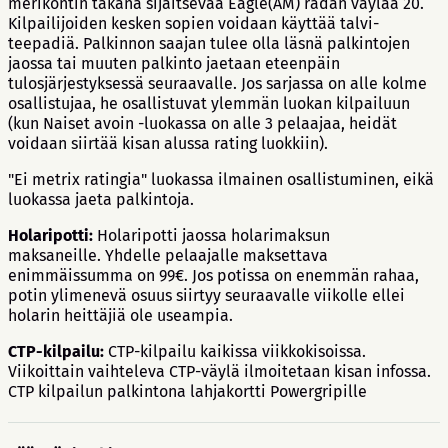
merikontin takana sijaitsevaa Eagle(AM) radan väylää 20.
Kilpailijoiden kesken sopien voidaan käyttää talvi-
teepadiä. Palkinnon saajan tulee olla läsnä palkintojen
jaossa tai muuten palkinto jaetaan eteenpäin
tulosjärjestyksessä seuraavalle. Jos sarjassa on alle kolme
osallistujaa, he osallistuvat ylemmän luokan kilpailuun
(kun Naiset avoin -luokassa on alle 3 pelaajaa, heidät
voidaan siirtää kisan alussa rating luokkiin).
"Ei metrix ratingia" luokassa ilmainen osallistuminen, eikä
luokassa jaeta palkintoja.
Holaripotti:
Holaripotti jaossa holarimaksun
maksaneille. Yhdelle pelaajalle maksettava
enimmäissumma on 99€. Jos potissa on enemmän rahaa,
potin ylimenevä osuus siirtyy seuraavalle viikolle ellei
holarin heittäjiä ole useampia.
CTP-kilpailu:
CTP-kilpailu kaikissa viikkokisoissa.
Viikoittain vaihteleva CTP-väylä ilmoitetaan kisan infossa.
CTP kilpailun palkintona lahjakortti Powergripille