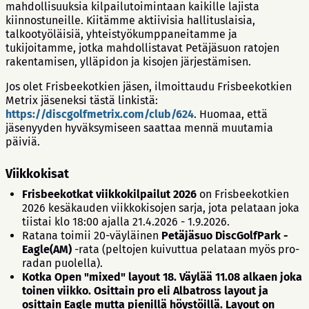
mahdollisuuksia kilpailutoimintaan kaikille lajista
kiinnostuneille. Kiitämme aktiivisia hallituslaisia,
talkootyöläisiä, yhteistyökumppaneitamme ja
tukijoitamme, jotka mahdollistavat Petäjäsuon ratojen
rakentamisen, ylläpidon ja kisojen järjestämisen.
Jos olet Frisbeekotkien jäsen, ilmoittaudu Frisbeekotkien
Metrix jäseneksi tästä linkistä:
https://discgolfmetrix.com/club/624
. Huomaa, että
jäsenyyden hyväksymiseen saattaa mennä muutamia
päiviä.
Viikkokisat
Frisbeekotkat viikkokilpailut 2026
on Frisbeekotkien
2026 kesäkauden viikkokisojen sarja, jota pelataan joka
tiistai klo 18:00 ajalla 21.4.2026 - 1.9.2026.
Ratana toimii 20-väyläinen
Petäjäsuo DiscGolfPark -
Eagle(AM)
-rata (peltojen kuivuttua pelataan myös pro-
radan puolella).
Kotka Open "mixed" layout 18. Väylää 11.08 alkaen joka
toinen viikko. Osittain pro eli Albatross layout ja
osittain Eagle mutta pienillä höystöillä. Layout on