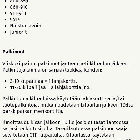
800-859
860-910
911-941
941+
Naisten avoin
Juniorit
Palkinnot
Viikkokilpailun palkinnot jaetaan heti kilpailun jälkeen.
Palkintojakauma on sarjaa/luokkaa kohden:
3-10 kilpailijaa = 1 lahjakortti.
11-20 kilpailijaa = 2 lahjakorttia jne.
Palkintoina kilpailuissa käytetään lahjakortteja ja/tai
tuotepalkintoja, mitkä noudetaan kilpailun jälkeen TD:ltä
parkkipaikan merikontilta.
Ilmoittaudu kisan jälkeen TD:lle jos olet tasatilanteessa
sarjasi palkintosijoilla. Tasatilanteessa palkinnon saaja
selvitetään CTP-kilpailulla. Kilpailussa käytetään