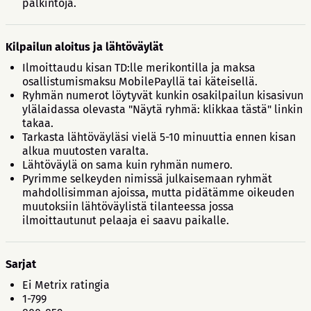
palkintoja.
Kilpailun aloitus ja lähtöväylät
Ilmoittaudu kisan TD:lle merikontilla ja maksa
osallistumismaksu MobilePayllä tai käteisellä.
Ryhmän numerot löytyvät kunkin osakilpailun kisasivun
ylälaidassa olevasta "Näytä ryhmä: klikkaa tästä" linkin
takaa.
Tarkasta lähtöväyläsi vielä 5-10 minuuttia ennen kisan
alkua muutosten varalta.
Lähtöväylä on sama kuin ryhmän numero.
Pyrimme selkeyden nimissä julkaisemaan ryhmät
mahdollisimman ajoissa, mutta pidätämme oikeuden
muutoksiin lähtöväylistä tilanteessa jossa
ilmoittautunut pelaaja ei saavu paikalle.
Sarjat
Ei Metrix ratingia
1-799