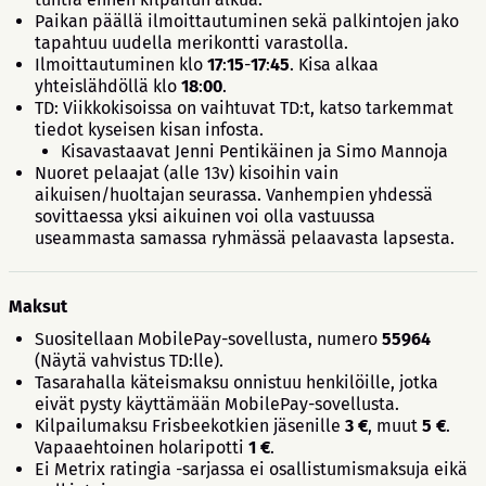
Paikan päällä ilmoittautuminen sekä palkintojen jako
tapahtuu uudella merikontti varastolla.
Ilmoittautuminen klo
17
:
15
-
17
:
45
. Kisa alkaa
yhteislähdöllä klo
18
:
00
.
TD: Viikkokisoissa on vaihtuvat TD:t, katso tarkemmat
tiedot kyseisen kisan infosta.
Kisavastaavat Jenni Pentikäinen ja Simo Mannoja
Nuoret pelaajat (alle 13v) kisoihin vain
aikuisen/huoltajan seurassa. Vanhempien yhdessä
sovittaessa yksi aikuinen voi olla vastuussa
useammasta samassa ryhmässä pelaavasta lapsesta.
Maksut
Suositellaan MobilePay-sovellusta, numero
55964
(Näytä vahvistus TD:lle).
Tasarahalla käteismaksu onnistuu henkilöille, jotka
eivät pysty käyttämään MobilePay-sovellusta.
Kilpailumaksu Frisbeekotkien jäsenille
3 €
, muut
5
€
.
Vapaaehtoinen holaripotti
1
€
.
Ei Metrix ratingia -sarjassa ei osallistumismaksuja eikä