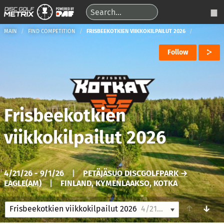
MAIN
FIND COMPETITION
FRISBEEKOTKIEN VIIKKOKILPAILUT 2026
Follow
Frisbeekotkien
viikkokilpailut 2026
4/21/26 - 9/1/26
|
PETÄJÄSUO DISCGOLFPARK →
EAGLE(AM)
|
FINLAND, KYMENLAAKSO, KOTKA
↑
↓
Frisbeekotkien viikkokilpailut 2026
4/21/26-9/1/26