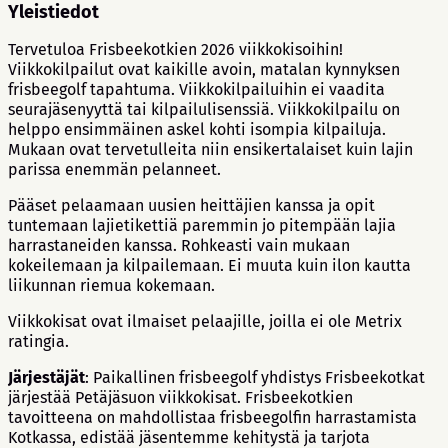
Yleistiedot
Tervetuloa Frisbeekotkien 2026 viikkokisoihin!
Viikkokilpailut ovat kaikille avoin, matalan kynnyksen
frisbeegolf tapahtuma. Viikkokilpailuihin ei vaadita
seurajäsenyyttä tai kilpailulisenssiä. Viikkokilpailu on
helppo ensimmäinen askel kohti isompia kilpailuja.
Mukaan ovat tervetulleita niin ensikertalaiset kuin lajin
parissa enemmän pelanneet.
Pääset pelaamaan uusien heittäjien kanssa ja opit
tuntemaan lajietikettiä paremmin jo pitempään lajia
harrastaneiden kanssa. Rohkeasti vain mukaan
kokeilemaan ja kilpailemaan. Ei muuta kuin ilon kautta
liikunnan riemua kokemaan.
Viikkokisat ovat ilmaiset pelaajille, joilla ei ole Metrix
ratingia.
Järjestäjät
: Paikallinen frisbeegolf yhdistys Frisbeekotkat
järjestää Petäjäsuon viikkokisat. Frisbeekotkien
tavoitteena on mahdollistaa frisbeegolfin harrastamista
Kotkassa, edistää jäsentemme kehitystä ja tarjota