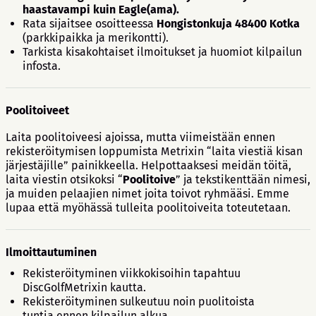
haastavampi kuin Eagle(ama).
Rata sijaitsee osoitteessa
Hongistonkuja 48400 Kotka
(parkkipaikka ja merikontti).
Tarkista kisakohtaiset ilmoitukset ja huomiot kilpailun
infosta.
Poolitoiveet
Laita poolitoiveesi ajoissa, mutta viimeistään ennen
rekisteröitymisen loppumista Metrixin “laita viestiä kisan
järjestäjille” painikkeella. Helpottaaksesi meidän töitä,
laita viestin otsikoksi “
Poolitoive
” ja tekstikenttään nimesi,
ja muiden pelaajien nimet joita toivot ryhmääsi. Emme
lupaa että myöhässä tulleita poolitoiveita toteutetaan.
Ilmoittautuminen
Rekisteröityminen viikkokisoihin tapahtuu
DiscGolfMetrixin kautta.
Rekisteröityminen sulkeutuu noin puolitoista
tuntia ennen kilpailun alkua.