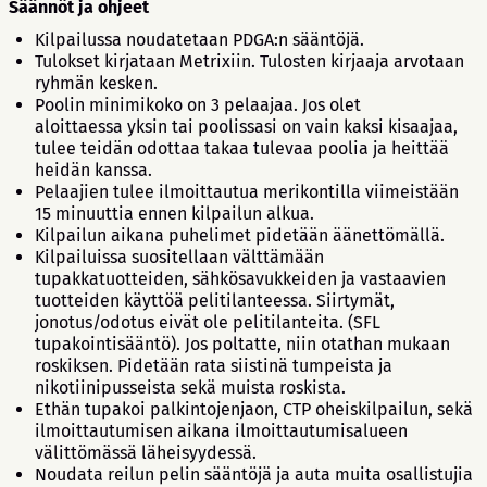
Säännöt ja ohjeet
Kilpailussa noudatetaan PDGA:n sääntöjä.
T
ulokset kirjataan Metrixiin. Tulosten kirjaaja arvotaan
ryhmän kesken.
Poolin minimikoko on 3 pelaajaa. Jos olet
aloittaessa yksin tai poolissasi on vain kaksi kisaajaa,
tulee teidän odottaa takaa tulevaa poolia ja heittää
heidän kanssa.
Pelaajien tulee ilmoittautua merikontilla viimeistään
15 minuuttia ennen kilpailun alkua.
Kilpailun aikana puhelimet pidetään äänettömällä.
Kilpailuissa suositellaan välttämään
tupakkatuotteiden, sähkösavukkeiden ja vastaavien
tuotteiden käyttöä pelitilanteessa. Siirtymät,
jonotus/odotus eivät ole pelitilanteita. (SFL
tupakointisääntö). Jos poltatte, niin otathan mukaan
roskiksen. Pidetään rata siistinä tumpeista ja
nikotiinipusseista sekä muista roskista.
Ethän tupakoi palkintojenjaon, CTP oheiskilpailun, sekä
ilmoittautumisen aikana ilmoittautumisalueen
välittömässä läheisyydessä.
Noudata reilun pelin sääntöjä ja auta muita osallistujia