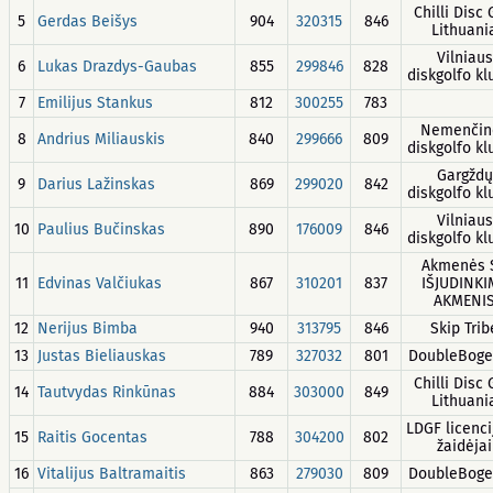
Chilli Disc 
5
Gerdas Beišys
904
320315
846
Lithuani
Vilniaus
6
Lukas Drazdys-Gaubas
855
299846
828
diskgolfo kl
7
Emilijus Stankus
812
300255
783
Nemenčin
8
Andrius Miliauskis
840
299666
809
diskgolfo kl
Gargždų
9
Darius Lažinskas
869
299020
842
diskgolfo kl
Vilniaus
10
Paulius Bučinskas
890
176009
846
diskgolfo kl
Akmenės 
11
Edvinas Valčiukas
867
310201
837
IŠJUDINKI
AKMENI
12
Nerijus Bimba
940
313795
846
Skip Trib
13
Justas Bieliauskas
789
327032
801
DoubleBog
Chilli Disc 
14
Tautvydas Rinkūnas
884
303000
849
Lithuani
LDGF licenci
15
Raitis Gocentas
788
304200
802
žaidėjai
16
Vitalijus Baltramaitis
863
279030
809
DoubleBog