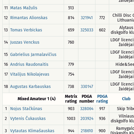
žaidėjai
11
Matas Mažulis
513
Chilli Disc 
12
Rimantas Alionskas
814
321941
772
Lithuani
Alytaus
13
Tomas Verbickas
659
325033
602
diskgolfo kl
LDGF licenci
14
Juozas Venckus
760
žaidėjai
LDGF licenci
15
Gabrielius Jarmalavičius
žaidėjai
16
Andrius Raudonaitis
779
Hide&Se
LDGF licenci
17
Vitalijus Nikolajevas
754
žaidėjai
LDGF licenci
18
Augustas Karbauskas
738
330147
žaidėjai
Metrix
PDGA
PDGA
Mixed Amateur 1 (4)
Club
rating
number
rating
1
Nojus Stačkūnas
903
328064
917
Skip Trib
Vilniaus
2
Vytenis Čukauskas
1003
203924
936
diskgolfo kl
Ramygal
3
Vytautas Klimašauskas
944
218610
900
Diskgolfo K