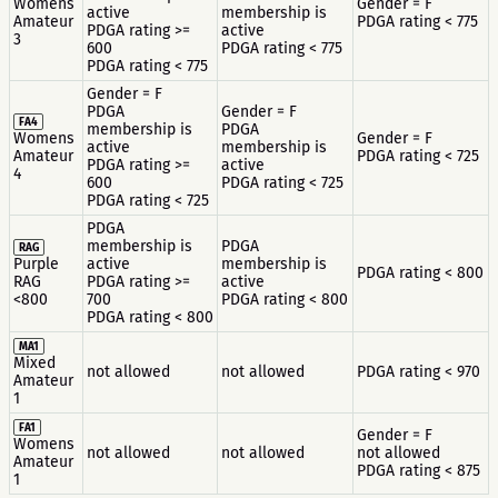
Womens
Gender = F
active
membership is
Amateur
PDGA rating < 775
PDGA rating >=
active
3
600
PDGA rating < 775
PDGA rating < 775
Gender = F
PDGA
Gender = F
FA4
membership is
PDGA
Womens
Gender = F
active
membership is
Amateur
PDGA rating < 725
PDGA rating >=
active
4
600
PDGA rating < 725
PDGA rating < 725
PDGA
membership is
PDGA
RAG
Purple
active
membership is
PDGA rating < 800
RAG
PDGA rating >=
active
<800
700
PDGA rating < 800
PDGA rating < 800
MA1
Mixed
not allowed
not allowed
PDGA rating < 970
Amateur
1
FA1
Gender = F
Womens
not allowed
not allowed
not allowed
Amateur
PDGA rating < 875
1