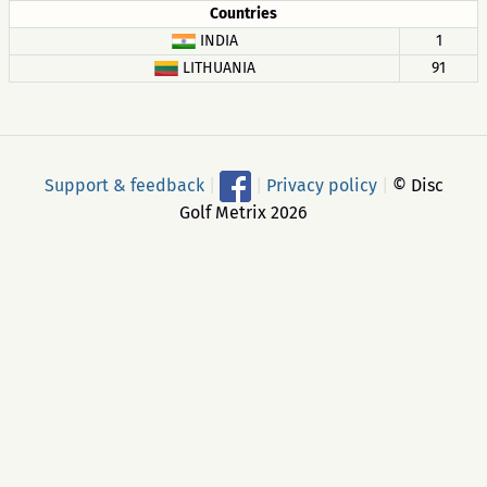
Countries
INDIA
1
LITHUANIA
91
Support & feedback
|
|
Privacy policy
|
© Disc
Golf Metrix 2026