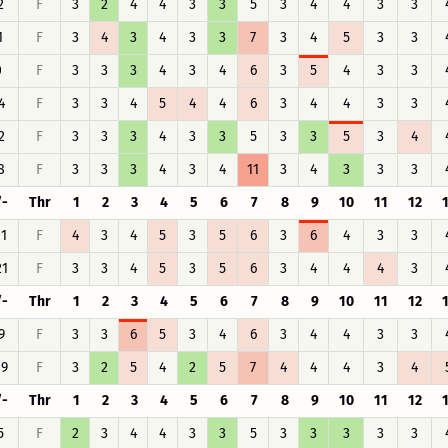
2
F
3
2
4
4
3
3
5
3
4
4
3
3
1
F
3
4
3
4
3
3
7
3
4
5
3
3
0
F
3
3
3
4
3
4
6
3
5
4
3
3
4
F
3
3
4
5
4
4
6
3
4
4
3
3
2
F
3
3
3
4
3
3
5
3
3
5
3
4
8
F
3
3
3
4
3
4
11
3
4
3
3
3
/-
Thr
1
2
3
4
5
6
7
8
9
10
11
12
11
F
4
3
4
5
3
5
6
3
6
4
3
3
21
F
3
3
4
5
3
5
6
3
4
4
4
3
/-
Thr
1
2
3
4
5
6
7
8
9
10
11
12
9
F
3
3
6
5
3
4
6
3
4
4
3
3
19
F
3
2
5
4
2
5
7
4
4
4
3
4
/-
Thr
1
2
3
4
5
6
7
8
9
10
11
12
5
F
2
3
4
4
3
3
5
3
3
3
3
3