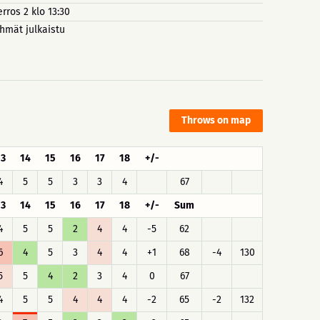
erros 2 klo 13:30
hmät julkaistu
Throws on map
13
14
15
16
17
18
+/-
4
5
5
3
3
4
67
13
14
15
16
17
18
+/-
Sum
4
5
5
2
4
4
-5
62
6
4
5
3
4
4
+1
68
-4
130
5
5
4
2
3
4
0
67
4
5
5
4
4
4
-2
65
-2
132