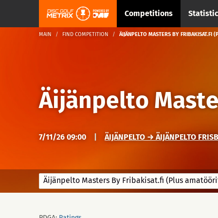
Competitions
Statisti
MAIN
FIND COMPETITION
ÄIJÄNPELTO MASTERS BY FRIBAKISAT.FI 
Äijänpelto Master
7/11/26 09:00
|
ÄIJÄNPELTO → ÄIJÄNPELTO FRISB
Äijänpelto Masters By Fribakisat.fi (Plus amatööri
PDGA:
Ratings