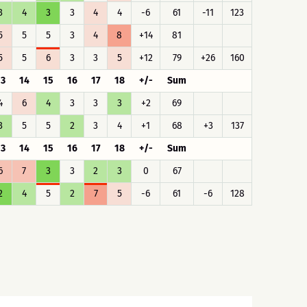
3
4
3
3
4
4
-6
61
-11
123
5
5
5
3
4
8
+14
81
5
5
6
3
3
5
+12
79
+26
160
13
14
15
16
17
18
+/-
Sum
4
6
4
3
3
3
+2
69
3
5
5
2
3
4
+1
68
+3
137
13
14
15
16
17
18
+/-
Sum
6
7
3
3
2
3
0
67
2
4
5
2
7
5
-6
61
-6
128