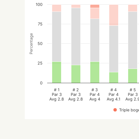
100
75
Percentage
50
25
0
# 1
# 2
# 3
# 4
# 5
Par 3
Par 3
Par 4
Par 4
Par 3
Avg 2.8
Avg 2.8
Avg 4
Avg 4.1
Avg 2.
Triple bog