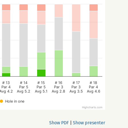
# 13
# 14
# 15
# 16
# 17
# 18
Par 4
Par 5
Par 5
Par 3
Par 3
Par 4
Avg 4.2
Avg 5.2
Avg 5.1
Avg 2.8
Avg 3.5
Avg 4.6
Hole in one
Highcharts.com
Show PDF
|
Show presenter