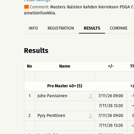
Comment:
Masters ikäisten kahden kierroksen PDGA C-t
amatööriluokkia.
INFO
REGISTRATION
RESULTS
COMPARE
Results
No
Name
+/-
T
Pro Master 40+ (5)
+
1
Juho Parviainen
7/11/26 09:00
-
7/11/26 13:30
-
2
Pyry Penttinen
7/11/26 09:00
7/11/26 13:30
-