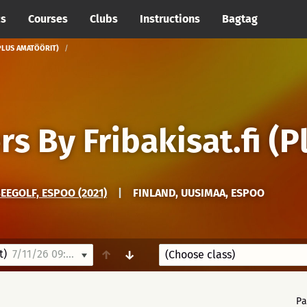
cs
Courses
Clubs
Instructions
Bagtag
(PLUS AMATÖÖRIT)
s By Fribakisat.fi (P
EEGOLF, ESPOO (2021)
|
FINLAND, UUSIMAA, ESPOO
t)
7/11/26 09:00
↑
↓
Pa