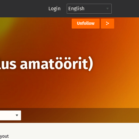
Login
Unfollow
lus amatöörit)
yout