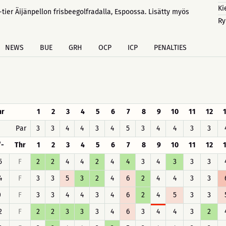
Ki
ier Äijänpellon frisbeegolfradalla, Espoossa. Lisätty myös
Ry
NEWS
BUE
GRH
OCP
ICP
PENALTIES
hr
1
2
3
4
5
6
7
8
9
10
11
12
Par
3
3
4
4
3
4
5
3
4
4
3
3
/-
Thr
1
2
3
4
5
6
7
8
9
10
11
12
5
F
2
2
4
4
2
4
4
3
4
3
3
3
4
F
3
3
5
3
2
4
6
2
4
4
3
3
0
F
3
3
4
4
3
4
6
2
4
5
3
3
2
F
2
2
3
3
3
4
6
3
4
4
3
2