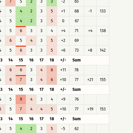
4
7
5
2
3
3
-2
65
4
5
4
2
3
5
+1
68
-1
133
4
5
4
2
3
5
0
67
4
5
6
3
3
4
+4
71
+4
138
4
6
5
4
3
5
+2
69
4
5
6
3
3
5
+6
73
+8
142
13
14
15
16
17
18
+/-
Sum
4
6
6
3
4
6
+11
78
4
6
7
3
4
6
+10
77
+21
155
13
14
15
16
17
18
+/-
Sum
4
5
9
4
3
4
+9
76
5
5
7
4
4
5
+10
77
+19
153
13
14
15
16
17
18
+/-
Sum
4
5
4
2
3
5
-5
62