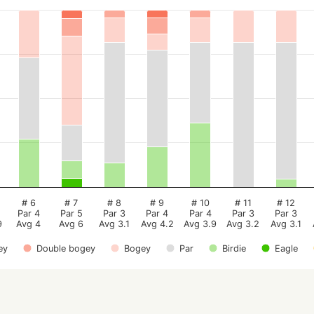
# 6
# 7
# 8
# 9
# 10
# 11
# 12
Par 4
Par 5
Par 3
Par 4
Par 4
Par 3
Par 3
9
Avg 4
Avg 6
Avg 3.1
Avg 4.2
Avg 3.9
Avg 3.2
Avg 3.1
ey
Double bogey
Bogey
Par
Birdie
Eagle