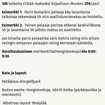
10h
talkoita riittää maksuksi kilpailuun. Muuten
25€
/pari.
Esimerkki 1
. Parin kumpikin pelaaja käy lauantaina
talkoissa tekemässä 5h niin osallistumismaksu on hoidettu.
Esimerkki 2.
Toinen pelaaja parista ahkeroi keskiviikkona
5h ja lauantaina 5h jolloin maksu on suoritettu.
Jos toisella parin pelaajista vain metrix rating niin silloin
ratingin omaavan pelaajan rating kerrotaan kahdella.
Ilmoittautuminen
merikontilla(Hongistonkuja)
klo 9:00-
9:30
.
Rata ja layout:
Petäjäsuo discgolfpark
Radan osoite: Hongistonkuja, 48410 Kotka (parkkipaikka ja
merikontti)
Albatross layout 18väylää.