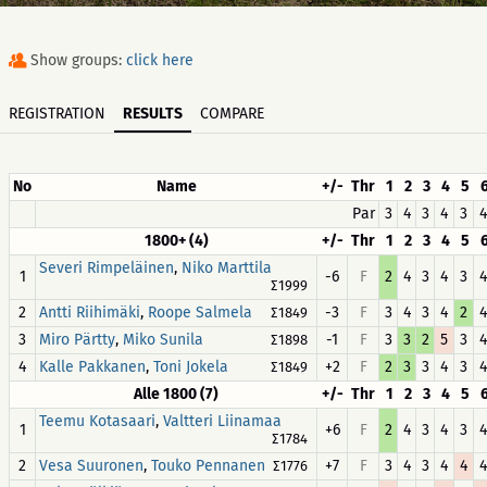
Show groups:
click here
REGISTRATION
RESULTS
COMPARE
No
Name
+/-
Thr
1
2
3
4
5
Par
3
4
3
4
3
4
1800+ (4)
+/-
Thr
1
2
3
4
5
,
Severi Rimpeläinen
Niko Marttila
1
-6
F
2
4
3
4
3
4
∑1999
2
,
-3
F
3
4
3
4
2
4
Antti Riihimäki
Roope Salmela
∑1849
3
,
-1
F
3
3
2
5
3
4
Miro Pärtty
Miko Sunila
∑1898
4
,
+2
F
2
3
3
4
3
4
Kalle Pakkanen
Toni Jokela
∑1849
Alle 1800 (7)
+/-
Thr
1
2
3
4
5
,
Teemu Kotasaari
Valtteri Liinamaa
1
+6
F
2
4
3
4
3
4
∑1784
2
,
+7
F
3
4
3
4
4
4
Vesa Suuronen
Touko Pennanen
∑1776