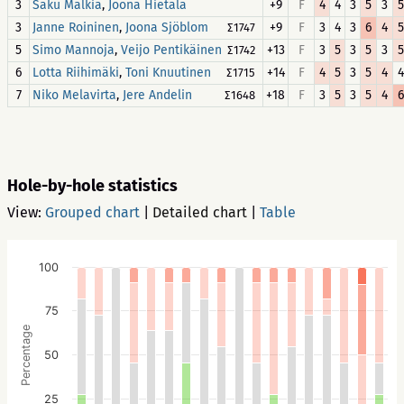
3
,
+9
F
4
4
3
5
3
5
Saku Mälkiä
Joona Hietala
3
,
+9
F
3
4
3
6
4
5
Janne Roininen
Joona Sjöblom
∑1747
5
,
+13
F
3
5
3
5
3
5
Simo Mannoja
Veijo Pentikäinen
∑1742
6
,
+14
F
4
5
3
5
4
4
Lotta Riihimäki
Toni Knuutinen
∑1715
7
,
+18
F
3
5
3
5
4
6
Niko Melavirta
Jere Andelin
∑1648
Hole-by-hole statistics
View:
Grouped chart
|
Detailed chart
|
Table
100
75
Percentage
50
25