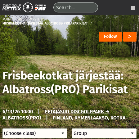
MAIN
FIND COMPETITION
FRISBEEKOTKAT JÄRJESTÄÄ: ALBATROSS(PRO) PARIKISAT
Follow
Frisbeekotkat järjestää:
Albatross(PRO) Parikisat
6/13/26 10:00
|
PETÄJÄSUO DISCGOLFPARK →
ALBATROSS(PRO)
|
FINLAND, KYMENLAAKSO, KOTKA