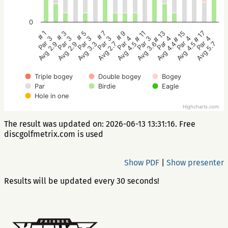
0
# 5
# 3
# 1
# 17
# 15
# 13
# 11
# 9
# 7
Par 3
Par 3
Par 3
Par 4
Par 4
Par 4
Par 3
Par 4
Par 3
Avg 3.3
Avg 2.9
Avg 2.9
Avg 5.7
Avg 4.5
Avg 4.4
Avg 3.6
Avg 4.5
Avg 2.7
Triple bogey
Double bogey
Bogey
Par
Birdie
Eagle
Hole in one
Highcharts.com
The result was updated on: 2026-06-13 13:31:16. Free
discgolfmetrix.com is used
Show PDF
|
Show presenter
Results will be updated every 30 seconds!