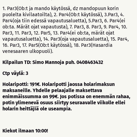
1. Par3(Ob:t ja mando käytössä, dz mandopuun korin
puolelta kivilaatoilta), 2. Par4(Ob:t käytössä), 3.Par3, 4.
Par4(oja tiin edessä vapautusaluetta), 5.Par3, 6. Par4(ei
ob:ta. Märät ojat vapautusta), 7. Par3, 8. Par3, 9. Par4, 10.
Par3, 11. Par3, 12. Par5, 13. Par4(ei ob:ta, märät ojat
vapautusaluetta), 14. Par3(oja vapautusaluetta), 15. Par4,
16. Par3, 17. Par5(Ob:t käytössä), 18. Par3(Hasardia
venesaaren ulkopuoli).
Kilpailun TD: Simo Mannoja puh. 0408463432
Ctp väylä: 3
Holaripotti: 191€. Holaripotti jaossa holarimaksun
maksaneille. Yhdelle pelaajalle maksettava
enimmäissumma on 99€. Jos potissa on enemmän rahaa,
potin ylimenevä osuus siirtyy seuraavalle viikolle ellei
holarin heittäjiä ole useampia.
Kiekot ilmaan 10:00!