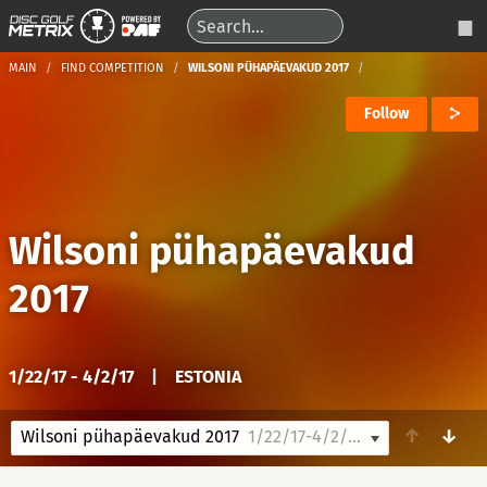
MAIN
FIND COMPETITION
WILSONI PÜHAPÄEVAKUD 2017
Follow
Wilsoni pühapäevakud
2017
1/22/17 - 4/2/17
|
ESTONIA
↑
↓
Wilsoni pühapäevakud 2017
1/22/17-4/2/17