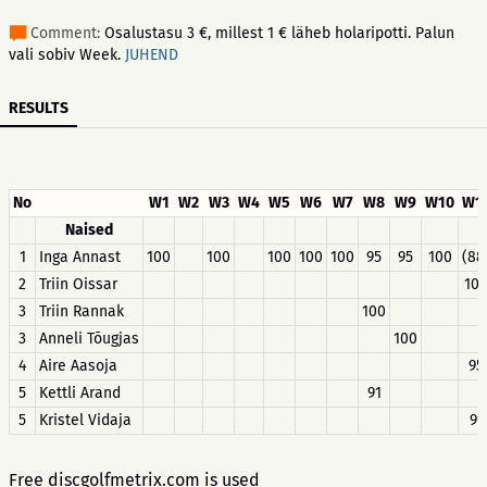
Comment:
Osalustasu 3 €, millest 1 € läheb holaripotti. Palun
vali sobiv Week.
JUHEND
RESULTS
No
W1
W2
W3
W4
W5
W6
W7
W8
W9
W10
W1
Naised
1
Inga Annast
100
100
100
100
100
95
95
100
(88
2
Triin Oissar
10
3
Triin Rannak
100
3
Anneli Tõugjas
100
4
Aire Aasoja
95
5
Kettli Arand
91
5
Kristel Vidaja
91
Free discgolfmetrix.com is used