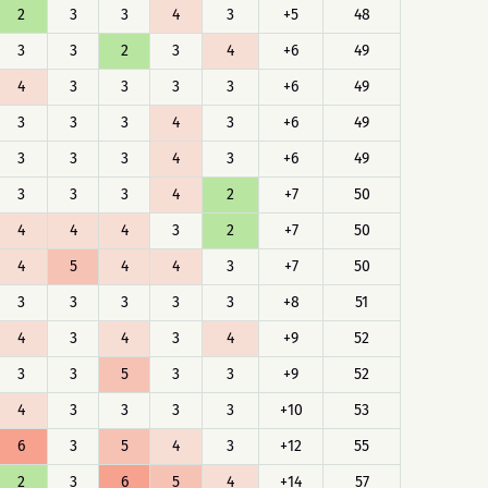
2
3
3
4
3
+5
48
3
3
2
3
4
+6
49
4
3
3
3
3
+6
49
3
3
3
4
3
+6
49
3
3
3
4
3
+6
49
3
3
3
4
2
+7
50
4
4
4
3
2
+7
50
4
5
4
4
3
+7
50
3
3
3
3
3
+8
51
4
3
4
3
4
+9
52
3
3
5
3
3
+9
52
4
3
3
3
3
+10
53
6
3
5
4
3
+12
55
2
3
6
5
4
+14
57