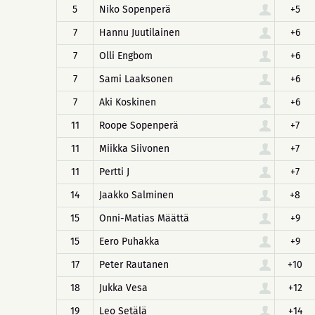
5
Niko Sopenperä
+5
7
Hannu Juutilainen
+6
7
Olli Engbom
+6
7
Sami Laaksonen
+6
7
Aki Koskinen
+6
11
Roope Sopenperä
+7
11
Miikka Siivonen
+7
11
Pertti J
+7
14
Jaakko Salminen
+8
15
Onni-Matias Määttä
+9
15
Eero Puhakka
+9
17
Peter Rautanen
+10
18
Jukka Vesa
+12
19
Leo Setälä
+14