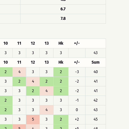
6.7
7.8
10
11
12
13
Hk
+/-
3
3
3
3
3
43
10
11
12
13
Hk
+/-
Sum
2
4
3
3
2
-3
40
3
2
4
2
2
-2
41
3
3
2
4
2
-2
41
2
3
3
3
3
-1
42
2
3
3
4
3
0
43
3
3
5
3
2
+2
45
2
5
4
3
2
+5
48