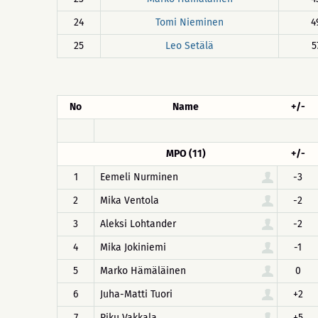
24
Tomi Nieminen
4
25
Leo Setälä
5
No
Name
+/-
MPO (11)
+/-
1
Eemeli Nurminen
-3
2
Mika Ventola
-2
3
Aleksi Lohtander
-2
4
Mika Jokiniemi
-1
5
Marko Hämäläinen
0
6
Juha-Matti Tuori
+2
7
Riku Vakkala
+5