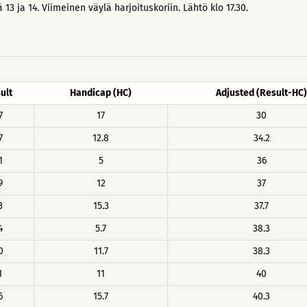
ä 13 ja 14. Viimeinen väylä harjoituskoriin. Lähtö klo 17.30.
ult
Handicap (HC)
Adjusted (Result-HC)
7
17
30
7
12.8
34.2
1
5
36
9
12
37
3
15.3
37.7
4
5.7
38.3
0
11.7
38.3
1
11
40
6
15.7
40.3