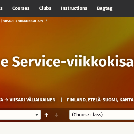
cs
Courses
Clubs
Instructions
Bagtag
| VIISARI → VIIKKOKISAT 27.9
e Service-viikkokisat
 → VIISARI VÄLIAIKAINEN
|
FINLAND, ETELÄ-SUOMI, KANT
↑
↓