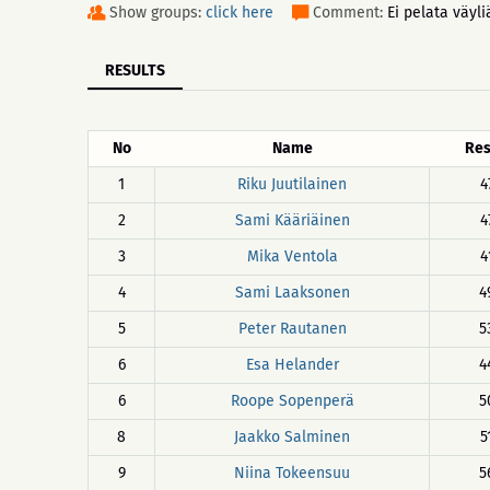
Show groups:
click here
Comment:
Ei pelata väyli
RESULTS
No
Name
Res
1
Riku Juutilainen
4
2
Sami Kääriäinen
4
3
Mika Ventola
4
4
Sami Laaksonen
4
5
Peter Rautanen
5
6
Esa Helander
4
6
Roope Sopenperä
5
8
Jaakko Salminen
5
9
Niina Tokeensuu
5