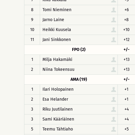
8
Tomi Nieminen
+6
9
Jarno Laine
+8
10
Heikki Kuusela
+10
11
Jani Sinkkonen
+12
FPO (2)
+/-
1
Milja Hakamäki
+13
2
Niina Tokeensuu
+13
AMA (19)
+/-
1
Ilari Holopainen
+1
2
Esa Helander
+1
3
Riku Juutilainen
+4
3
Sami Kääriäinen
+4
5
Teemu Tähtiaho
+5