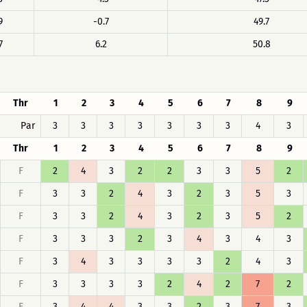
9
-0.7
49.7
7
6.2
50.8
Thr
1
2
3
4
5
6
7
8
9
Par
3
3
3
3
3
3
3
4
3
Thr
1
2
3
4
5
6
7
8
9
F
2
4
3
2
2
3
3
5
2
F
3
3
2
4
3
2
3
5
3
F
3
3
2
4
3
2
3
5
2
F
3
3
3
2
3
4
3
4
3
F
3
4
3
3
3
3
2
4
3
F
3
3
3
3
2
4
2
7
2
F
3
4
4
3
3
2
3
7
3