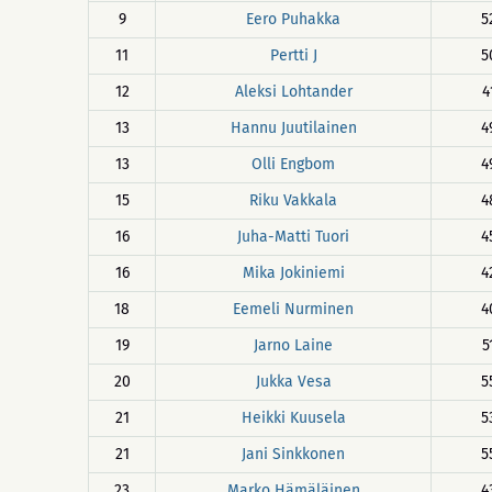
9
Eero Puhakka
5
11
Pertti J
5
12
Aleksi Lohtander
4
13
Hannu Juutilainen
4
13
Olli Engbom
4
15
Riku Vakkala
4
16
Juha-Matti Tuori
4
16
Mika Jokiniemi
4
18
Eemeli Nurminen
4
19
Jarno Laine
5
20
Jukka Vesa
5
21
Heikki Kuusela
5
21
Jani Sinkkonen
5
23
Marko Hämäläinen
4