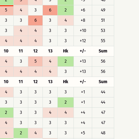
5
4
3
6
2
+6
49
3
3
6
3
4
+8
51
3
4
4
3
3
+10
53
4
4
4
3
3
+12
55
10
11
12
13
Hk
+/-
Sum
4
3
5
4
2
+13
56
4
4
4
4
3
+13
56
10
11
12
13
Hk
+/-
Sum
4
3
3
3
3
+1
44
3
3
3
3
2
+1
44
2
3
3
4
4
+4
47
4
3
3
3
3
+4
47
4
2
4
3
3
+5
48