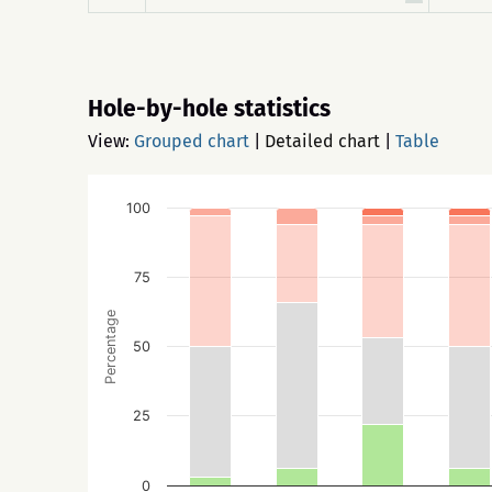
Hole-by-hole statistics
View:
Grouped chart
|
Detailed chart
|
Table
100
75
Percentage
50
25
0