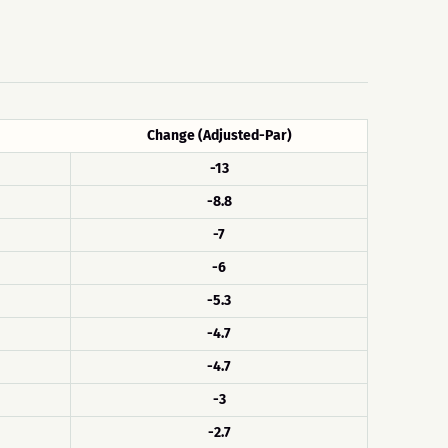
Change (Adjusted-Par)
-13
-8.8
-7
-6
-5.3
-4.7
-4.7
-3
-2.7