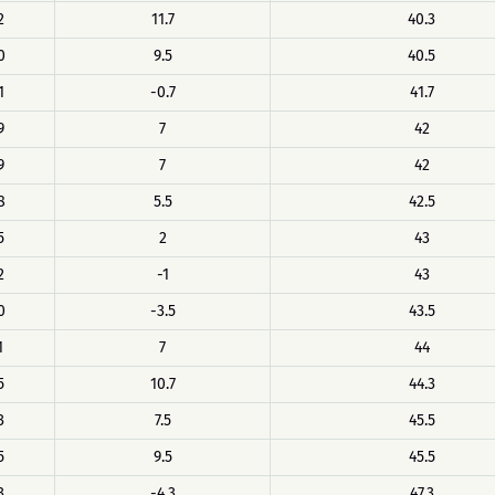
2
11.7
40.3
0
9.5
40.5
1
-0.7
41.7
9
7
42
9
7
42
8
5.5
42.5
5
2
43
2
-1
43
0
-3.5
43.5
1
7
44
5
10.7
44.3
3
7.5
45.5
5
9.5
45.5
3
-4.3
47.3