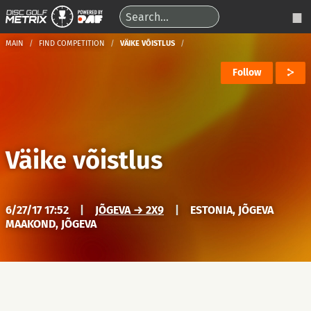
MAIN
FIND COMPETITION
VÄIKE VÕISTLUS
Follow
Väike võistlus
6/27/17 17:52
|
JÕGEVA → 2X9
|
ESTONIA, JÕGEVA
MAAKOND, JÕGEVA