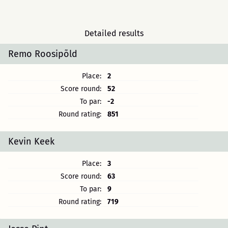
Detailed results
Remo Roosipõld
Place:
2
Score round:
52
To par:
-2
Round rating:
851
Kevin Keek
Place:
3
Score round:
63
To par:
9
Round rating:
719