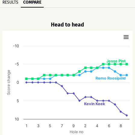
RESULTS
COMPARE
Head to head
-10
Jesse Pint
-5
Score change
Remo Roosipõld
0
5
Kevin Keek
10
1
3
5
7
9
2
4
6
8
Hole no