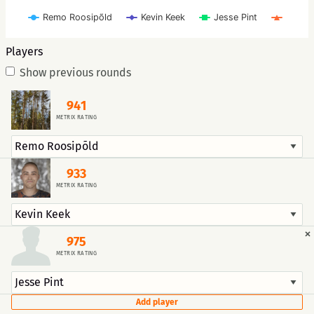
Remo Roosipõld
Kevin Keek
Jesse Pint
Players
Show previous rounds
941
METRIX RATING
933
METRIX RATING
×
975
METRIX RATING
Add player