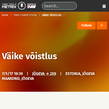
MAIN
FIND COMPETITION
VÄIKE VÕISTLUS
Follow
Väike võistlus
7/5/17 19:39
|
JÕGEVA → 2X9
|
ESTONIA, JÕGEVA
MAAKOND, JÕGEVA