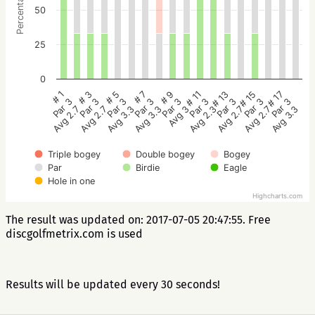
Percentage
50
25
0
# 5
# 3
# 1
# 17
# 15
# 13
# 11
# 9
# 7
Par 3
Par 3
Par 3
Par 3
Par 3
Par 3
Par 3
Par 3
Par 3
Avg 3.3
Avg 2.7
Avg 2.7
Avg 3.3
Avg 2.7
Avg 2.7
Avg 2.3
Avg 3
Avg 3.3
Triple bogey
Double bogey
Bogey
Par
Birdie
Eagle
Hole in one
Highcharts.com
The result was updated on: 2017-07-05 20:47:55. Free
discgolfmetrix.com is used
Results will be updated every 30 seconds!