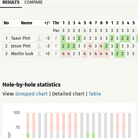
RESULTS
COMPARE
No
Name
+/-
Thr
1
2
3
4
5
6
7
8
9
1
2
3
4
5
Par
3
3
3
3
3
3
3
3
3
3
3
3
3
3
1
Taavi Pint
-5
F
2
3
3
2
3
3
3
3
3
2
3
2
2
3
2
Jesse Pint
-3
F
2
2
2
3
3
4
3
4
2
3
2
3
3
3
3
Martin luuk
+5
F
4
4
3
3
4
3
4
4
4
3
2
2
3
3
Hole-by-hole statistics
View:
Grouped chart
|
Detailed chart
|
Table
100
75