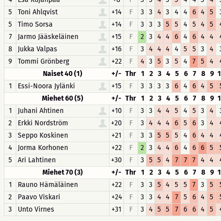
5
Toni Ahlqvist
+14
F
3
3
4
3
4
4
6
4
5
5
Timo Sorsa
+14
F
3
3
3
5
5
4
5
4
5
7
Jarmo Jääskeläinen
+15
F
2
3
4
4
6
4
6
4
4
8
Jukka Valpas
+16
F
3
4
4
4
4
5
5
3
4
9
Tommi Grönberg
+22
F
4
3
5
3
5
4
7
5
4
Naiset 40 (1)
+/-
Thr
1
2
3
4
5
6
7
8
9
1
Essi-Noora Jylänki
+15
F
3
3
3
3
6
4
6
4
5
Miehet 60 (5)
+/-
Thr
1
2
3
4
5
6
7
8
9
1
Juhani Ahtinen
+10
F
3
3
4
4
5
4
5
3
4
2
Erkki Nordström
+20
F
3
4
4
4
6
5
6
3
4
3
Seppo Koskinen
+21
F
3
3
5
5
5
4
6
4
4
4
Jorma Korhonen
+22
F
2
3
4
4
6
4
6
6
5
5
Ari Lahtinen
+30
F
3
5
5
4
7
7
7
4
4
Miehet 70 (3)
+/-
Thr
1
2
3
4
5
6
7
8
9
1
Rauno Hämäläinen
+22
F
3
3
5
4
5
5
7
3
5
2
Paavo Viskari
+24
F
3
3
4
4
7
5
6
4
5
3
Unto Virnes
+31
F
3
4
5
5
7
6
6
4
5