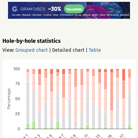
Hole-by-hole statistics
View:
Grouped chart
|
Detailed chart
|
Table
100
75
Percentage
50
25
0
# 5
# 3
# 1
# 17
# 15
# 13
# 11
# 9
# 7