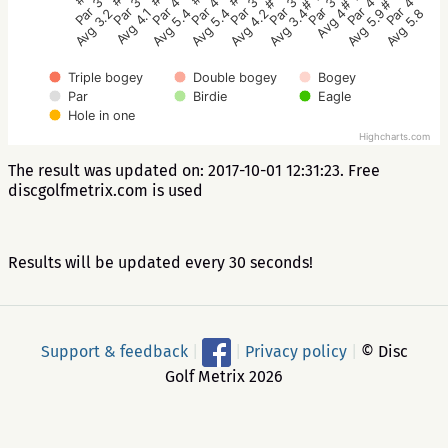
Par 4
Par 3
Par 3
Par 4
Par 4
Par 3
Par 3
Par 3
Par 4
Avg 5.4
Avg 4.1
Avg 3.2
Avg 5.8
Avg 5.9
Avg 4
Avg 3.4
Avg 4.2
Avg 5.4
Triple bogey
Double bogey
Bogey
Par
Birdie
Eagle
Hole in one
Highcharts.com
The result was updated on: 2017-10-01 12:31:23. Free
discgolfmetrix.com is used
Results will be updated every 30 seconds!
Support & feedback
|
|
Privacy policy
|
© Disc
Golf Metrix 2026