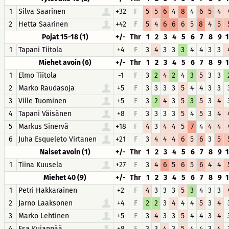
1
Silva Saarinen
+32
F
5
5
6
4
8
4
6
5
4
2
Hetta Saarinen
+42
F
5
4
6
6
6
5
8
4
5
Pojat 15-18 (1)
+/-
Thr
1
2
3
4
5
6
7
8
9
1
Tapani Tiitola
+4
F
3
4
3
3
3
4
4
3
3
Miehet avoin (6)
+/-
Thr
1
2
3
4
5
6
7
8
9
1
Elmo Tiitola
-1
F
3
2
4
2
4
3
5
3
3
2
Marko Raudasoja
+5
F
3
3
3
3
5
4
4
3
3
3
Ville Tuominen
+5
F
3
2
4
3
5
3
5
3
4
4
Tapani Väisänen
+8
F
3
3
3
3
5
4
5
3
4
5
Markus Sinervä
+18
F
4
3
4
4
5
7
4
4
4
6
Juha Esqueleto Virtanen
+21
F
3
4
4
4
6
5
6
3
5
Naiset avoin (1)
+/-
Thr
1
2
3
4
5
6
7
8
9
1
Tiina Kuusela
+27
F
3
4
6
5
6
5
6
4
4
Miehet 40 (9)
+/-
Thr
1
2
3
4
5
6
7
8
9
1
Petri Hakkarainen
+2
F
4
3
3
3
5
3
4
3
3
2
Jarno Laaksonen
+4
F
2
2
3
4
4
4
5
3
4
3
Marko Lehtinen
+5
F
3
4
3
3
5
4
4
3
4
4
Esa Kujanpää
+8
F
3
3
4
3
5
4
4
3
4