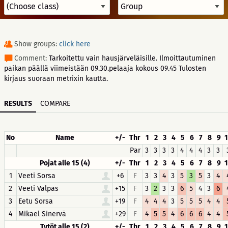
Show groups:
click here
Comment:
Tarkoitettu vain hausjärveläisille. Ilmoittautuminen
paikan päällä viimeistään 09.30.pelaaja kokous 09.45 Tulosten
kirjaus suoraan metrixin kautta.
RESULTS
COMPARE
No
Name
+/-
Thr
1
2
3
4
5
6
7
8
9
Par
3
3
3
3
4
4
4
3
3
Pojat alle 15 (4)
+/-
Thr
1
2
3
4
5
6
7
8
9
1
Veeti Sorsa
+6
F
3
3
4
3
5
3
5
3
4
2
Veeti Valpas
+15
F
3
2
3
3
6
5
4
3
6
3
Eetu Sorsa
+19
F
4
4
4
3
5
5
5
4
4
4
Mikael Sinervä
+29
F
4
5
5
4
6
6
6
4
4
Tytöt alle 15 (2)
+/-
Thr
1
2
3
4
5
6
7
8
9