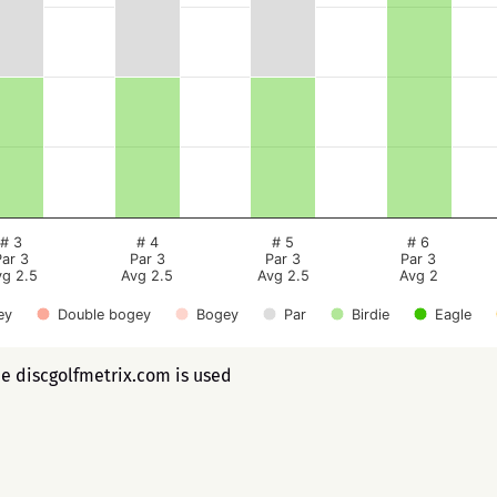
# 3
# 4
# 5
# 6
Par 3
Par 3
Par 3
Par 3
vg 2.5
Avg 2.5
Avg 2.5
Avg 2
ey
Double bogey
Bogey
Par
Birdie
Eagle
ee discgolfmetrix.com is used