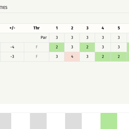
TIES
+/-
Thr
1
2
3
4
5
Par
3
3
3
3
3
-4
F
2
3
2
3
3
-3
F
3
4
3
2
2