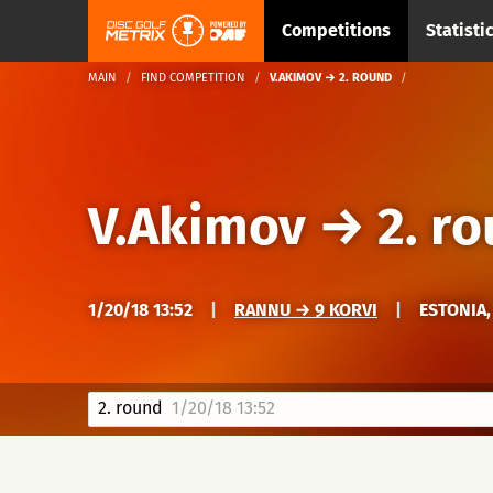
Competitions
Statisti
MAIN
FIND COMPETITION
V.AKIMOV → 2. ROUND
V.Akimov
→
2. r
1/20/18 13:52
|
RANNU → 9 KORVI
|
ESTONIA,
2. round
1/20/18 13:52