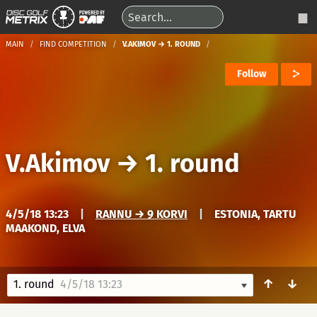
MAIN
FIND COMPETITION
V.AKIMOV → 1. ROUND
Follow
V.Akimov
→
1. round
4/5/18 13:23
|
RANNU → 9 KORVI
|
ESTONIA, TARTU
MAAKOND, ELVA
↑
↓
1. round
4/5/18 13:23