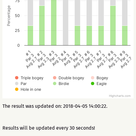
75
Percentage
50
25
0
# 5
# 4
# 3
# 2
# 1
# 9
# 8
# 7
# 6
Par 3
Par 3
Par 3
Par 3
Par 3
Par 3
Par 3
Par 3
Par 3
Avg 2.7
Avg 3
Avg 2
Avg 2.3
Avg 2.7
Avg 2.7
Avg 2.3
Avg 2.7
Avg 2.7
Triple bogey
Double bogey
Bogey
Par
Birdie
Eagle
Hole in one
Highcharts.com
The result was updated on: 2018-04-05 14:00:22.
Results will be updated every 30 seconds!