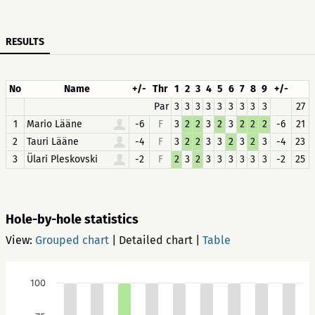
RESULTS
No
Name
+/-
Thr
1
2
3
4
5
6
7
8
9
+/-
Par
3
3
3
3
3
3
3
3
3
27
1
Mario Lääne
-6
F
3
2
2
3
2
3
2
2
2
-6
21
2
Tauri Lääne
-4
F
3
2
2
3
3
2
3
2
3
-4
23
3
Ülari Pleskovski
-2
F
2
3
2
3
3
3
3
3
3
-2
25
Hole-by-hole statistics
View:
Grouped chart
|
Detailed chart
|
Table
100