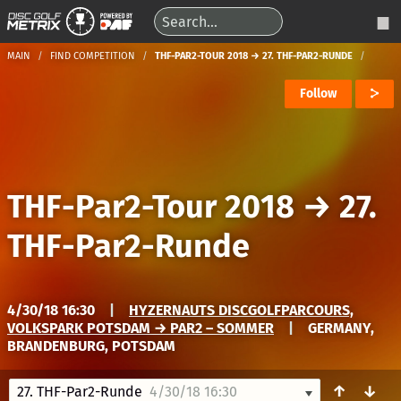
MAIN
FIND COMPETITION
THF-PAR2-TOUR 2018 → 27. THF-PAR2-RUNDE
Follow
THF-Par2-Tour 2018
→
27.
THF-Par2-Runde
4/30/18 16:30
|
HYZERNAUTS DISCGOLFPARCOURS,
VOLKSPARK POTSDAM → PAR2 – SOMMER
|
GERMANY,
BRANDENBURG, POTSDAM
↑
↓
27. THF-Par2-Runde
4/30/18 16:30