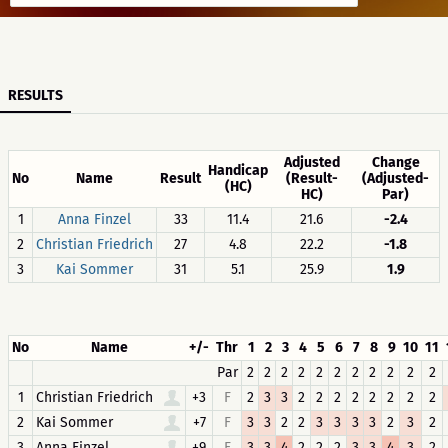
RESULTS
Adjusted
Change
Handicap
No
Name
Result
(Result-
(Adjusted-
(HC)
HC)
Par)
1
Anna Finzel
33
11.4
21.6
-2.4
2
Christian Friedrich
27
4.8
22.2
-1.8
3
Kai Sommer
31
5.1
25.9
1.9
No
Name
+/-
Thr
1
2
3
4
5
6
7
8
9
10
11
Par
2
2
2
2
2
2
2
2
2
2
2
1
Christian Friedrich
+3
F
2
3
3
2
2
2
2
2
2
2
2
2
Kai Sommer
+7
F
3
3
2
2
3
3
3
3
2
3
2
3
Anna Finzel
+9
F
3
3
4
2
2
2
3
3
4
3
2