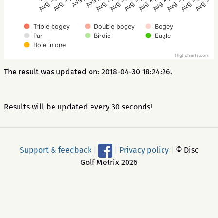
Avg 3.3
Avg 2.5
Avg 2.8
Avg 2.3
Avg 2.8
Avg 2
Avg 2.8
Avg 2.8
Avg 3
Avg 2.8
Avg 2.8
Avg 2.3
Triple bogey
Double bogey
Bogey
Par
Birdie
Eagle
Hole in one
Highcharts.com
The result was updated on: 2018-04-30 18:24:26.
Results will be updated every 30 seconds!
Support & feedback
|
|
Privacy policy
|
© Disc
Golf Metrix 2026