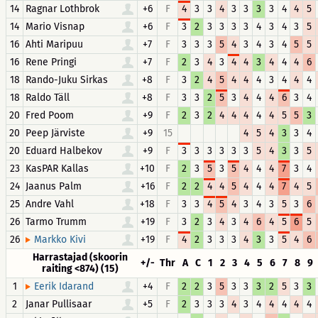
14
Ragnar Lothbrok
+6
F
4
3
3
4
3
3
3
3
4
4
5
14
Mario Visnap
+6
F
3
2
3
3
3
3
4
3
4
3
5
16
Ahti Maripuu
+7
F
3
3
3
5
4
3
4
3
4
5
5
16
Rene Pringi
+7
F
2
3
4
3
4
4
3
4
4
4
6
18
Rando-Juku Sirkas
+8
F
3
2
4
5
4
4
4
3
4
4
4
18
Raldo Täll
+8
F
3
3
2
5
3
4
4
4
6
3
4
20
Fred Poom
+9
F
2
3
2
4
4
4
4
4
5
5
3
20
Peep Järviste
+9
15
4
5
4
3
3
4
20
Eduard Halbekov
+9
F
3
3
3
3
3
3
5
4
3
3
5
23
KasPAR Kallas
+10
F
2
3
5
3
5
4
4
4
7
3
4
24
Jaanus Palm
+16
F
2
2
4
4
5
4
4
4
7
4
5
25
Andre Vahl
+18
F
3
3
4
5
4
3
4
3
5
3
6
26
Tarmo Trumm
+19
F
3
2
3
4
3
4
6
4
5
6
5
26
+19
F
4
2
3
3
3
4
3
3
5
4
6
Markko Kivi
Harrastajad (skoorin
+/-
Thr
A
C
1
2
3
4
5
6
7
8
9
raiting <874) (15)
1
+4
F
2
2
3
5
3
3
3
2
5
3
3
Eerik Idarand
2
Janar Pullisaar
+5
F
2
3
3
3
4
3
4
4
4
4
4