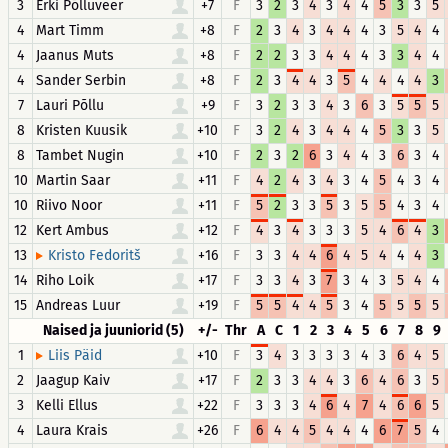
3
Erki Põlluveer
+7
F
3
2
3
4
3
4
4
5
3
3
5
4
Mart Timm
+8
F
2
3
4
3
4
4
4
3
5
4
4
4
Jaanus Muts
+8
F
2
2
3
3
4
4
4
3
3
4
4
4
Sander Serbin
+8
F
2
3
4
4
3
5
4
4
4
4
3
7
Lauri Põllu
+9
F
3
2
3
3
4
3
6
3
5
5
5
8
Kristen Kuusik
+10
F
3
2
4
3
4
4
4
5
3
3
5
8
Tambet Nugin
+10
F
2
3
2
6
3
4
4
3
6
3
4
10
Martin Saar
+11
F
4
2
4
3
4
3
4
5
4
3
4
10
Riivo Noor
+11
F
5
2
3
3
5
3
5
5
4
3
4
12
Kert Ambus
+12
F
4
3
4
3
3
3
5
4
6
4
3
13
+16
F
3
3
4
4
6
4
5
4
4
4
3
Kristo Fedoritš
14
Riho Loik
+17
F
3
3
4
3
7
3
4
3
5
4
4
15
Andreas Luur
+19
F
5
5
4
4
5
3
4
5
5
5
5
Naised ja juuniorid (5)
+/-
Thr
A
C
1
2
3
4
5
6
7
8
9
1
+10
F
3
4
3
3
3
3
4
3
6
4
5
Liis Päid
2
Jaagup Kaiv
+17
F
2
3
3
4
4
3
6
4
6
3
5
3
Kelli Ellus
+22
F
3
3
3
4
6
4
7
4
6
6
5
4
Laura Krais
+26
F
6
4
4
5
4
4
4
6
7
5
4