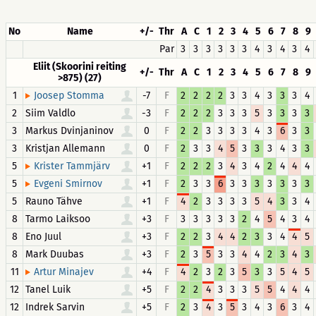
No
Name
+/-
Thr
A
C
1
2
3
4
5
6
7
8
9
Par
3
3
3
3
3
3
4
3
4
3
4
Eliit (Skoorini reiting
+/-
Thr
A
C
1
2
3
4
5
6
7
8
9
>875) (27)
1
-7
F
2
2
2
2
3
3
4
3
3
3
4
Joosep Stomma
2
Siim Valdlo
-3
F
2
2
2
3
3
3
5
3
3
3
3
3
Markus Dvinjaninov
0
F
2
2
3
3
3
3
4
3
6
3
3
3
Kristjan Allemann
0
F
2
3
3
4
5
3
3
3
4
3
3
5
+1
F
2
2
2
3
4
3
4
2
4
4
4
Krister Tammjärv
5
+1
F
2
3
3
6
3
3
3
3
3
3
3
Evgeni Smirnov
5
Rauno Tähve
+1
F
4
2
3
3
3
3
5
4
3
3
4
8
Tarmo Laiksoo
+3
F
3
3
3
3
3
2
4
5
4
3
4
8
Eno Juul
+3
F
2
2
3
4
4
2
3
3
4
4
5
8
Mark Duubas
+3
F
2
3
5
3
3
4
4
2
3
4
3
11
+4
F
4
2
3
2
3
5
3
3
5
4
5
Artur Minajev
12
Tanel Luik
+5
F
2
2
4
3
3
3
5
5
4
4
4
12
Indrek Sarvin
+5
F
2
3
4
3
5
3
4
3
6
3
4