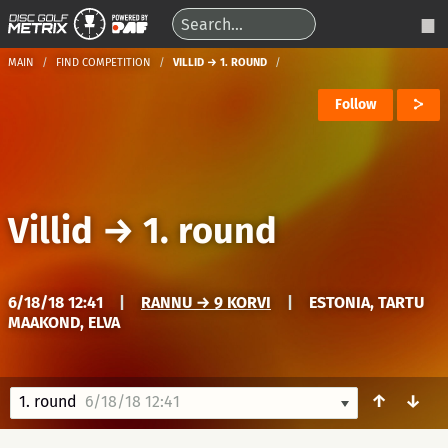
MAIN
FIND COMPETITION
VILLID → 1. ROUND
Follow
Villid
→
1. round
6/18/18 12:41
|
RANNU → 9 KORVI
|
ESTONIA, TARTU
MAAKOND, ELVA
↑
↓
1. round
6/18/18 12:41