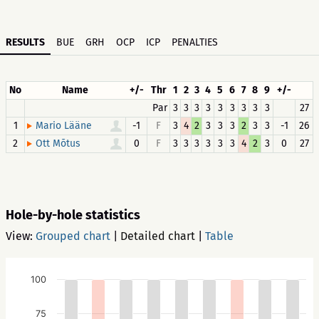
RESULTS
BUE
GRH
OCP
ICP
PENALTIES
No
Name
+/-
Thr
1
2
3
4
5
6
7
8
9
+/-
Par
3
3
3
3
3
3
3
3
3
27
1
-1
F
3
4
2
3
3
3
2
3
3
-1
26
Mario Lääne
2
0
F
3
3
3
3
3
3
4
2
3
0
27
Ott Mõtus
Hole-by-hole statistics
View:
Grouped chart
|
Detailed chart
|
Table
100
75