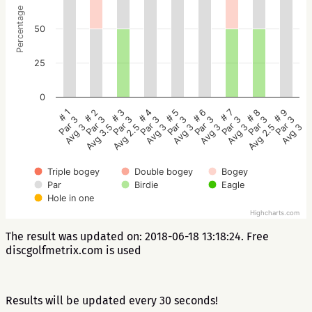
Percentage
50
25
0
# 5
# 4
# 3
# 2
# 1
# 9
# 8
# 7
# 6
Par 3
Par 3
Par 3
Par 3
Par 3
Par 3
Par 3
Par 3
Par 3
Avg 3
Avg 3
Avg 2.5
Avg 3.5
Avg 3
Avg 3
Avg 2.5
Avg 3
Avg 3
Triple bogey
Double bogey
Bogey
Par
Birdie
Eagle
Hole in one
Highcharts.com
The result was updated on: 2018-06-18 13:18:24. Free
discgolfmetrix.com is used
Results will be updated every 30 seconds!