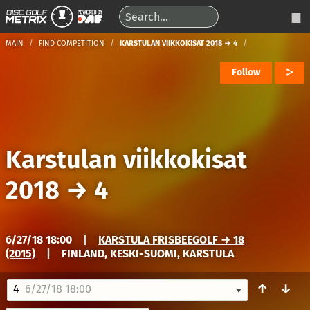
MAIN
FIND COMPETITION
KARSTULAN VIIKKOKISAT 2018 → 4
Follow
Karstulan viikkokisat
2018
→
4
6/27/18 18:00
|
KARSTULA FRISBEEGOLF → 18
(2015)
|
FINLAND, KESKI-SUOMI, KARSTULA
↑
↓
4
6/27/18 18:00