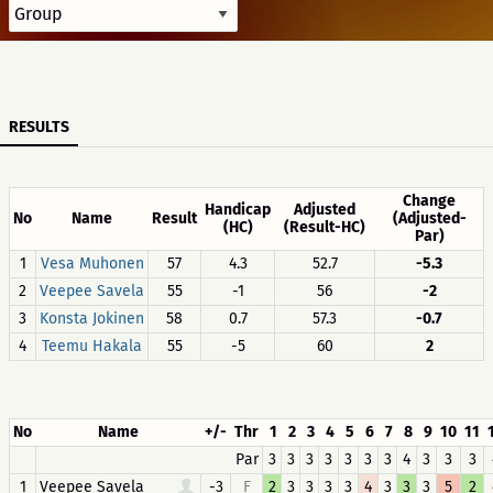
RESULTS
Change
Handicap
Adjusted
No
Name
Result
(Adjusted-
(HC)
(Result-HC)
Par)
1
Vesa Muhonen
57
4.3
52.7
-5.3
2
Veepee Savela
55
-1
56
-2
3
Konsta Jokinen
58
0.7
57.3
-0.7
4
Teemu Hakala
55
-5
60
2
No
Name
+/-
Thr
1
2
3
4
5
6
7
8
9
10
11
Par
3
3
3
3
3
3
3
4
3
3
3
1
Veepee Savela
-3
F
2
3
3
3
3
4
3
3
3
5
2