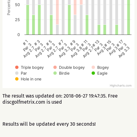
Percentage
50
25
0
# 5
# 3
# 1
# 17
# 15
# 13
# 11
# 9
# 7
Par 3
Par 3
Par 3
Par 3
Par 3
Par 3
Par 3
Par 3
Par 3
Avg 2.7
Avg 2.7
Avg 2.7
Avg 3.3
Avg 3
Avg 3
Avg 2.7
Avg 3.8
Avg 3.3
Triple bogey
Double bogey
Bogey
Par
Birdie
Eagle
Hole in one
Highcharts.com
The result was updated on: 2018-06-27 19:47:35. Free
discgolfmetrix.com is used
Results will be updated every 30 seconds!