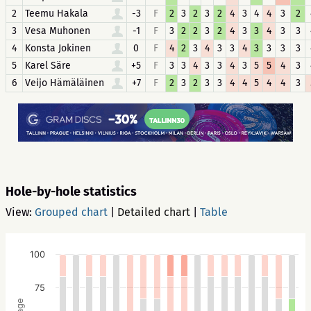
2
Teemu Hakala
-3
F
2
3
2
3
2
4
3
4
4
3
2
3
Vesa Muhonen
-1
F
3
2
2
3
2
4
3
3
4
3
3
4
Konsta Jokinen
0
F
4
2
3
4
3
3
4
3
3
3
3
5
Karel Säre
+5
F
3
3
4
3
3
4
3
5
5
4
3
6
Veijo Hämäläinen
+7
F
2
3
2
3
3
4
4
5
4
4
3
Hole-by-hole statistics
View:
Grouped chart
|
Detailed chart
|
Table
100
75