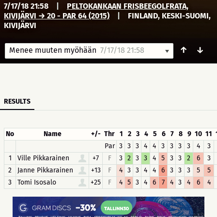
7/17/18 21:58
|
PELTOKANKAAN FRISBEEGOLFRATA,
KIVIJÄRVI → 20 - PAR 64 (2015)
|
FINLAND, KESKI-SUOMI,
KIVIJÄRVI
↑
↓
Menee muuten myöhään
7/17/18 21:58
RESULTS
No
Name
+/-
Thr
1
2
3
4
5
6
7
8
9
10
11
Par
3
3
3
4
4
3
3
3
3
4
3
1
Ville Pikkarainen
+7
F
3
2
3
3
4
5
3
3
2
6
3
2
Janne Pikkarainen
+13
F
4
3
3
4
4
6
3
3
3
5
5
3
Tomi Isosalo
+25
F
4
5
3
4
6
7
4
3
4
6
4