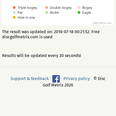
Triple bogey
Double bogey
Bogey
Par
Birdie
Eagle
Hole in one
Highcharts.com
The result was updated on: 2018-07-18 00:21:52. Free
discgolfmetrix.com is used
Results will be updated every 30 seconds!
Support & feedback
|
|
Privacy policy
|
© Disc
Golf Metrix 2026