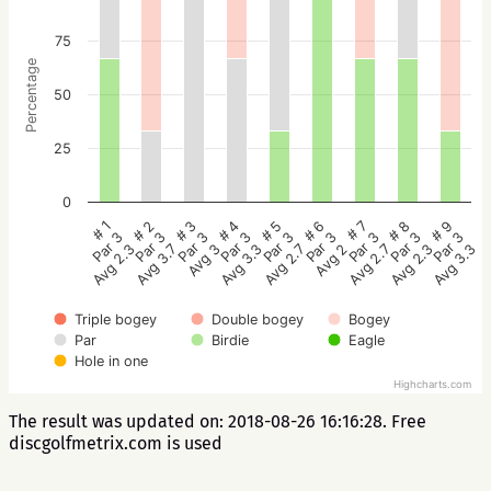
75
Percentage
50
25
0
# 5
# 4
# 3
# 2
# 1
# 9
# 8
# 7
# 6
Par 3
Par 3
Par 3
Par 3
Par 3
Par 3
Par 3
Par 3
Par 3
Avg 2.7
Avg 3.3
Avg 3
Avg 3.7
Avg 2.3
Avg 3.3
Avg 2.3
Avg 2.7
Avg 2
Triple bogey
Double bogey
Bogey
Par
Birdie
Eagle
Hole in one
Highcharts.com
The result was updated on: 2018-08-26 16:16:28. Free
discgolfmetrix.com is used