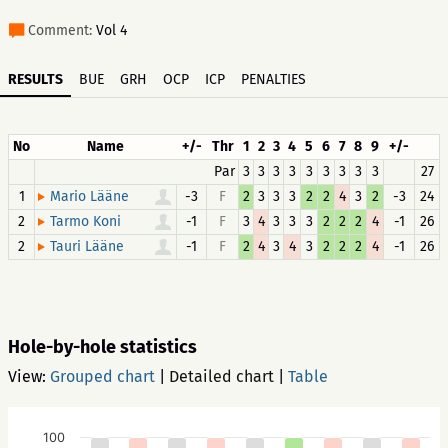
Comment:
Vol 4
RESULTS
BUE
GRH
OCP
ICP
PENALTIES
No
Name
+/-
Thr
1
2
3
4
5
6
7
8
9
+/-
Par
3
3
3
3
3
3
3
3
3
27
1
-3
F
2
3
3
3
2
2
4
3
2
-3
24
Mario Lääne
2
-1
F
3
4
3
3
3
2
2
2
4
-1
26
Tarmo Koni
2
-1
F
2
4
3
4
3
2
2
2
4
-1
26
Tauri Lääne
Hole-by-hole statistics
View:
Grouped chart
|
Detailed chart
|
Table
100