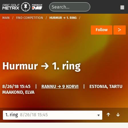
MAIN
FIND COMPETITION
HURMUR → 1. RING
Follow
Hurmur
→
1. ring
8/26/18 15:45
|
RANNU → 9 KORVI
|
ESTONIA, TARTU
MAAKOND, ELVA
↑
↓
1. ring
8/26/18 15:45