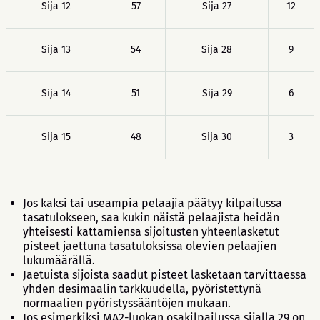
Sija 12
57
Sija 27
12
Sija 13
54
Sija 28
9
Sija 14
51
Sija 29
6
Sija 15
48
Sija 30
3
Jos kaksi tai useampia pelaajia päätyy kilpailussa
tasatulokseen, saa kukin näistä pelaajista heidän
yhteisesti kattamiensa sijoitusten yhteenlasketut
pisteet jaettuna tasatuloksissa olevien pelaajien
lukumäärällä.
Jaetuista sijoista saadut pisteet lasketaan tarvittaessa
yhden desimaalin tarkkuudella, pyöristettynä
normaalien pyöristyssääntöjen mukaan.
Jos esimerkiksi MA2-luokan osakilpailussa sijalla 29 on