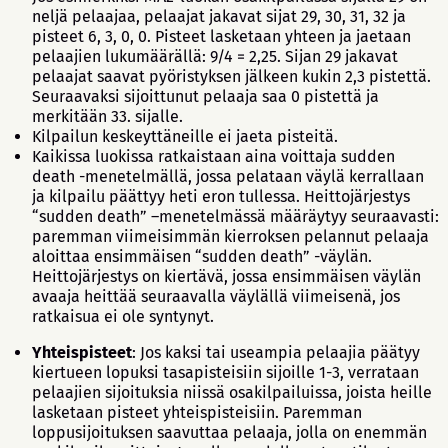
neljä pelaajaa, pelaajat jakavat sijat 29, 30, 31, 32 ja
pisteet 6, 3, 0, 0. Pisteet lasketaan yhteen ja jaetaan
pelaajien lukumäärällä: 9/4 = 2,25. Sijan 29 jakavat
pelaajat saavat pyöristyksen jälkeen kukin 2,3 pistettä.
Seuraavaksi sijoittunut pelaaja saa 0 pistettä ja
merkitään 33. sijalle.
Kilpailun keskeyttäneille ei jaeta pisteitä.
Kaikissa luokissa ratkaistaan aina voittaja sudden
death -menetelmällä, jossa pelataan väylä kerrallaan
ja kilpailu päättyy heti eron tullessa. Heittojärjestys
“sudden death” –menetelmässä määräytyy seuraavasti:
paremman viimeisimmän kierroksen pelannut pelaaja
aloittaa ensimmäisen “sudden death” -väylän.
Heittojärjestys on kiertävä, jossa ensimmäisen väylän
avaaja heittää seuraavalla väylällä viimeisenä, jos
ratkaisua ei ole syntynyt.
Yhteispisteet
: Jos kaksi tai useampia pelaajia päätyy
kiertueen lopuksi tasapisteisiin sijoille 1-3, verrataan
pelaajien sijoituksia niissä osakilpailuissa, joista heille
lasketaan pisteet yhteispisteisiin. Paremman
loppusijoituksen saavuttaa pelaaja, jolla on enemmän