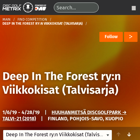
MAIN
FIND COMPETITION
DEEP IN THE FOREST RY:N VIIKKOKISAT (TALVISARJA)
Follow
Deep In The Forest ry:n
Viikkokisat (Talvisarja)
1/6/19 - 4/28/19
|
HUUHANMETSÄ DISCGOLFPARK →
TALVI-21 (2018)
|
FINLAND, POHJOIS-SAVO, KUOPIO
↑
↓
Deep In The Forest ry:n Viikkokisat (Talvisarja)
1/6/19-4/28