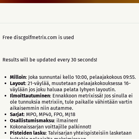
Free discgolfmetrix.com is used
Results will be updated every 30 seconds!
Milloin
: Joka sunnuntai kello 10:00, pelaajakokous 09:55.
Layout
: 21-väylää, muutetaan pelaajakokouksessa 16-
väylään jos joku haluaa pelata lyhyen layoutin.
Ilmoittautuminen
: Ennakkoon metrixissä! Jos sinulla ei
ole tunnuksia metrixiin, tule paikalle vähintään vartin
aikaisemmin niin autamme.
Sarjat
: MPO, MP40, FPO, MJ18
Osallistumismaksu
: ilmainen!
Kokonaissarjan voittajille palkinnot!
Pisteiden lasku
: Talvisarjan yhteispisteisiin lasketaan