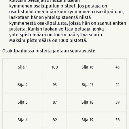
kultakin pelaajalta maksimissaan
kymmenen osakilpailun pisteet. Jos pelaaja on
osallistunut enemmän kuin kymmeneen osakilpailuun,
lasketaan hänen yhteispisteensä niistä
kymmenestä osakilpailusta, joissa hän on saanut eniten
pisteitä. Kunkin luokan voittaa pelaaja, jonka
yhteispistemäärä on tourin päätyttyä suurin.
Maksimipistemäärä on 1000 pistettä.
Osakilpailuissa pisteitä jaetaan seuraavasti:
Sija 1
100
Sija 16
45
Sija 2
93
Sija 17
42
Sija 3
87
Sija 18
39
Sija 4
82
Sija 19
36