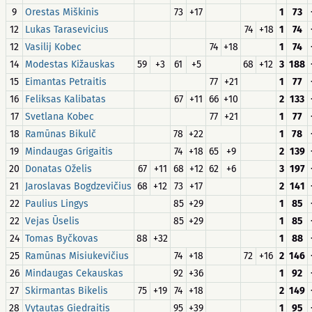
9
Orestas Miškinis
73
+17
1
73
12
Lukas Tarasevicius
74
+18
1
74
12
Vasilij Kobec
74
+18
1
74
14
Modestas Kižauskas
59
+3
61
+5
68
+12
3
188
15
Eimantas Petraitis
77
+21
1
77
16
Feliksas Kalibatas
67
+11
66
+10
2
133
17
Svetlana Kobec
77
+21
1
77
18
Ramūnas Bikulč
78
+22
1
78
19
Mindaugas Grigaitis
74
+18
65
+9
2
139
20
Donatas Oželis
67
+11
68
+12
62
+6
3
197
21
Jaroslavas Bogdzevičius
68
+12
73
+17
2
141
22
Paulius Lingys
85
+29
1
85
22
Vejas Ūselis
85
+29
1
85
24
Tomas Byčkovas
88
+32
1
88
25
Ramūnas Misiukevičius
74
+18
72
+16
2
146
26
Mindaugas Cekauskas
92
+36
1
92
27
Skirmantas Bikelis
75
+19
74
+18
2
149
28
Vytautas Giedraitis
95
+39
1
95