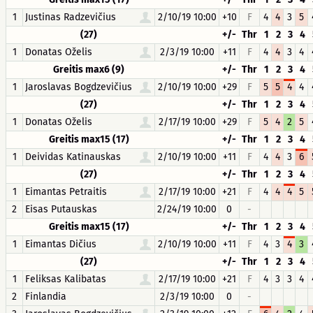
1
Justinas Radzevičius
2/10/19 10:00
+10
F
4
4
3
5
(27)
+/-
Thr
1
2
3
4
1
Donatas Oželis
2/3/19 10:00
+11
F
4
4
3
4
Greitis max6 (9)
+/-
Thr
1
2
3
4
1
Jaroslavas Bogdzevičius
2/10/19 10:00
+29
F
5
5
4
4
(27)
+/-
Thr
1
2
3
4
1
Donatas Oželis
2/17/19 10:00
+29
F
5
4
2
5
Greitis max15 (17)
+/-
Thr
1
2
3
4
1
Deividas Katinauskas
2/10/19 10:00
+11
F
4
4
3
6
(27)
+/-
Thr
1
2
3
4
1
Eimantas Petraitis
2/17/19 10:00
+21
F
4
4
4
5
2
Eisas Putauskas
2/24/19 10:00
0
-
Greitis max15 (17)
+/-
Thr
1
2
3
4
1
Eimantas Dičius
2/10/19 10:00
+11
F
4
3
4
3
(27)
+/-
Thr
1
2
3
4
1
Feliksas Kalibatas
2/17/19 10:00
+21
F
4
3
3
4
2
Finlandia
2/3/19 10:00
0
-