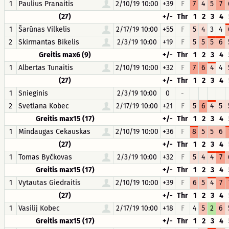
1
Paulius Pranaitis
2/10/19 10:00
+39
F
7
4
5
7
(27)
+/-
Thr
1
2
3
4
1
Šarūnas Vilkelis
2/17/19 10:00
+55
F
5
4
3
4
2
Skirmantas Bikelis
2/3/19 10:00
+19
F
5
5
5
6
Greitis max6 (9)
+/-
Thr
1
2
3
4
1
Albertas Tunaitis
2/10/19 10:00
+32
F
7
6
4
4
(27)
+/-
Thr
1
2
3
4
1
Snieginis
2/3/19 10:00
0
-
2
Svetlana Kobec
2/17/19 10:00
+21
F
5
6
4
5
Greitis max15 (17)
+/-
Thr
1
2
3
4
1
Mindaugas Cekauskas
2/10/19 10:00
+36
F
8
5
5
6
(27)
+/-
Thr
1
2
3
4
1
Tomas Byčkovas
2/3/19 10:00
+32
F
5
4
4
7
Greitis max15 (17)
+/-
Thr
1
2
3
4
1
Vytautas Giedraitis
2/10/19 10:00
+39
F
6
5
4
7
(27)
+/-
Thr
1
2
3
4
1
Vasilij Kobec
2/17/19 10:00
+18
F
4
5
2
6
Greitis max15 (17)
+/-
Thr
1
2
3
4