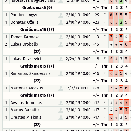
3
Jaroslavas Bogdzevičius
2/3/19 10:00
+12
F
6
4
2
4
Greitis max6 (9)
+/-
Thr
1
2
3
4
1
Paulius Lingys
2/10/19 10:00
+29
F
8
5
5
5
1
Donatas Oželis
2/10/19 10:00
+23
F
6
5
2
5
Greitis max15 (17)
+/-
Thr
1
2
3
4
1
Tomas Karmaza
2/10/19 10:00
+13
F
7
4
5
4
2
Lukas Drobelis
2/10/19 10:00
+15
F
4
4
4
6
(27)
+/-
Thr
1
2
3
4
1
Lukas Tarasevicius
2/24/19 10:00
+18
F
6
4
3
5
Greitis max15 (17)
+/-
Thr
1
2
3
4
1
Rimantas Skinderskis
2/10/19 10:00
+16
F
6
5
5
4
(27)
+/-
Thr
1
2
3
4
1
Martynas Mockus
2/3/19 10:00
+28
F
5
4
5
6
Greitis max15 (17)
+/-
Thr
1
2
3
4
1
Aivaras Tumėnas
2/10/19 10:00
+17
F
4
4
4
7
1
Marius Banaitis
2/10/19 10:00
+17
F
4
4
5
7
1
Orestas Miškinis
2/10/19 10:00
+17
F
6
4
3
5
(27)
+/-
Thr
1
2
3
4