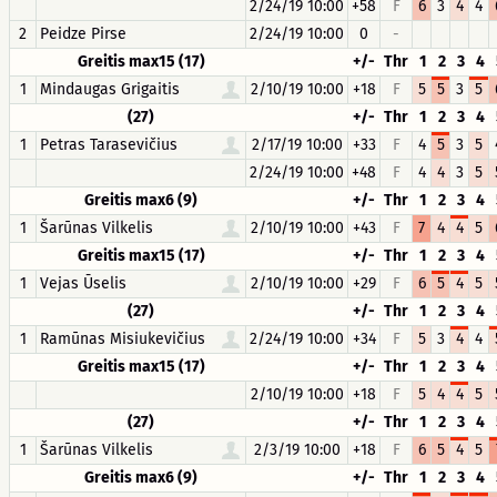
2/24/19 10:00
+58
F
6
3
4
4
2
Peidze Pirse
2/24/19 10:00
0
-
Greitis max15 (17)
+/-
Thr
1
2
3
4
1
Mindaugas Grigaitis
2/10/19 10:00
+18
F
5
5
3
5
(27)
+/-
Thr
1
2
3
4
1
Petras Tarasevičius
2/17/19 10:00
+33
F
4
5
3
5
2/24/19 10:00
+48
F
4
4
3
5
Greitis max6 (9)
+/-
Thr
1
2
3
4
1
Šarūnas Vilkelis
2/10/19 10:00
+43
F
7
4
4
5
Greitis max15 (17)
+/-
Thr
1
2
3
4
1
Vejas Ūselis
2/10/19 10:00
+29
F
6
5
4
5
(27)
+/-
Thr
1
2
3
4
1
Ramūnas Misiukevičius
2/24/19 10:00
+34
F
5
3
4
4
Greitis max15 (17)
+/-
Thr
1
2
3
4
2/10/19 10:00
+18
F
5
4
4
5
(27)
+/-
Thr
1
2
3
4
1
Šarūnas Vilkelis
2/3/19 10:00
+18
F
6
5
4
5
Greitis max6 (9)
+/-
Thr
1
2
3
4