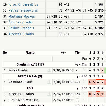
29
Jonas Kinderevičius
98
+42
1
98
30
Petras Tarasevičius
73
+17
72
+16
71
+15
3
216
31
Martynas Mockus
84
+28
80
+24
2
164
32
Šarūnas Vilkelis
74
+18
81
+25
68
+12
3
223
33
Paulius Pranaitis
73
+17
78
+22
67
+11
64
+8
4
282
34
Albertas Tunaitis
88
+32
84
+28
2
172
No
Name
+/-
Thr
1
2
3
4
Par
4
3
3
4
Greitis max15 (17)
+/-
Thr
1
2
3
4
1
Tadas Uselis
2/10/19 10:00
+5
F
4
3
3
5
Greitis max6 (9)
+/-
Thr
1
2
3
4
1
Ramūnas Bikulč
2/10/19 10:00
+22
F
6
5
4
5
(27)
+/-
Thr
1
2
3
4
1
Albertas Tunaitis
2/24/19 10:00
+60
F
6
4
5
6
2
Birdis Nebuvauskas
2/24/19 10:00
0
-
Greitis max15 (17)
+/-
Thr
1
2
3
4