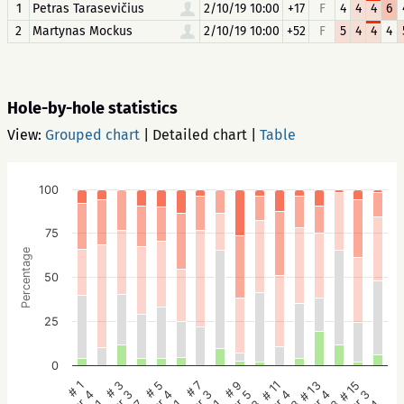
1
Petras Tarasevičius
2/10/19 10:00
+17
F
4
4
4
6
2
Martynas Mockus
2/10/19 10:00
+52
F
5
4
4
4
Hole-by-hole statistics
View:
Grouped chart
|
Detailed chart
|
Table
100
75
Percentage
50
25
0
# 1
# 3
# 5
# 7
# 9
# 11
# 13
# 15
Par 4
Par 3
Par 4
Par 3
Par 5
Par 4
Par 4
Par 3