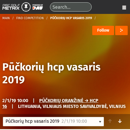
MAIN
FIND COMPETITION
PŪČKORIŲ HCP VASARIS 2019
Follow
Pūčkorių hcp vasaris
2019
2/1/19 10:00
|
PŪČKORIŲ ORANŽINĖ → HCP
16
|
LITHUANIA, VILNIAUS MIESTO SAVIVALDYBĖ, VILNIUS
↑
↓
Pūčkorių hcp vasaris 2019
2/1/19 10:00