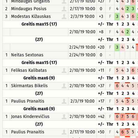
1
Mindaugas Grigaitis
2/17/19 10:00
+27
F
4
4
3
6
2
Mindaugas Posius
2/17/19 10:00
0
F
4
4
2
3
3
Modestas Kižauskas
2/3/19 10:00
+3
F
3
4
3
6
Greitis max15 (17)
+/-
Thr
1
2
3
4
2/10/19 10:00
+8
F
4
4
2
4
(27)
+/-
Thr
1
2
3
4
2/24/19 10:00
+20
F
3
4
3
4
1
Neitas Sextonas
2/24/19 10:00
0
-
Greitis max15 (17)
+/-
Thr
1
2
3
4
1
Feliksas Kalibatas
2/10/19 10:00
+11
F
5
4
3
6
Greitis max6 (9)
+/-
Thr
1
2
3
4
1
Skirmantas Bikelis
2/10/19 10:00
+37
F
6
4
4
5
(27)
+/-
Thr
1
2
3
4
1
Paulius Pranaitis
2/3/19 10:00
+17
F
5
4
5
5
Greitis max6 (9)
+/-
Thr
1
2
3
4
1
Jonas Kinderevičius
2/10/19 10:00
+42
F
6
7
5
6
(27)
+/-
Thr
1
2
3
4
1
Paulius Pranaitis
2/17/19 10:00
+50
F
4
6
5
5