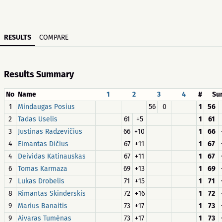
RESULTS
COMPARE
Results Summary
No
Name
1
2
3
4
#
Su
1
Mindaugas Posius
56
0
1
56
2
Tadas Uselis
61
+5
1
61
3
Justinas Radzevičius
66
+10
1
66
4
Eimantas Dičius
67
+11
1
67
4
Deividas Katinauskas
67
+11
1
67
6
Tomas Karmaza
69
+13
1
69
7
Lukas Drobelis
71
+15
1
71
8
Rimantas Skinderskis
72
+16
1
72
9
Marius Banaitis
73
+17
1
73
9
Aivaras Tumėnas
73
+17
1
73