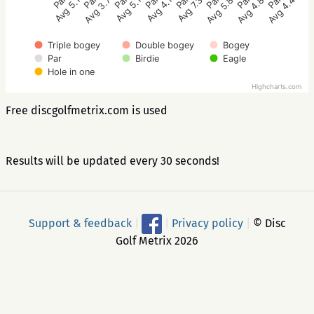
Avg 5.1
Avg 3.7
Avg 5.1
Avg 4.1
Avg 7.3
Avg 5.8
Avg 4.8
Avg 4.4
Triple bogey
Double bogey
Bogey
Par
Birdie
Eagle
Hole in one
Highcharts.com
Free discgolfmetrix.com is used
Results will be updated every 30 seconds!
Support & feedback
|
|
Privacy policy
|
© Disc
Golf Metrix 2026