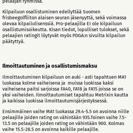
pelaajan ryhmissä.
Kilpailuun osallistuminen edellyttää Suomen
frisbeegolfliiton alaisen seuran jäsenyyttä, sekä voimassa
olevaa kilpailulisenssiä. Pro-pelaajilla EI ole kilpailuun
osallistumisoikeutta. Kisan tiedot, lopulliset tulokset, sekä
pelaajien ratingit löytyvät myös PDGA:n sivuilta kilpailun
päätyttyä.
Ilmoittautuminen ja osallistumismaksu
Ilmoittautuminen kilpailuun on auki - asti tapahtuen MA1
luokassa kolme vaiheisena ja muissa luokissa kaksi
vaiheisena paitsi sarjoissa FA40, FA18 ja FA15 joissa se on
yksi vaiheiden. Ilmoittautumiset tapahtuu Metrixin kautta
ja kaikissa luokissa ilmoittautumisjärjestyksessä.
Ensimmäinen vaihe MA1 luokassa 29.4-5.5 on avoinna niille
pelaajille joiden rating on vähintään 935.Toinen vaihe 7.5-
13.5 on pelaajille joiden rating on vähintään 900. Kolmas
vaihe 15.5-28.5 on avoinna kaikille pelaajille.