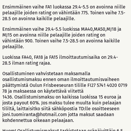
Ensimmäinen vaihe FA1 luokassa 29.4-5.5 on avoinna niille
pelaajille joiden rating on vähintään 775. Toinen vaihe 7.5-
28.5 on avoinna kaikille pelaajille.
Ensimmäinen vaihe 29.4-5.5 luokissa MA40,MA50,MJ18 ja
MJ15 on avoinna niille pelaajille joiden rating on
vähintään 900. Toinen vaihe 7.5-28.5 on avoinna kaikille
pelaajille.
Luokissa FA40, FA18 ja FA15 ilmoittautumisaika on 29.4-
28.5 ilman rating rajaa.
Osallistuminen vahvistetaan maksamalla
osallistumismaksu ennen oman ilmoittautumisvaiheen
päättymistä Oulun Frisbeeseuran tilille FI27 5741 4020 0719
78 ja maksaessa on käytettävä viitettä
1436. Osallistumismaksu on kaikissa luokissa 15 euroa ja
josta payout 60%. Jos maksu tulee muulta kuin pelaajan
tililtä, laittaisitko siitä sähköpostia TD:lle osoitteeseen
joni.tuomiranta@hotmail.com jotta maksut saadaan
kohdennettua oikeaan pelaajaan.
Huom! Osallistumismaksut tarkistetaan eräpäivittäin 6.5,