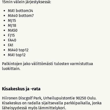
15min välein järjestyksessä:
MA1 bottom34
MA40 bottom7
MJ15
MJ18
MA50
FJ15
FA40
FA1
MA40 top12
MA1 top12
Palkintojen jako välittömästi tulosten varmistuttua
luokittain.
Kisakeskus ja -rata
Hiironen Discgolf Park, Urheilupuistontie 90250 Oulu.
Kisakeskus on radalla sijaitsevalla parkkipaikalla, jonka
läheisyydessä myös lämmittelykori.