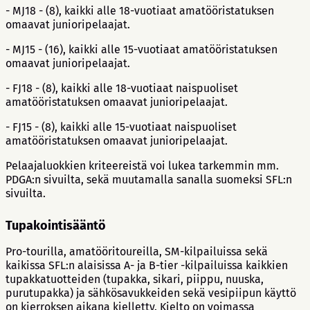
- MJ18 - (8), kaikki alle 18-vuotiaat amatööristatuksen
omaavat junioripelaajat.
- MJ15 - (16), kaikki alle 15-vuotiaat amatööristatuksen
omaavat junioripelaajat.
- FJ18 - (8), kaikki alle 18-vuotiaat naispuoliset
amatööristatuksen omaavat junioripelaajat.
- FJ15 - (8), kaikki alle 15-vuotiaat naispuoliset
amatööristatuksen omaavat junioripelaajat.
Pelaajaluokkien kriteereistä voi lukea tarkemmin mm.
PDGA:n sivuilta, sekä muutamalla sanalla suomeksi SFL:n
sivuilta.
Tupakointisääntö
Pro-tourilla, amatööritoureilla, SM-kilpailuissa sekä
kaikissa SFL:n alaisissa A- ja B-tier -kilpailuissa kaikkien
tupakkatuotteiden (tupakka, sikari, piippu, nuuska,
purutupakka) ja sähkösavukkeiden sekä vesipiipun käyttö
on kierroksen aikana kielletty. Kielto on voimassa