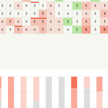
3
3
4
3
3
3
4
3
4
2
5
4
5
3
3
3
3
3
5
4
3
4
3
4
3
6
4
5
4
3
5
5
4
4
3
3
5
3
5
4
3
5
4
4
5
4
4
4
2
6
3
8