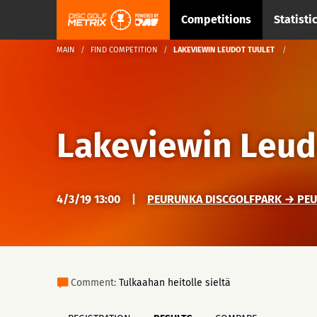
Competitions
Statisti
MAIN
FIND COMPETITION
LAKEVIEWIN LEUDOT TUULET
Lakeviewin Leud
4/3/19 13:00
|
PEURUNKA DISCGOLFPARK → PEUR
Comment:
Tulkaahan heitolle sieltä