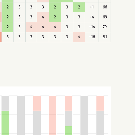
2
3
3
3
2
3
2
+1
66
2
3
3
4
2
3
3
+4
69
2
3
4
4
4
3
3
+14
79
3
3
3
3
3
3
4
+16
81