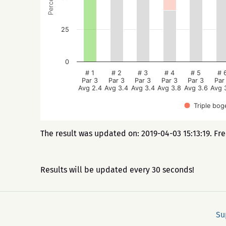
25
0
# 1
# 2
# 3
# 4
# 5
# 
Par 3
Par 3
Par 3
Par 3
Par 3
Par
Avg 2.4
Avg 3.4
Avg 3.4
Avg 3.8
Avg 3.6
Avg 
Triple bog
The result was updated on: 2019-04-03 15:13:19. Fr
Results will be updated every 30 seconds!
Su