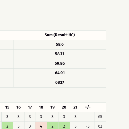
Sum (Result-HC)
58.6
58.71
59.86
9
64.91
3
68.17
15
16
17
18
19
20
21
+/-
3
3
3
3
3
3
3
65
2
3
3
4
2
2
3
-3
62