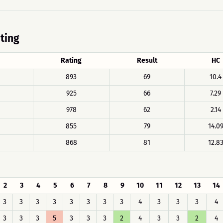
ating
Rating
Result
HC
893
69
10.4
925
66
7.29
978
62
2.14
855
79
14.0
868
81
12.8
2
3
4
5
6
7
8
9
10
11
12
13
14
3
3
3
3
3
3
3
3
4
3
3
3
4
3
3
3
5
3
3
3
2
4
3
3
2
4