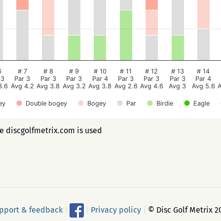
6
# 7
# 8
# 9
# 10
# 11
# 12
# 13
# 14
 3
Par 3
Par 3
Par 3
Par 4
Par 3
Par 3
Par 3
Par 4
3.6
Avg 4.2
Avg 3.8
Avg 3.2
Avg 3.8
Avg 2.6
Avg 4.6
Avg 3
Avg 5.6
ey
Double bogey
Bogey
Par
Birdie
Eagle
ee discgolfmetrix.com is used
pport & feedback
|
|
Privacy policy
|
© Disc Golf Metrix 2