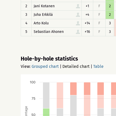
2
Jani Kotanen
+1
F
2
3
Juha Erkkilä
+4
F
2
4
Arto Kolu
+14
F
3
5
Sebastian Ahonen
+16
F
3
Hole-by-hole statistics
View:
Grouped chart
|
Detailed chart
|
Table
100
75
Percentage
50