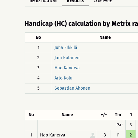
REGISTRATION
RESULTS
COMPARE
Handicap (HC) calculation by Metrix r
No
Name
1
Juha Erkkilä
2
Jani Kotanen
3
Hao Kanerva
4
Arto Kolu
5
Sebastian Ahonen
No
Name
+/-
Thr
1
Par
3
1
Hao Kanerva
-3
F
2