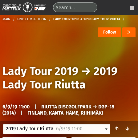
MAIN
FIND COMPETITION
LADY TOUR 2019 → 2019 LADY TOUR RIUTTA
Follow
Lady Tour 2019
→
2019
Lady Tour Riutta
6/9/19 11:00
|
RIUTTA DISCGOLFPARK → DGP-18
(2014)
|
FINLAND, KANTA-HÄME, RIIHIMÄKI
↑
↓
2019 Lady Tour Riutta
6/9/19 11:00