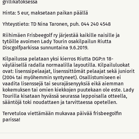
grillikatoksessa
Hinta: 5 eur, maksetaan paikan päällä
Yhteystieto: TD Nina Taronen, puh. 044 240 4548
Riihimäen Frisbeegolf ry järjestää kaikille naisille ja
tytöille avoimen Lady Tourin osakilpailun Riutta
Discgolfparkissa sunnuntaina 9.6.2019.
Kilpailussa pelataan yksi kierros Riutta DGP:n 18-
väyläisellä radalla normaalilla layoutilla. Kilpailuluokat
ovat: lisenssipelaajat, lisenssittömät pelaajat sekä juniorit
(2004 tai myöhemmin syntyneet). Osallistumiseen ei
vaadita lisenssejä tai seurajäsenyyksiä eikä aiemman
kokemuksen tai omien kiekkojen puutekaan ole este. Lady
Tourilla kisataan hyvässä seurassa leppoisalla otteella,
sääntöjä toki noudattaen ja tarvittaessa opetellen.
Tervetuloa viettämään mukavaa päivää frisbeegolfin
parissa!