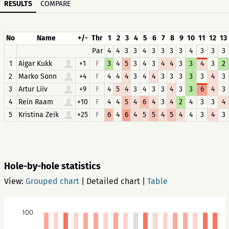
RESULTS
COMPARE
No
Name
+/-
Thr
1
2
3
4
5
6
7
8
9
10
11
12
13
Par
4
4
3
3
4
3
3
3
3
4
3
3
3
1
Aigar Kukk
+1
F
3
4
5
3
4
3
4
4
3
3
4
3
2
2
Marko Sonn
+4
F
4
4
4
3
4
4
3
3
3
3
3
4
3
3
Artur Liiv
+9
F
4
5
4
3
4
3
3
4
3
3
6
4
3
4
Rein Raam
+10
F
4
4
5
4
6
4
3
4
2
4
3
3
4
5
Kristina Zeik
+25
F
6
4
6
4
5
5
4
5
4
4
3
4
3
Hole-by-hole statistics
View:
Grouped chart
|
Detailed chart
|
Table
100