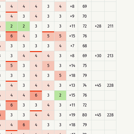
3
4
4
4
3
4
+8
69
3
4
3
4
3
3
+9
70
4
2
2
3
3
3
+11
72
+28
211
3
6
4
3
5
5
+15
76
4
3
3
3
3
4
+7
68
3
3
4
4
4
3
+8
69
+30
213
3
5
3
4
5
3
+14
75
3
3
3
4
3
5
+18
79
3
4
3
4
4
3
+13
74
+45
228
4
4
4
6
3
2
+15
76
3
6
3
3
4
3
+11
72
6
3
3
4
4
3
+19
80
+45
228
4
4
6
4
3
3
+18
79