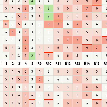
5
3
3
5
2
3
3
5
5
6
6
9
5
4
4
8
3
4
2
5
6
5
7
6
4
3
5
6
3
4
2
7
5
5
6
5
6
3
5
4
3
3
9
7
4
7
5
4
4
6
3
6
3
3
3
5
6
5
5
5
4
3
3
7
3
3
3
5
7
7
5
6
5
4
3
7
3
4
4
6
5
6
9
7
4
4
3
6
2
4
5
4
6
5
4
4
r
1
2
3
4
5
R9
R10
R11
R12
R13
R14
R15
R
5
4
4
6
3
4
3
5
5
6
5
5
5
4
5
6
3
6
3
4
4
6
5
4
5
4
3
5
3
4
3
5
5
5
6
6
5
4
4
6
4
3
4
4
5
5
6
4
5
4
4
6
4
3
4
4
6
6
4
6