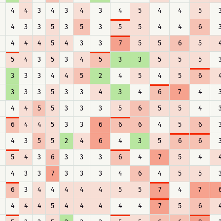
4
4
3
4
3
4
3
4
5
4
4
5
4
3
3
5
3
5
3
5
5
4
4
6
4
4
4
5
4
3
3
7
5
5
6
5
5
4
3
5
3
4
5
3
3
5
5
5
3
3
3
4
4
5
2
4
5
4
5
6
3
3
3
5
3
3
4
3
4
6
7
4
4
4
5
5
3
3
3
5
6
5
5
4
6
4
4
5
3
3
6
6
6
4
5
6
4
3
5
5
2
4
6
4
3
5
6
6
5
4
3
6
3
3
3
6
4
7
5
4
4
3
3
7
3
3
3
4
6
4
5
5
6
3
4
4
4
4
4
5
5
7
4
7
4
4
4
5
4
4
4
4
4
7
5
6