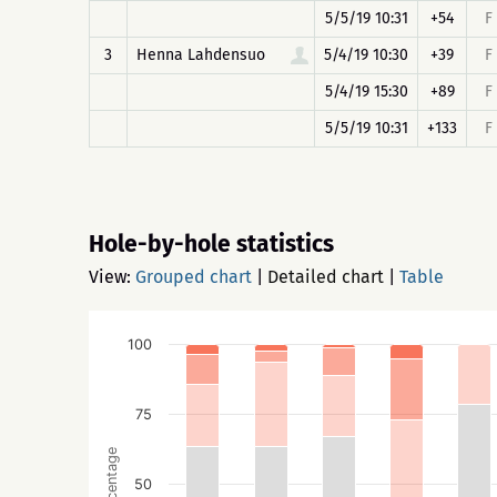
5/5/19 10:31
+54
F
3
Henna Lahdensuo
5/4/19 10:30
+39
F
5/4/19 15:30
+89
F
5/5/19 10:31
+133
F
Hole-by-hole statistics
View:
Grouped chart
|
Detailed chart
|
Table
100
75
Percentage
50