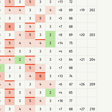
3
5
3
5
3
3
+11
72
3
4
4
3
3
4
+8
69
+19
202
3
3
3
3
5
3
+5
66
3
6
3
4
3
3
+7
68
3
3
4
5
3
2
+8
69
+20
203
3
5
4
4
4
2
+14
75
3
4
3
3
3
3
+4
65
4
4
2
4
3
3
+3
64
+21
204
2
3
3
5
4
3
+7
68
5
3
3
4
6
3
+13
74
4
4
3
3
4
4
+6
67
+26
209
3
5
3
4
3
2
+4
65
3
5
3
5
4
3
+16
77
4
3
4
4
3
3
+7
68
+27
210