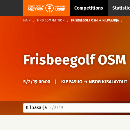
Competitions
Statisti
MAIN
FIND COMPETITION
FRISBEEGOLF OSM → KILPASARJA
Frisbeegolf OSM
5/2/19 00:00
|
KIPPASUO → NBDG KISALAYOUT
Kilpasarja
5/2/19