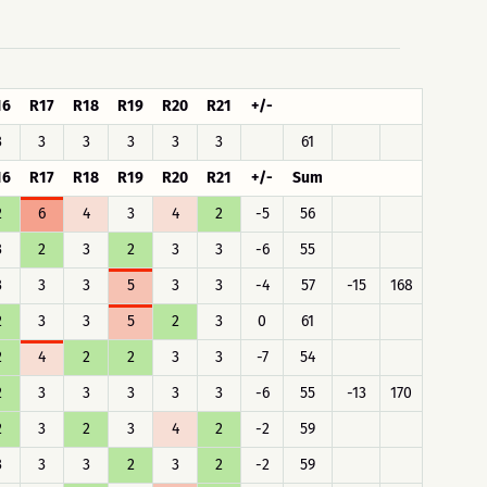
16
R17
R18
R19
R20
R21
+/-
3
3
3
3
3
3
61
16
R17
R18
R19
R20
R21
+/-
Sum
2
6
4
3
4
2
-5
56
3
2
3
2
3
3
-6
55
3
3
3
5
3
3
-4
57
-15
168
2
3
3
5
2
3
0
61
2
4
2
2
3
3
-7
54
2
3
3
3
3
3
-6
55
-13
170
2
3
2
3
4
2
-2
59
3
3
3
2
3
2
-2
59