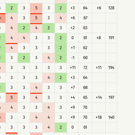
3
2
3
5
3
2
+3
64
+6
128
6
4
3
5
3
4
+6
67
3
4
2
4
2
3
+2
63
2
4
4
3
3
2
0
61
+8
191
2
4
3
3
3
2
+1
62
2
3
2
3
4
2
-1
60
4
3
3
3
3
3
+11
72
+11
194
3
3
3
3
4
2
+3
64
2
3
3
4
3
3
+7
68
3
5
3
4
3
3
+4
65
+14
197
4
4
3
3
4
3
+9
70
5
3
3
4
4
3
+9
70
+18
140
3
3
3
3
4
2
0
61