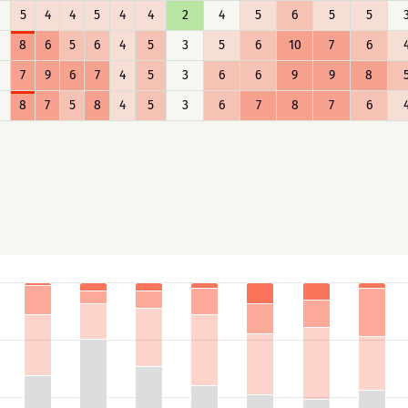
5
4
4
5
4
4
2
4
5
6
5
5
8
6
5
6
4
5
3
5
6
10
7
6
7
9
6
7
4
5
3
6
6
9
9
8
8
7
5
8
4
5
3
6
7
8
7
6