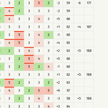
3
3
2
3
5
2
-2
59
-6
177
2
4
2
3
3
3
-2
59
2
4
3
3
4
3
+5
66
3
3
3
3
3
3
+1
62
+4
187
2
3
5
3
4
2
-1
60
3
4
5
3
4
3
+4
65
2
2
3
4
3
3
+2
63
+5
188
3
3
2
5
4
3
+5
66
2
3
2
5
2
4
-1
60
3
3
3
3
3
3
+1
62
+5
188
2
5
2
3
3
2
+2
63
3
4
3
2
5
5
+6
67
3
3
2
3
4
3
-3
58
+5
188
3
3
3
3
3
4
+3
64