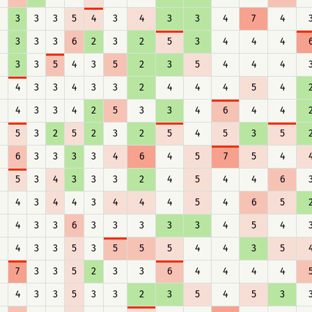
3
3
3
5
4
3
4
3
3
4
7
4
3
3
3
6
2
3
2
5
3
4
4
4
3
3
5
4
3
5
2
3
5
4
4
4
4
3
3
4
3
3
2
4
4
4
5
4
4
3
3
4
2
5
3
3
4
6
4
4
5
3
2
5
2
3
2
5
4
5
3
5
6
3
3
3
3
4
6
4
5
7
5
4
5
3
4
3
3
3
2
4
5
4
4
6
4
3
4
4
3
4
4
4
5
4
6
5
4
3
3
6
3
3
3
3
3
4
5
4
4
3
3
5
3
5
5
5
4
4
3
5
7
3
3
5
2
3
3
6
4
4
4
4
4
3
3
5
3
3
2
3
5
4
5
3