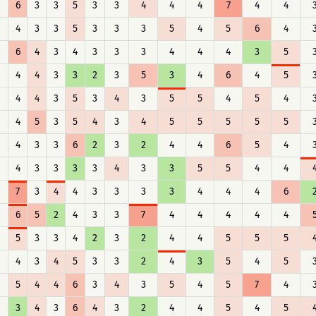
6
3
3
5
3
3
4
4
4
7
4
4
4
3
3
5
3
3
3
5
4
5
6
4
6
4
3
4
3
3
3
4
4
4
3
5
4
4
3
3
2
3
5
3
4
6
4
5
4
4
3
5
3
4
3
5
5
4
5
4
4
5
3
5
4
3
4
5
5
5
5
5
4
3
3
6
2
3
2
4
4
6
5
4
4
3
3
3
3
4
3
3
5
5
4
4
7
3
4
4
3
3
3
3
4
4
4
6
6
5
2
4
3
3
7
4
4
4
4
4
5
3
3
4
2
3
2
4
4
5
5
5
4
3
4
5
3
3
2
4
3
5
4
5
5
4
4
6
3
4
3
5
4
5
7
4
3
4
3
6
4
3
2
4
4
5
4
5