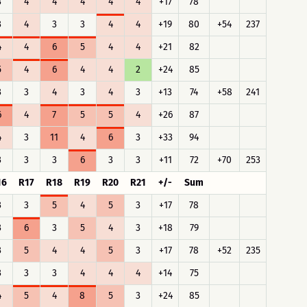
3
4
4
4
4
4
+17
78
3
4
3
3
4
4
+19
80
+54
237
4
4
6
5
4
4
+21
82
5
4
6
4
4
2
+24
85
3
3
4
3
4
3
+13
74
+58
241
6
4
7
5
5
4
+26
87
4
3
11
4
6
3
+33
94
3
3
3
6
3
3
+11
72
+70
253
16
R17
R18
R19
R20
R21
+/-
Sum
3
3
5
4
5
3
+17
78
3
6
3
5
4
3
+18
79
3
5
4
4
5
3
+17
78
+52
235
3
3
3
4
4
4
+14
75
4
5
4
8
5
3
+24
85