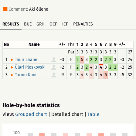
Comment:
Aki õllene
RESULTS
BUE
GRH
OCP
ICP
PENALTIES
No
Name
+/-
Thr
1
2
3
4
5
6
7
8
9
+/-
Par
3
3
3
3
3
3
3
3
3
27
1
-3
F
2
5
3
2
2
3
2
2
3
-3
24
Tauri Lääne
2
-2
F
2
3
2
4
3
4
3
2
2
-2
25
Ülari Pleskovski
3
+5
F
3
4
3
4
3
4
5
3
3
+5
32
Tarmo Koni
Hole-by-hole statistics
View:
Grouped chart
|
Detailed chart
|
Table
100