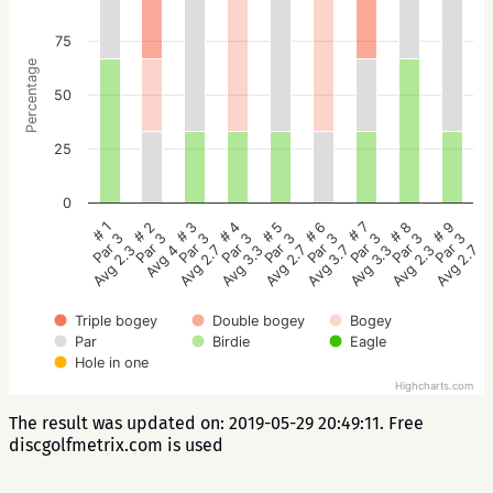
75
Percentage
50
25
0
# 5
# 4
# 3
# 2
# 1
# 9
# 8
# 7
# 6
Par 3
Par 3
Par 3
Par 3
Par 3
Par 3
Par 3
Par 3
Par 3
Avg 2.7
Avg 3.3
Avg 2.7
Avg 4
Avg 2.3
Avg 2.7
Avg 2.3
Avg 3.3
Avg 3.7
Triple bogey
Double bogey
Bogey
Par
Birdie
Eagle
Hole in one
Highcharts.com
The result was updated on: 2019-05-29 20:49:11. Free
discgolfmetrix.com is used