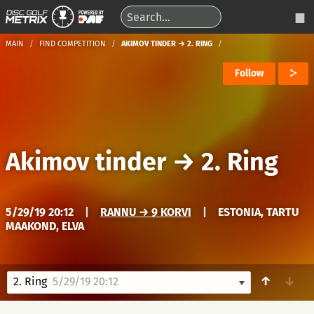
MAIN
FIND COMPETITION
AKIMOV TINDER → 2. RING
Follow
Akimov tinder
→
2. Ring
5/29/19 20:12
|
RANNU → 9 KORVI
|
ESTONIA, TARTU
MAAKOND, ELVA
↑
↓
2. Ring
5/29/19 20:12