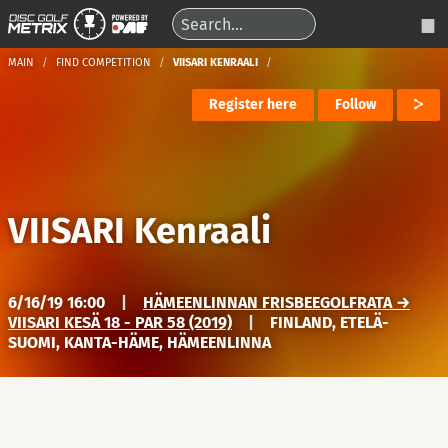
MAIN
FIND COMPETITION
VIISARI KENRAALI
Register here
Follow
VIISARI Kenraali
6/16/19 16:00
|
HÄMEENLINNAN FRISBEEGOLFRATA →
VIISARI KESÄ 18 - PAR 58 (2019)
|
FINLAND, ETELÄ-
SUOMI, KANTA-HÄME, HÄMEENLINNA