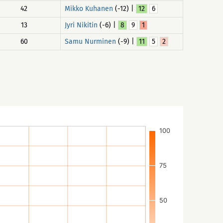
42
Mikko Kuhanen
(-12) |
12
6
13
Jyri Nikitin
(-6) |
8
9
1
60
Samu Nurminen
(-9) |
11
5
2
100
75
50