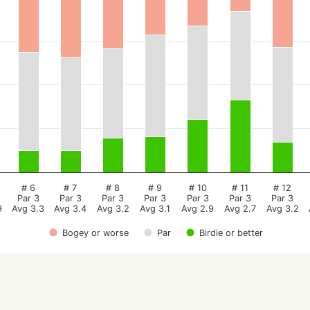
# 6
# 7
# 8
# 9
# 10
# 11
# 12
Par 3
Par 3
Par 3
Par 3
Par 3
Par 3
Par 3
9
Avg 3.3
Avg 3.4
Avg 3.2
Avg 3.1
Avg 2.9
Avg 2.7
Avg 3.2
Bogey or worse
Par
Birdie or better