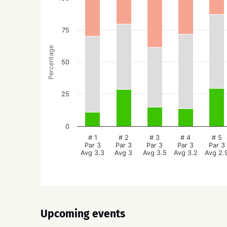
75
Percentage
50
25
0
# 1
# 2
# 3
# 4
# 5
Par 3
Par 3
Par 3
Par 3
Par 3
Avg 3.3
Avg 3
Avg 3.5
Avg 3.2
Avg 2.
Upcoming events