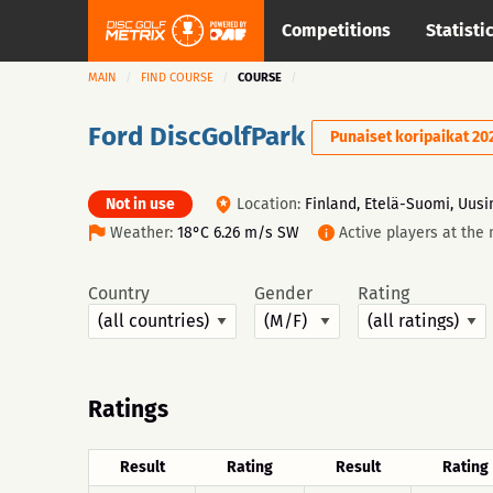
Competitions
Statisti
MAIN
FIND COURSE
COURSE
Ford DiscGolfPark
Punaiset koripaikat 20
Not in use
Location:
Finland, Etelä-Suomi, Uusim
Weather:
18°C 6.26 m/s SW
Active players at the
Country
Gender
Rating
Ratings
Result
Rating
Result
Rating