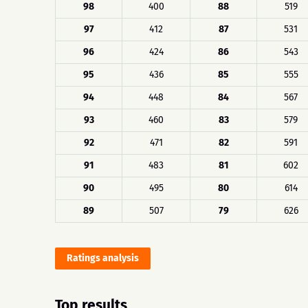
98
400
88
519
97
412
87
531
96
424
86
543
95
436
85
555
94
448
84
567
93
460
83
579
92
471
82
591
91
483
81
602
90
495
80
614
89
507
79
626
Ratings analysis
Top results