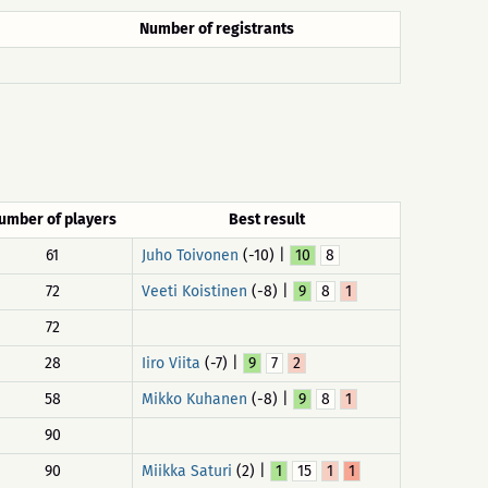
Number of registrants
umber of players
Best result
61
Juho Toivonen
(-10) |
10
8
72
Veeti Koistinen
(-8) |
9
8
1
72
28
Iiro Viita
(-7) |
9
7
2
58
Mikko Kuhanen
(-8) |
9
8
1
90
90
Miikka Saturi
(2) |
1
15
1
1