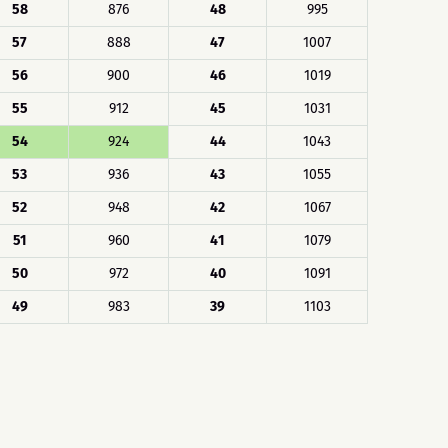
58
876
48
995
57
888
47
1007
56
900
46
1019
55
912
45
1031
54
924
44
1043
53
936
43
1055
52
948
42
1067
51
960
41
1079
50
972
40
1091
49
983
39
1103