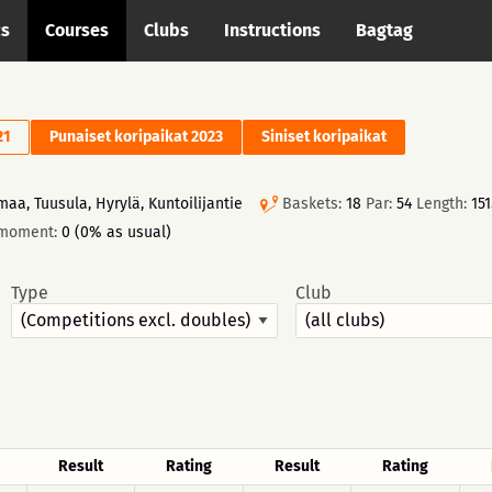
cs
Courses
Clubs
Instructions
Bagtag
21
Punaiset koripaikat 2023
Siniset koripaikat
aa, Tuusula, Hyrylä, Kuntoilijantie
Baskets:
18
Par:
54
Length:
15
 moment:
0 (0% as usual)
Type
Club
Result
Rating
Result
Rating