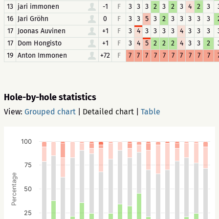
13
jari immonen
-1
F
3
3
3
2
3
2
3
4
2
3
16
Jari Gröhn
0
F
3
3
5
3
2
3
3
3
3
3
17
Joonas Auvinen
+1
F
3
4
3
3
3
3
4
3
3
3
17
Dom Hongisto
+1
F
3
4
5
2
2
2
4
3
3
2
19
Anton Immonen
+72
F
7
7
7
7
7
7
7
7
7
7
Hole-by-hole statistics
View:
Grouped chart
|
Detailed chart
|
Table
100
75
Percentage
50
25