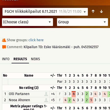
↑
↓
FGCH Viikkokilpailut 6.11.2021
11/6/21 11:00
Show groups:
click here
Comment:
Kilpailun TD: Esko Vääräsmäki - puh. 0453562557
INFO
RESULTS
NEWS
No
Name
+/-
Thr
1
2
3
4
5
6
7
8
9
10
1
Par
3
3
3
3
3
3
3
3
3
3
No rating (2)
+/-
Thr
1
2
3
4
5
6
7
8
9
10
1
1
Olli Partanen
+4
F
3
3
6
3
3
2
3
4
3
4
2
Nooa Ahonen
+5
F
4
2
4
3
3
2
5
3
3
3
Metrix player ratings 1-
+/-
Thr
1
2
3
4
5
6
7
8
9
10
1