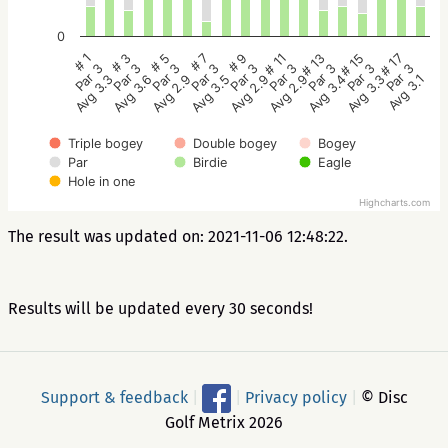
0
# 5
# 3
# 1
# 17
# 15
# 13
# 11
# 9
# 7
Par 3
Par 3
Par 3
Par 3
Par 3
Par 3
Par 3
Par 3
Par 3
Avg 2.9
Avg 3.6
Avg 3.3
Avg 3.1
Avg 3.3
Avg 3.4
Avg 2.9
Avg 2.9
Avg 3.5
Triple bogey
Double bogey
Bogey
Par
Birdie
Eagle
Hole in one
Highcharts.com
The result was updated on: 2021-11-06 12:48:22.
Results will be updated every 30 seconds!
Support & feedback
|
|
Privacy policy
|
© Disc
Golf Metrix 2026