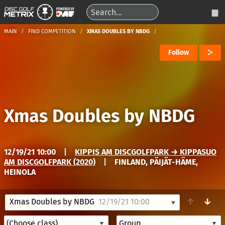
MAIN
FIND COMPETITION
XMAS DOUBLES BY NBDG
Follow
Xmas Doubles by NBDG
12/19/21 10:00
|
KIPPIS AM DISCGOLFPARK → KIPPASUO
AM DISCGOLFPARK (2020)
|
FINLAND, PÄIJÄT-HÄME,
HEINOLA
↑
↓
Xmas Doubles by NBDG
12/19/21 10:00