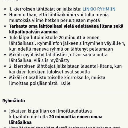
1. kierroksen lähtöajat on julkaistu:
LINKKI RYHMIIN
Huomioithan, että lähtöaikoihin voi tulla pieniä
muutoksia viime hetken peruutusten myötä
Tarkasta oma lähtöaikasi vielä edeltävänä iltana sekä
kilpailupäivän aamuna
Tule kilpailutoimistolle 20 minuuttia ennen
lähtöaikaasi. Ryhmäinfon jälkeen siirtyminen väylälle 1,
kun edellä menevä ryhmä on lähtenyt pelaamaan
Mikäli myöhästyt lähdöstäsi, et voi saada uutta
lähtöaikaa. Älä siis myöhästy
2. kierroksen lähtöajat julkaistaan lauantai-iltana, kun
kaikkien luokkien tulokset ovat selvillä
Mikäli et osallistu toiselle kierrokselle, muista
ilmoittaa poisjäännistä TD:lle
Ryhmäinfo
Jokaisen kilpailijan on ilmoittauduttava
kilpailutoimistolla
20 minuuttia ennen omaa
lähtöaikaa