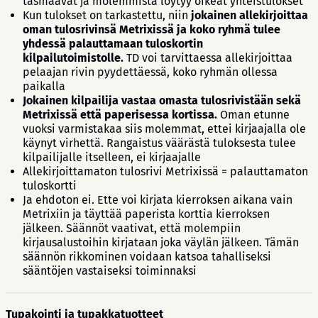
täsmäävät ja molemmista löytyy oikeat yhteistulokset
Kun tulokset on tarkastettu, niin
jokainen allekirjoittaa
oman tulosrivinsä Metrixissä ja koko ryhmä tulee
yhdessä palauttamaan tuloskortin
kilpailutoimistolle.
TD voi tarvittaessa allekirjoittaa
pelaajan rivin pyydettäessä, koko ryhmän ollessa
paikalla
Jokainen kilpailija vastaa omasta tulosrivistään sekä
Metrixissä että paperisessa kortissa.
Oman etunne
vuoksi varmistakaa siis molemmat, ettei kirjaajalla ole
käynyt virhettä. Rangaistus väärästä tuloksesta tulee
kilpailijalle itselleen, ei kirjaajalle
Allekirjoittamaton tulosrivi Metrixissä = palauttamaton
tuloskortti
Ja ehdoton ei. Ette voi kirjata kierroksen aikana vain
Metrixiin ja täyttää paperista korttia kierroksen
jälkeen. Säännöt vaativat, että molempiin
kirjausalustoihin kirjataan joka väylän jälkeen. Tämän
säännön rikkominen voidaan katsoa tahalliseksi
sääntöjen vastaiseksi toiminnaksi
Tupakointi ja tupakkatuotteet