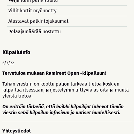
Perjantain parikilpailu
Villit kortit myönnetty
Alustavat palkintojakaumat
Pelaajamäärää nostettu
Kilpailuinfo
6/3/22
Tervetuloa mukaan Ramirent Open -kilpailuun!
Tähän viestiin on koottu paljon tärkeää tietoa koskien
kilpailua itsessään, järjestelyihin liittyviä asioita ja muuta
yleistä tietoa.
On erittäin tärkeää, että kaikki kilpailijat lukevat tämän
viestin sekä kilpailun infosivun ja uutiset huolellisesti.
Yhteystiedot