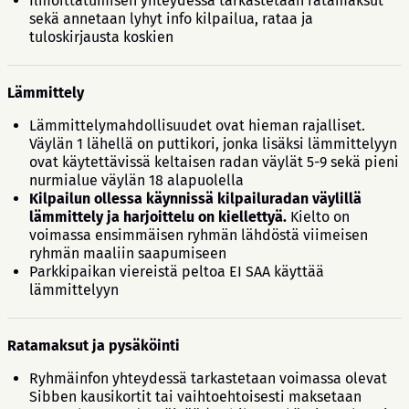
Ilmoittatumisen yhteydessä tarkastetaan ratamaksut
sekä annetaan lyhyt info kilpailua, rataa ja
tuloskirjausta koskien
Lämmittely
Lämmittelymahdollisuudet ovat hieman rajalliset.
Väylän 1 lähellä on puttikori, jonka lisäksi lämmittelyyn
ovat käytettävissä keltaisen radan väylät 5-9 sekä pieni
nurmialue väylän 18 alapuolella
Kilpailun ollessa käynnissä kilpailuradan väylillä
lämmittely ja harjoittelu on kiellettyä.
Kielto on
voimassa ensimmäisen ryhmän lähdöstä viimeisen
ryhmän maaliin saapumiseen
Parkkipaikan viereistä peltoa EI SAA käyttää
lämmittelyyn
Ratamaksut ja pysäköinti
Ryhmäinfon yhteydessä tarkastetaan voimassa olevat
Sibben kausikortit tai vaihtoehtoisesti maksetaan