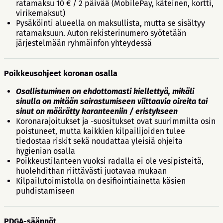
ratamaksu 10 € / 2 päivää (MobilePay, käteinen, kortti,
virikemaksut)
Pysäköinti alueella on maksullista, mutta se sisältyy
ratamaksuun. Auton rekisterinumero syötetään
järjestelmään ryhmäinfon yhteydessä
Poikkeusohjeet koronan osalla
Osallistuminen on ehdottomasti kiellettyä, mikäli
sinulla on mitään sairastumiseen viittaavia oireita tai
sinut on määrätty karanteeniin / eristykseen
Koronarajoitukset ja -suositukset ovat suurimmilta osin
poistuneet, mutta kaikkien kilpailijoiden tulee
tiedostaa riskit sekä noudattaa yleisiä ohjeita
hygienian osalla
Poikkeustilanteen vuoksi radalla ei ole vesipisteitä,
huolehdithan riittävästi juotavaa mukaan
Kilpailutoimistolla on desifiointiainetta käsien
puhdistamiseen
PDGA-säännöt