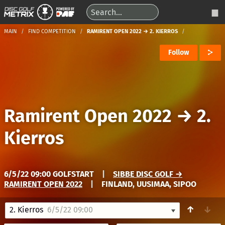
MAIN
FIND COMPETITION
RAMIRENT OPEN 2022 → 2. KIERROS
Follow
Ramirent Open 2022
→
2.
Kierros
6/5/22 09:00 GOLFSTART
|
SIBBE DISC GOLF →
RAMIRENT OPEN 2022
|
FINLAND, UUSIMAA, SIPOO
↑
↓
2. Kierros
6/5/22 09:00