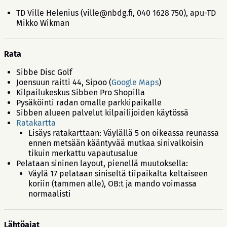
TD Ville Helenius (ville@nbdg.fi, 040 1628 750), apu-TD
Mikko Wikman
Rata
Sibbe Disc Golf
Joensuun raitti 44, Sipoo (
Google Maps
)
Kilpailukeskus Sibben Pro Shopilla
Pysäköinti radan omalle parkkipaikalle
Sibben alueen palvelut kilpailijoiden käytössä
Ratakartta
Lisäys ratakarttaan: Väylällä 5 on oikeassa reunassa
ennen metsään kääntyvää mutkaa sinivalkoisin
tikuin merkattu vapautusalue
Pelataan sininen layout, pienellä muutoksella:
Väylä 17 pelataan siniseltä tiipaikalta keltaiseen
koriin (tammen alle), OB:t ja mando voimassa
normaalisti
Lähtöajat