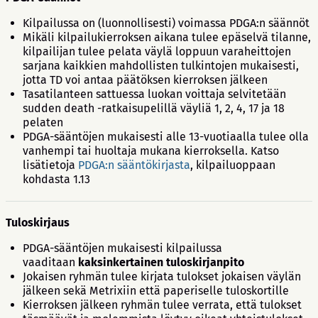
Kilpailussa on (luonnollisesti) voimassa PDGA:n säännöt
Mikäli kilpailukierroksen aikana tulee epäselvä tilanne,
kilpailijan tulee pelata väylä loppuun varaheittojen
sarjana kaikkien mahdollisten tulkintojen mukaisesti,
jotta TD voi antaa päätöksen kierroksen jälkeen
Tasatilanteen sattuessa luokan voittaja selvitetään
sudden death -ratkaisupelillä väyliä 1, 2, 4, 17 ja 18
pelaten
PDGA-sääntöjen mukaisesti alle 13-vuotiaalla tulee olla
vanhempi tai huoltaja mukana kierroksella. Katso
lisätietoja
PDGA:n sääntökirjasta
, kilpailuoppaan
kohdasta 1.13
Tuloskirjaus
PDGA-sääntöjen mukaisesti kilpailussa
vaaditaan
kaksinkertainen tuloskirjanpito
Jokaisen ryhmän tulee kirjata tulokset jokaisen väylän
jälkeen sekä Metrixiin että paperiselle tuloskortille
Kierroksen jälkeen ryhmän tulee verrata, että tulokset