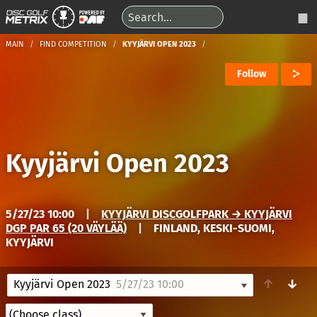
MAIN
FIND COMPETITION
KYYJÄRVI OPEN 2023
Follow
Kyyjärvi Open 2023
5/27/23 10:00
|
KYYJÄRVI DISCGOLFPARK → KYYJÄRVI
DGP PAR 65 (20 VÄYLÄÄ)
|
FINLAND, KESKI-SUOMI,
KYYJÄRVI
↑
↓
Kyyjärvi Open 2023
5/27/23 10:00