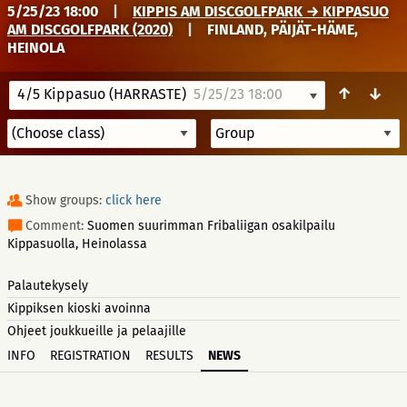
5/25/23 18:00
|
KIPPIS AM DISCGOLFPARK → KIPPASUO
AM DISCGOLFPARK (2020)
|
FINLAND, PÄIJÄT-HÄME,
HEINOLA
↑
↓
4/5 Kippasuo (HARRASTE)
5/25/23 18:00
Show groups:
click here
Comment:
Suomen suurimman Fribaliigan osakilpailu
Kippasuolla, Heinolassa
Palautekysely
Kippiksen kioski avoinna
Ohjeet joukkueille ja pelaajille
INFO
REGISTRATION
RESULTS
NEWS