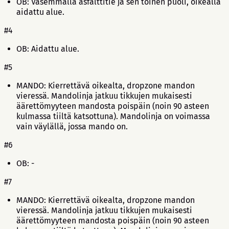
OB: Vasemmalla asfalttitie ja sen toinen puoli, oikealla
aidattu alue.
#4
OB: Aidattu alue.
#5
MANDO: Kierrettävä oikealta, dropzone mandon
vieressä. Mandolinja jatkuu tikkujen mukaisesti
äärettömyyteen mandosta poispäin (noin 90 asteen
kulmassa tiiltä katsottuna). Mandolinja on voimassa
vain väylällä, jossa mando on.
#6
OB: -
#7
MANDO: Kierrettävä oikealta, dropzone mandon
vieressä. Mandolinja jatkuu tikkujen mukaisesti
äärettömyyteen mandosta poispäin (noin 90 asteen