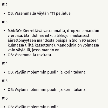
#12
OB: Vasemmalla väylän #11 pelialue.
#13
MANDO: Kierrettävä vasemmalta, dropzone mandon
vieressä. Mandolinja jatkuu tikkujen mukaisesti
äärettömyyteen mandosta poispäin (noin 90 asteen
kulmassa tiiltä katsottuna). Mandolinja on voimassa
vain väylällä, jossa mando on.
OB: Vasemmalla ravirata.
#14
OB: Väylän molemmin puolin ja korin takana.
#15
OB: Väylän molemmin puolin ja korin takana.
#16
OB: Väylän molemmin puolin.