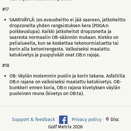
#17
SAARIVÄYLÄ: Jos avausheitto ei jää saareen, jatkoheitto
dropzonelta yhden rangaistuksen kera (PDGA:n
poikkeuslupa). Kaikki jatkoheitot dropzonelta ja
saaresta normaalin OB-säännön mukaan. Kiekko on
pelialueella, kun se koskettaa tekonurmialuetta tai
korin alla betonirengasta. Valkoiseksi maalattu
katukivetys ja puupylväät ovat OB:n rajoja.
#18
OB: Väylän molemmin puolin ja korin takana. Asfaltilla
OB:n rajana on valkoiseksi maalattu katukivetys. OB-
bunkkeri ennen koria, OB:n rajana kivetyksen väylän
puoleinen reuna (kivetys on OB:ta).
Support & feedback
|
|
Privacy policy
|
© Disc
Golf Metrix 2026