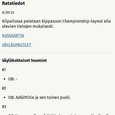
Ratatiedot
8/28/23
Kilpailussa pelataan Kippasuon Championship-layout alla
olevien tietojen mukaisesti.
RATAKARTTA
VÄYLÄOPASTEET
Väyläkohtaiset huomiot
#1
OB: -
#2
OB: Asfalttitie ja sen toinen puoli.
#3