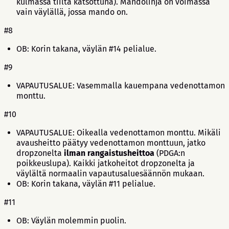
kulmassa tiiltä katsottuna). Mandolinja on voimassa
vain väylällä, jossa mando on.
#8
OB: Korin takana, väylän #14 pelialue.
#9
VAPAUTUSALUE: Vasemmalla kauempana vedenottamon
monttu.
#10
VAPAUTUSALUE: Oikealla vedenottamon monttu. Mikäli
avausheitto päätyy vedenottamon monttuun, jatko
dropzonelta
ilman rangaistusheittoa
(PDGA:n
poikkeuslupa). Kaikki jatkoheitot dropzonelta ja
väylältä normaalin vapautusaluesäännön mukaan.
OB: Korin takana, väylän #11 pelialue.
#11
OB: Väylän molemmin puolin.