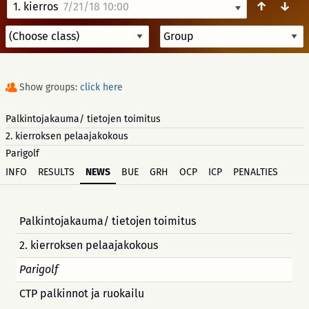
↑
↓
1. kierros
7/21/18 10:00
Show groups:
click here
Palkintojakauma/ tietojen toimitus
2. kierroksen pelaajakokous
Parigolf
INFO
RESULTS
NEWS
BUE
GRH
OCP
ICP
PENALTIES
Palkintojakauma/ tietojen toimitus
2. kierroksen pelaajakokous
Parigolf
CTP palkinnot ja ruokailu