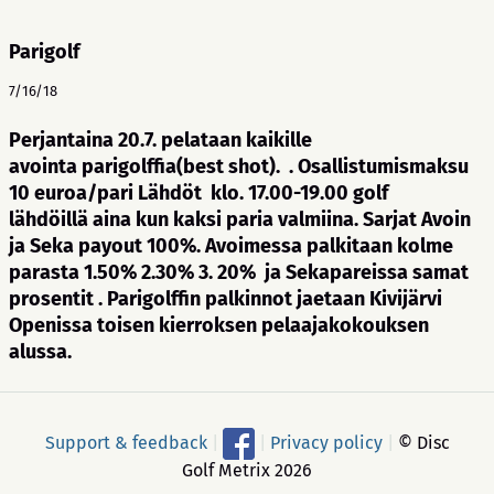
Parigolf
7/16/18
Perjantaina 20.7. pelataan kaikille
avointa parigolffia(best shot). . Osallistumismaksu
10 euroa/pari Lähdöt klo. 17.00-19.00 golf
lähdöillä aina kun kaksi paria valmiina. Sarjat Avoin
ja Seka payout 100%. Avoimessa palkitaan kolme
parasta 1.50% 2.30% 3. 20% ja Sekapareissa samat
prosentit . Parigolffin palkinnot jaetaan Kivijärvi
Openissa toisen kierroksen pelaajakokouksen
alussa.
Support & feedback
|
|
Privacy policy
|
© Disc
Golf Metrix 2026