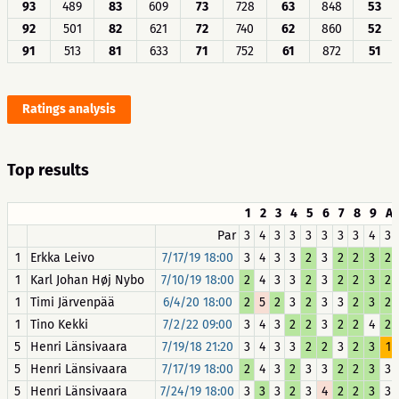
93
489
83
609
73
728
63
848
53
92
501
82
621
72
740
62
860
52
91
513
81
633
71
752
61
872
51
Ratings analysis
Top results
1
2
3
4
5
6
7
8
9
A
Par
3
4
3
3
3
3
3
3
4
3
1
Erkka Leivo
7/17/19 18:00
3
4
3
3
2
3
2
2
3
2
1
Karl Johan Høj Nybo
7/10/19 18:00
2
4
3
3
2
3
2
2
3
2
1
Timi Järvenpää
6/4/20 18:00
2
5
2
3
2
3
3
2
3
2
1
Tino Kekki
7/2/22 09:00
3
4
3
2
2
3
2
2
4
2
5
Henri Länsivaara
7/19/18 21:20
3
4
3
3
2
2
3
2
3
1
5
Henri Länsivaara
7/17/19 18:00
2
4
3
2
3
3
2
2
3
3
5
Henri Länsivaara
7/24/19 18:00
3
3
3
2
3
4
2
2
3
3