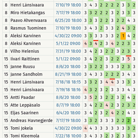
8
Henri Länsivaara
7/10/19 18:00
3
4
3
2
2
2
2
3
3
2
8
Miro Hietakangas
7/17/19 18:00
3
3
2
2
2
3
2
3
3
3
8
Paavo Ahvenvaara
6/25/20 18:00
3
3
3
2
2
3
2
2
4
3
8
Rasmus Tuominen
7/10/19 18:00
3
4
3
2
3
3
2
4
3
2
8
Aleksi Karvinen
4/30/22 09:00
3
3
3
3
3
3
2
1
4
2
8
Aleksi Karvinen
5/1/22 09:00
4
3
4
2
3
4
2
2
3
3
8
Vilho Helenius
7/31/19 18:00
3
4
2
3
2
2
3
2
3
3
15
Iivari Raittinen
5/1/22 09:00
3
4
2
2
3
2
2
3
5
3
15
Janne Ruusu
8/6/20 18:00
3
3
2
2
3
3
3
2
3
3
15
Janne Sandholm
8/21/19 18:00
3
4
3
3
2
2
2
3
4
3
15
Henri Länsivaara
7/18/18 18:15
3
3
2
3
4
4
3
3
3
3
15
Henri Länsivaara
7/19/18 18:16
4
3
2
3
2
3
3
3
4
3
15
Antti Paadar
8/6/20 18:00
3
5
2
3
2
2
3
2
4
2
15
Atte Leppäsalo
8/7/19 18:00
3
4
2
2
4
2
3
2
3
2
15
Eljas Saarinen
6/4/20 18:00
3
4
2
3
2
4
2
2
4
3
15
Andreas Havnegjerde
7/17/19 18:00
3
3
2
3
3
3
2
2
2
3
15
Tomi Jokela
4/30/22 09:00
4
4
3
3
3
3
3
3
3
2
15
Tomi Kleemola
7/22/18 10:00
3
4
3
3
2
3
2
3
3
3