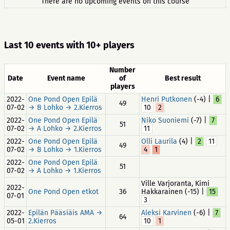
There are no upcoming events on this course
Last 10 events with 10+ players
Number
Date
Event name
of
Best result
players
2022-
One Pond Open Epilä
Henri Putkonen
(-4) |
6
49
07-02
→ B Lohko → 2.Kierros
10
2
2022-
One Pond Open Epilä
Niko Suoniemi
(-7) |
7
51
07-02
→ A Lohko → 2.Kierros
11
2022-
One Pond Open Epilä
Olli Laurila
(4) |
2
11
49
07-02
→ B Lohko → 1.Kierros
4
1
2022-
One Pond Open Epilä
51
07-02
→ A Lohko → 1.Kierros
Ville Varjoranta, Kimi
2022-
One Pond Open etkot
36
Hakkarainen (-15) |
15
07-01
3
2022-
Epilän Pääsiäis AMA →
Aleksi Karvinen
(-6) |
7
64
05-01
2.Kierros
10
1