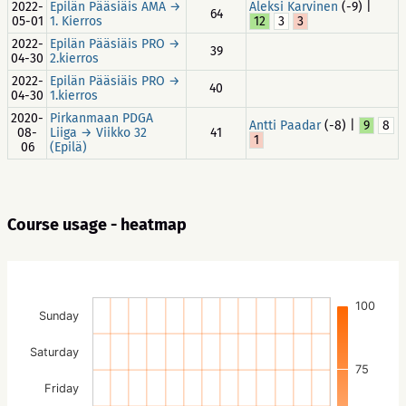
2022-
Epilän Pääsiäis AMA →
Aleksi Karvinen
(-9) |
64
05-01
1. Kierros
12
3
3
2022-
Epilän Pääsiäis PRO →
39
04-30
2.kierros
2022-
Epilän Pääsiäis PRO →
40
04-30
1.kierros
2020-
Pirkanmaan PDGA
Antti Paadar
(-8) |
9
8
08-
Liiga → Viikko 32
41
1
06
(Epilä)
Course usage - heatmap
100
Sunday
Saturday
75
Friday