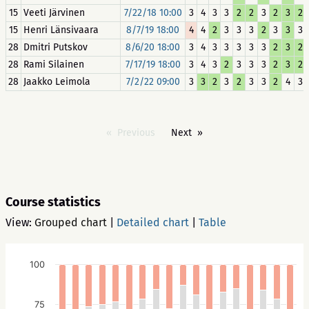
15
Veeti Järvinen
7/22/18 10:00
3
4
3
3
2
2
3
2
3
2
15
Henri Länsivaara
8/7/19 18:00
4
4
2
3
3
3
2
3
3
3
28
Dmitri Putskov
8/6/20 18:00
3
4
3
3
3
3
3
2
3
2
28
Rami Silainen
7/17/19 18:00
3
4
3
2
3
3
3
2
3
2
28
Jaakko Leimola
7/2/22 09:00
3
3
2
3
2
3
3
2
4
3
Previous
Next
Course statistics
View:
Grouped chart
|
Detailed chart
|
Table
100
75