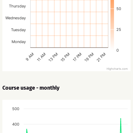
Thursday
50
Wednesday
25
Tuesday
Monday
0
15 PM
21 PM
13 PM
19 PM
11 AM
17 PM
9 AM
Highcharts.com
Course usage - monthly
500
400