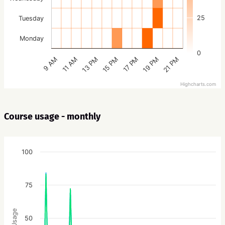
25
Tuesday
Monday
0
15 PM
21 PM
13 PM
19 PM
11 AM
17 PM
9 AM
Highcharts.com
Course usage - monthly
100
75
Usage
50