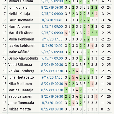
2
Mikael Hautala
9/15/19 09:00
2
2
3
3
2
3
2
3
3
-4
23
7
Joni Kivijärvi
8/22/19 09:30
3
3
2
3
3
3
3
2
2
-3
24
7
Heikki Kataja
9/15/19 09:00
3
3
2
3
2
2
3
2
4
-3
24
7
Lauri Tuomaala
8/5/20 10:40
3
3
3
3
2
2
2
3
3
-3
24
10
Harri Ahonen
9/15/19 09:00
3
3
2
3
3
2
4
2
3
-2
25
10
Martti Pitkänen
9/15/19 09:00
4
3
2
3
3
2
4
2
2
-2
25
10
Miika Pehkonen
9/19/20 17:00
3
3
3
3
3
2
2
3
3
-2
25
10
Jaakko Lehtonen
8/5/20 10:40
3
2
3
3
2
2
3
4
3
-2
25
10
Make Määttä
9/15/19 09:00
3
2
3
3
3
3
2
3
3
-2
25
10
Osmo Alavuotunki
9/15/19 09:00
3
3
3
3
2
3
2
3
3
-2
25
10
Veeti Siliämaa
8/22/19 09:30
3
2
3
3
3
3
2
3
3
-2
25
10
Veikka Tornberg
8/22/19 09:30
3
2
2
4
3
3
3
2
3
-2
25
18
Juha Hietapelto
9/19/20 17:00
3
2
5
4
2
2
2
3
3
-1
26
18
Niko Moilanen
8/22/19 09:30
4
2
2
3
3
3
2
4
3
-1
26
18
Matias Haataja
8/22/19 09:30
2
3
3
4
2
3
3
3
3
-1
26
18
aapo väisänen
8/22/19 09:30
2
2
3
4
2
3
3
3
4
-1
26
18
Juuso Tuomaala
8/5/20 10:40
3
2
4
3
2
3
3
3
3
-1
26
23
Niklas Määttä
8/22/19 09:30
3
3
3
3
3
3
3
3
3
0
27