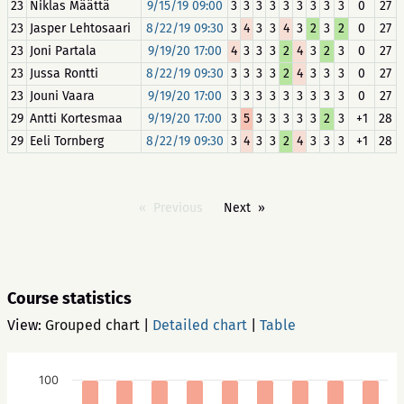
23
Niklas Määttä
9/15/19 09:00
3
3
3
3
3
3
3
3
3
0
27
23
Jasper Lehtosaari
8/22/19 09:30
3
4
3
3
4
3
2
3
2
0
27
23
Joni Partala
9/19/20 17:00
4
3
3
3
2
4
3
2
3
0
27
23
Jussa Rontti
8/22/19 09:30
3
3
3
3
2
4
3
3
3
0
27
23
Jouni Vaara
9/19/20 17:00
3
3
3
3
3
3
3
3
3
0
27
29
Antti Kortesmaa
9/19/20 17:00
3
5
3
3
3
3
3
2
3
+1
28
29
Eeli Tornberg
8/22/19 09:30
3
4
3
3
2
4
3
3
3
+1
28
Previous
Next
Course statistics
View:
Grouped chart
|
Detailed chart
|
Table
100