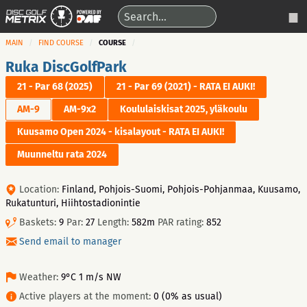
MAIN
FIND COURSE
COURSE
Ruka DiscGolfPark
21 - Par 68 (2025)
21 - Par 69 (2021) - RATA EI AUKI!
AM-9
AM-9x2
Koululaiskisat 2025, yläkoulu
Kuusamo Open 2024 - kisalayout - RATA EI AUKI!
Muunneltu rata 2024
Location:
Finland, Pohjois-Suomi, Pohjois-Pohjanmaa, Kuusamo,
Rukatunturi, Hiihtostadionintie
Baskets:
9
Par:
27
Length:
582m
PAR rating:
852
Send email to manager
Weather:
9°C 1 m/s NW
Active players at the moment:
0 (0% as usual)