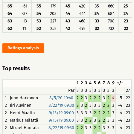
65
-61
55
179
45
420
35
660
25
64
-37
54
203
44
444
34
684
24
63
-13
53
227
43
468
33
708
23
62
11
52
252
42
492
32
732
22
Ratings analysis
Top results
1
2
3
4
5
6
7
8
9
+/-
Par
3
3
3
3
3
3
3
3
3
27
1
Juho Härkönen
8/5/20 10:40
2
2
3
2
2
2
3
2
4
-5
22
2
Jiri Auvinen
8/22/19 09:30
2
3
2
3
3
3
2
2
3
-4
23
2
Henri Määttä
9/15/19 09:00
3
3
3
3
2
2
2
2
3
-4
23
2
Markus Määttä
9/15/19 09:00
3
3
2
2
3
2
2
3
3
-4
23
2
Mikael Hautala
8/22/19 09:30
2
2
3
3
2
2
3
3
3
-4
23