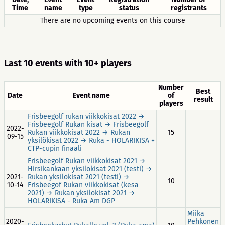
Time
name
type
status
registrants
There are no upcoming events on this course
Last 10 events with 10+ players
Number
Best
Date
Event name
of
result
players
Frisbeegolf rukan viikkokisat 2022 →
Frisbeegolf Rukan kisat → Frisbeegolf
2022-
Rukan viikkokisat 2022 → Rukan
15
09-15
yksilökisat 2022 → Ruka - HOLARIKISA +
CTP-cupin finaali
Frisbeegolf Rukan viikkokisat 2021 →
Hirsikankaan yksilökisat 2021 (testi) →
2021-
Rukan yksilökisat 2021 (testi) →
10
10-14
Frisbeegof Rukan viikkokisat (kesä
2021) → Rukan yksilökisat 2021 →
HOLARIKISA - Ruka Am DGP
Miika
2020-
Pehkonen