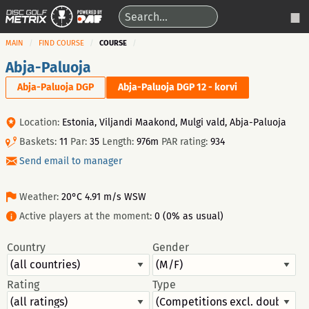
MAIN
FIND COURSE
COURSE
Abja-Paluoja
Abja-Paluoja DGP
Abja-Paluoja DGP 12 - korvi
Location:
Estonia, Viljandi Maakond, Mulgi vald, Abja-Paluoja
Baskets:
11
Par:
35
Length:
976m
PAR rating:
934
Send email to manager
Weather:
20°C 4.91 m/s WSW
Active players at the moment:
0 (0% as usual)
Country
Gender
Rating
Type