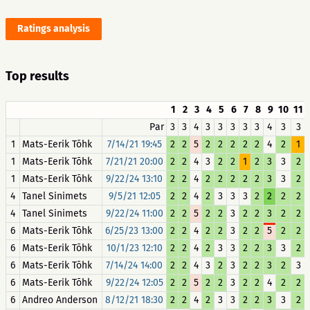
Ratings analysis
Top results
1
2
3
4
5
6
7
8
9
10
11
Par
3
3
4
3
3
3
3
3
4
3
3
1
Mats-Eerik Tõhk
7/14/21 19:45
2
2
5
2
2
2
2
2
4
2
1
1
Mats-Eerik Tõhk
7/21/21 20:00
2
2
4
3
2
2
1
2
3
3
2
1
Mats-Eerik Tõhk
9/22/24 13:10
2
2
4
2
2
2
2
2
3
3
2
4
Tanel Sinimets
9/5/21 12:05
2
2
4
2
3
3
3
2
2
2
2
4
Tanel Sinimets
9/22/24 11:00
2
2
5
2
2
3
2
2
3
2
2
6
Mats-Eerik Tõhk
6/25/23 13:00
2
2
4
2
2
3
2
2
5
2
2
6
Mats-Eerik Tõhk
10/1/23 12:10
2
2
4
2
3
3
2
2
3
3
2
6
Mats-Eerik Tõhk
7/14/24 14:00
2
2
4
3
2
3
2
2
3
2
3
6
Mats-Eerik Tõhk
9/22/24 12:05
2
2
5
2
2
3
2
2
4
2
2
6
Andreo Anderson
8/12/21 18:30
2
2
4
2
3
3
2
2
3
3
2