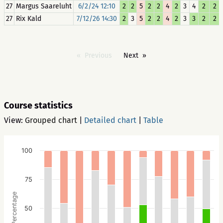
27
Margus Saareluht
6/2/24 12:10
2
2
5
2
2
4
2
3
4
2
2
27
Rix Kald
7/12/26 14:30
2
3
5
2
2
4
2
3
3
2
2
Previous
Next
Course statistics
View:
Grouped chart
|
Detailed chart
|
Table
100
75
Percentage
50