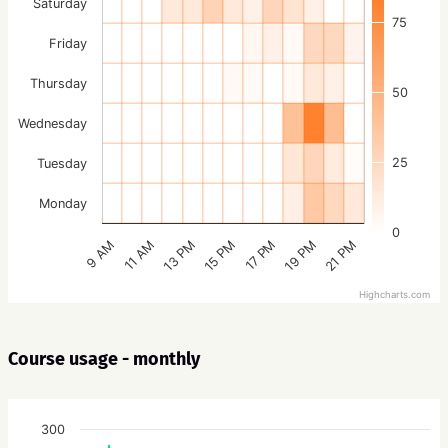
Saturday
75
Friday
Thursday
50
Wednesday
25
Tuesday
Monday
0
15 PM
21 PM
13 PM
19 PM
11 AM
17 PM
9 AM
Highcharts.com
Course usage - monthly
300