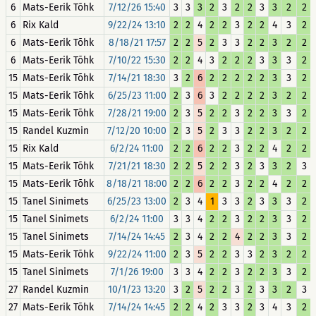
6
Mats-Eerik Tõhk
7/12/26 15:40
3
3
3
2
3
2
2
3
3
2
2
6
Rix Kald
9/22/24 13:10
2
2
4
2
2
3
2
2
4
3
2
6
Mats-Eerik Tõhk
8/18/21 17:57
2
2
5
2
3
3
2
2
3
2
2
6
Mats-Eerik Tõhk
7/10/22 15:30
2
2
4
3
2
2
2
3
3
3
2
15
Mats-Eerik Tõhk
7/14/21 18:30
3
2
6
2
2
2
2
2
3
3
2
15
Mats-Eerik Tõhk
6/25/23 11:00
2
3
6
3
2
2
2
2
3
2
2
15
Mats-Eerik Tõhk
7/28/21 19:00
2
3
5
2
2
3
2
2
3
3
2
15
Randel Kuzmin
7/12/20 10:00
2
3
5
2
3
3
2
2
3
2
2
15
Rix Kald
6/2/24 11:00
2
2
6
2
2
3
2
2
4
2
2
15
Mats-Eerik Tõhk
7/21/21 18:30
2
2
5
2
2
3
2
3
3
2
3
15
Mats-Eerik Tõhk
8/18/21 18:00
2
2
6
2
2
3
2
2
4
2
2
15
Tanel Sinimets
6/25/23 13:00
2
3
4
1
3
3
2
3
3
3
2
15
Tanel Sinimets
6/2/24 11:00
3
3
4
2
2
3
2
2
3
3
2
15
Tanel Sinimets
7/14/24 14:45
2
3
4
2
2
4
2
2
3
3
2
15
Mats-Eerik Tõhk
9/22/24 11:00
2
3
5
2
2
3
3
2
3
2
2
15
Tanel Sinimets
7/1/26 19:00
3
3
4
2
2
3
2
2
3
3
2
27
Randel Kuzmin
10/1/23 13:20
3
2
5
2
2
3
2
3
3
2
3
27
Mats-Eerik Tõhk
7/14/24 14:45
2
2
4
2
3
3
2
3
4
3
2