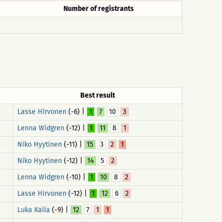
Number of registrants
Best result
Lasse Hirvonen
(-6) |
1
7
10
3
Lenna Widgren
(-12) |
1
11
8
1
Niko Hyytinen
(-11) |
15
3
2
1
Niko Hyytinen
(-12) |
14
5
2
Lenna Widgren
(-10) |
1
10
8
2
Lasse Hirvonen
(-12) |
1
12
6
2
Luka Kaila
(-9) |
12
7
1
1