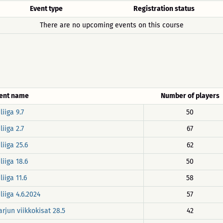
Event type
Registration status
There are no upcoming events on this course
ent name
Number of players
iiga 9.7
50
iiga 2.7
67
iiga 25.6
62
iiga 18.6
50
iiga 11.6
58
iiga 4.6.2024
57
rjun viikkokisat 28.5
42