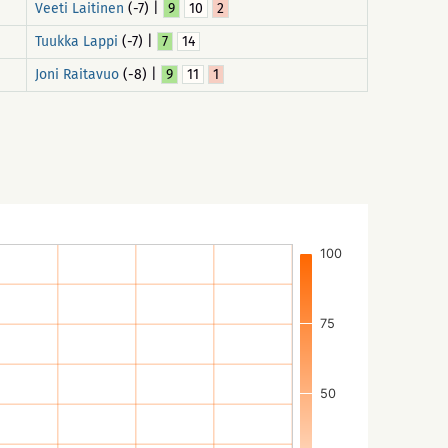
Veeti Laitinen
(-7) |
9
10
2
Tuukka Lappi
(-7) |
7
14
Joni Raitavuo
(-8) |
9
11
1
100
75
50