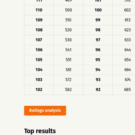
111
489
101
592
110
500
100
602
109
510
99
613
108
520
98
623
107
530
97
633
106
541
96
644
105
551
95
654
104
561
94
664
103
572
93
674
102
582
92
685
Ratings analysis
Top results