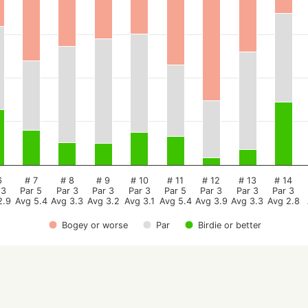
6
# 7
# 8
# 9
# 10
# 11
# 12
# 13
# 14
 3
Par 5
Par 3
Par 3
Par 3
Par 5
Par 3
Par 3
Par 3
2.9
Avg 5.4
Avg 3.3
Avg 3.2
Avg 3.1
Avg 5.4
Avg 3.9
Avg 3.3
Avg 2.8
Bogey or worse
Par
Birdie or better