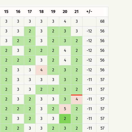
15
16
17
18
19
20
21
+/-
3
3
3
3
3
4
3
68
3
3
2
3
2
3
3
-12
56
3
2
2
3
2
3
2
-12
56
2
3
2
2
2
4
2
-12
56
2
2
2
3
2
4
2
-12
56
2
3
3
4
2
3
2
-12
56
2
3
3
3
3
3
2
-11
57
2
3
3
2
2
3
2
-11
57
2
3
2
3
3
3
4
-11
57
2
2
2
3
2
5
2
-11
57
2
3
2
3
3
2
2
-11
57
2
2
3
3
2
3
2
-11
57