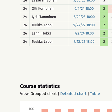
24
Lasse Hirvonen
5/30/23 18:00
3
24
Olli Korhonen
6/4/24 18:00
2
24
Jyrki Tamminen
6/20/23 18:00
2
24
Tuukka Lappi
5/24/22 18:00
2
24
Lenni Hokka
7/2/24 18:00
2
24
Tuukka Lappi
7/12/22 18:00
2
Course statistics
View:
Grouped chart
|
Detailed chart
|
Table
100