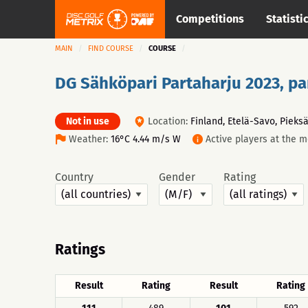
Competitions
Statisti
MAIN
FIND COURSE
COURSE
DG Sähköpari Partaharju 2023, pa
Not in use
Location:
Finland, Etelä-Savo, Pieks
Weather:
16°C 4.44 m/s W
Active players at the 
Country
Gender
Rating
Ratings
Result
Rating
Result
Rating