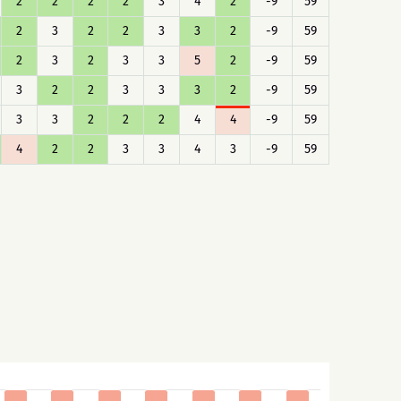
2
2
2
2
3
4
2
-9
59
2
3
2
2
3
3
2
-9
59
2
3
2
3
3
5
2
-9
59
3
2
2
3
3
3
2
-9
59
3
3
2
2
2
4
4
-9
59
4
2
2
3
3
4
3
-9
59