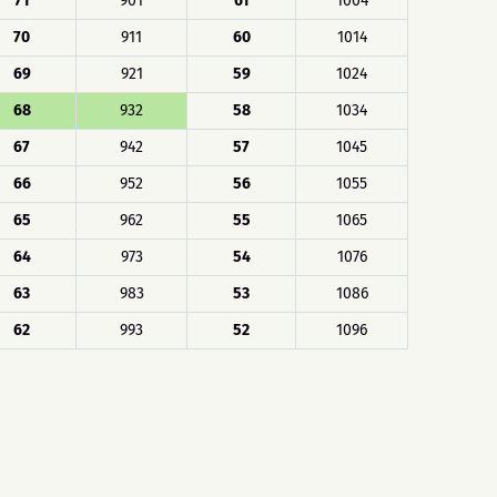
71
901
61
1004
70
911
60
1014
69
921
59
1024
68
932
58
1034
67
942
57
1045
66
952
56
1055
65
962
55
1065
64
973
54
1076
63
983
53
1086
62
993
52
1096