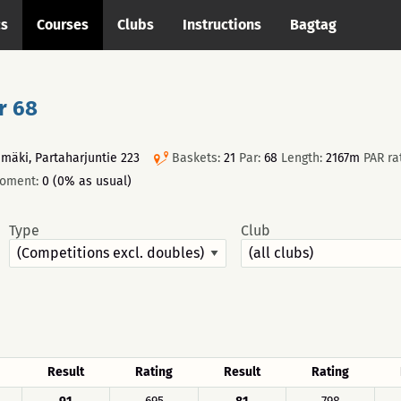
cs
Courses
Clubs
Instructions
Bagtag
r 68
ämäki, Partaharjuntie 223
Baskets:
21
Par:
68
Length:
2167m
PAR ra
moment:
0 (0% as usual)
Type
Club
Result
Rating
Result
Rating