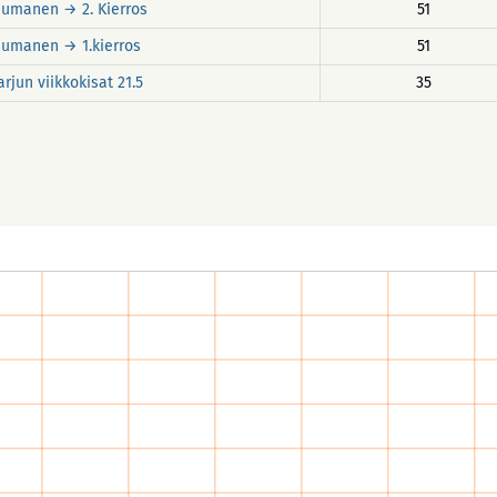
umanen → 2. Kierros
51
aumanen → 1.kierros
51
rjun viikkokisat 21.5
35