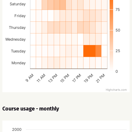
Saturday
75
Friday
Thursday
50
Wednesday
25
Tuesday
Monday
0
15 PM
21 PM
13 PM
19 PM
11 AM
17 PM
9 AM
Highcharts.com
Course usage - monthly
2000