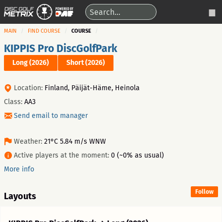
MAIN
FIND COURSE
COURSE
KIPPIS Pro DiscGolfPark
Long (2026)
Short (2026)
Location:
Finland, Päijät-Häme, Heinola
Class:
AA3
Send email to manager
Weather:
21°C 5.84 m/s WNW
Active players at the moment:
0 (~0% as usual)
More info
Follow
Layouts