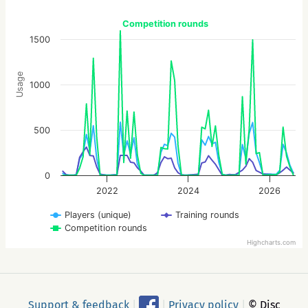
Competition rounds
1500
Usage
1000
500
0
2022
2024
2026
Players (unique)
Training rounds
Competition rounds
Highcharts.com
Support & feedback
|
|
Privacy policy
|
© Disc