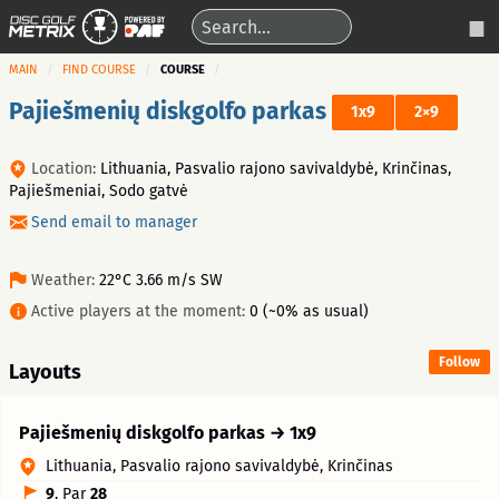
MAIN
FIND COURSE
COURSE
Pajiešmenių diskgolfo parkas
1x9
2×9
Location:
Lithuania, Pasvalio rajono savivaldybė, Krinčinas,
Pajiešmeniai, Sodo gatvė
Send email to manager
Weather:
22°C 3.66 m/s SW
Active players at the moment:
0 (~0% as usual)
Follow
Layouts
Pajiešmenių diskgolfo parkas → 1x9
Lithuania, Pasvalio rajono savivaldybė, Krinčinas
9
, Par
28