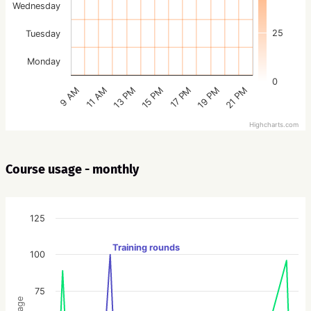
Wednesday
25
Tuesday
Monday
0
15 PM
21 PM
13 PM
19 PM
11 AM
17 PM
9 AM
Highcharts.com
Course usage - monthly
125
Training rounds
100
75
Usage