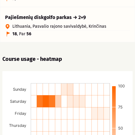
Pajiešmenių diskgolfo parkas → 2×9
Lithuania, Pasvalio rajono savivaldybė, Krinčinas
18
, Par
56
Course usage - heatmap
100
Sunday
Saturday
75
Friday
Thursday
50