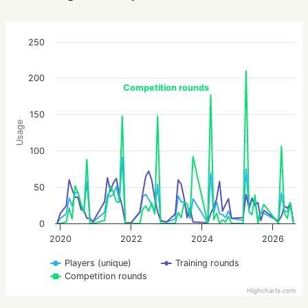
250
200
Competition rounds
150
Usage
100
50
0
2020
2022
2024
2026
Players (unique)
Training rounds
Competition rounds
Highcharts.com