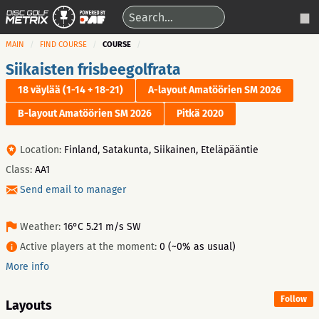
MAIN
FIND COURSE
COURSE
Siikaisten frisbeegolfrata
18 väylää (1-14 + 18-21)
A-layout Amatöörien SM 2026
B-layout Amatöörien SM 2026
Pitkä 2020
Location:
Finland, Satakunta, Siikainen, Eteläpääntie
Class:
AA1
Send email to manager
Weather:
16°C 5.21 m/s SW
Active players at the moment:
0 (~0% as usual)
More info
Follow
Layouts