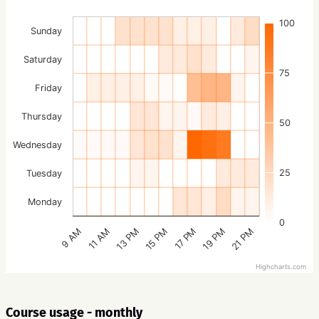
100
Sunday
Saturday
75
Friday
Thursday
50
Wednesday
25
Tuesday
Monday
0
15 PM
21 PM
13 PM
19 PM
11 AM
17 PM
9 AM
Highcharts.com
Course usage - monthly