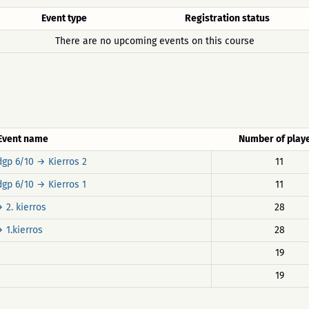
Event type
Registration status
There are no upcoming events on this course
Event name
Number of play
dgp 6/10 → Kierros 2
11
gp 6/10 → Kierros 1
11
 2. kierros
28
 1.kierros
28
19
19