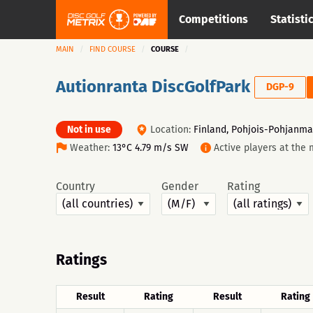
Competitions
Statisti
MAIN
FIND COURSE
COURSE
Autionranta DiscGolfPark
DGP-9
Not in use
Location:
Finland, Pohjois-Pohjanma
Weather:
13°C 4.79 m/s SW
Active players at the
Country
Gender
Rating
Ratings
Result
Rating
Result
Rating