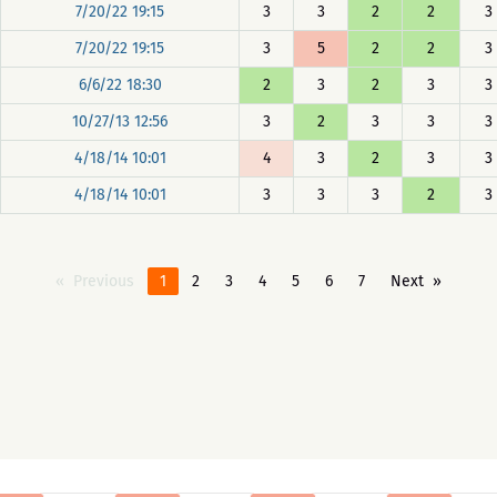
7/20/22 19:15
3
3
2
2
3
7/20/22 19:15
3
5
2
2
3
6/6/22 18:30
2
3
2
3
3
10/27/13 12:56
3
2
3
3
3
4/18/14 10:01
4
3
2
3
3
4/18/14 10:01
3
3
3
2
3
Previous
1
2
3
4
5
6
7
Next