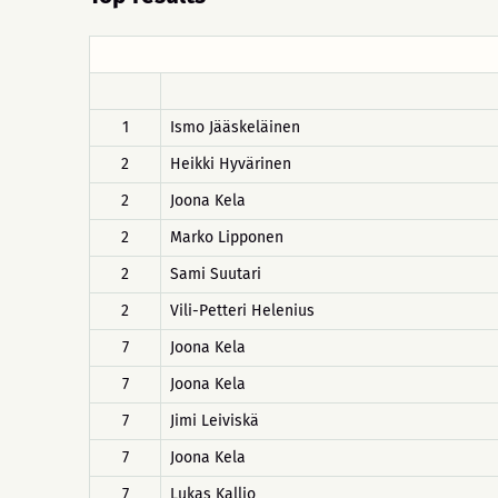
1
Ismo Jääskeläinen
2
Heikki Hyvärinen
2
Joona Kela
2
Marko Lipponen
2
Sami Suutari
2
Vili-Petteri Helenius
7
Joona Kela
7
Joona Kela
7
Jimi Leiviskä
7
Joona Kela
7
Lukas Kallio