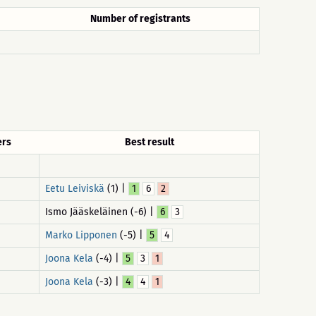
Number of registrants
ers
Best result
Eetu Leiviskä
(1) |
1
6
2
Ismo Jääskeläinen (-6) |
6
3
Marko Lipponen
(-5) |
5
4
Joona Kela
(-4) |
5
3
1
Joona Kela
(-3) |
4
4
1