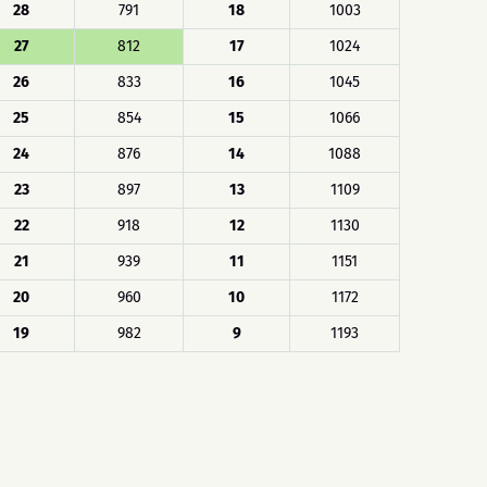
28
791
18
1003
27
812
17
1024
26
833
16
1045
25
854
15
1066
24
876
14
1088
23
897
13
1109
22
918
12
1130
21
939
11
1151
20
960
10
1172
19
982
9
1193