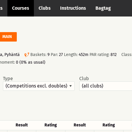
cs
Courses
Clubs
Instructions
Bagtag
MAIN
a, Pyhäntä
Baskets:
9
Par:
27
Length:
452m
PAR rating:
812
Class
 moment:
0 (0% as usual)
Type
Club
Result
Rating
Result
Rating