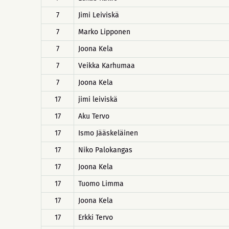
7
Jimi Leiviskä
7
Marko Lipponen
7
Joona Kela
7
Veikka Karhumaa
7
Joona Kela
17
jimi leiviskä
17
Aku Tervo
17
Ismo Jääskeläinen
17
Niko Palokangas
17
Joona Kela
17
Tuomo Limma
17
Joona Kela
17
Erkki Tervo