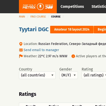
Competitions
Statisti
MAIN
FIND COURSE
COURSE
Tyytari DGC
Amateur 18 layout 2024
Begin
Location:
Russian Federation, Северо-Западный фед
Send email to manager
Weather:
22°C 2.97 m/s WNW
Active players at t
Country
Gender
Rating
Ratings