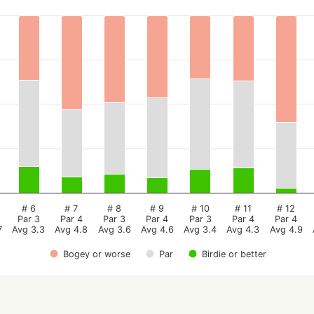
# 6
# 7
# 8
# 9
# 10
# 11
# 12
Par 3
Par 4
Par 3
Par 4
Par 3
Par 4
Par 4
7
Avg 3.3
Avg 4.8
Avg 3.6
Avg 4.6
Avg 3.4
Avg 4.3
Avg 4.9
Bogey or worse
Par
Birdie or better