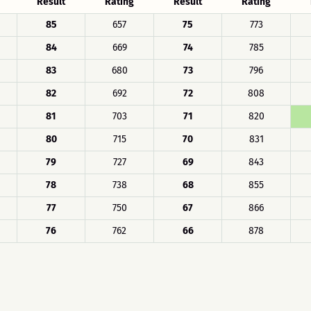
Result
Rating
Result
Rating
85
657
75
773
84
669
74
785
83
680
73
796
82
692
72
808
81
703
71
820
80
715
70
831
79
727
69
843
78
738
68
855
77
750
67
866
76
762
66
878