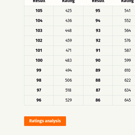
Result
Rating
Result
Rating
105
425
95
541
104
436
94
552
103
448
93
564
102
459
92
576
101
471
91
587
100
483
90
599
99
494
89
610
98
506
88
622
97
518
87
634
96
529
86
645
Ratings analysis