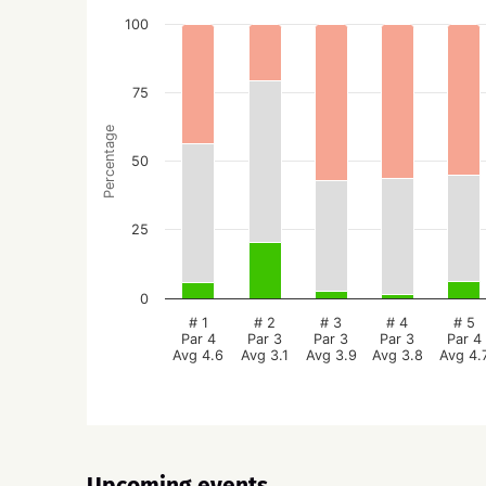
100
75
Percentage
50
25
0
# 1
# 2
# 3
# 4
# 5
Par 4
Par 3
Par 3
Par 3
Par 4
Avg 4.6
Avg 3.1
Avg 3.9
Avg 3.8
Avg 4.