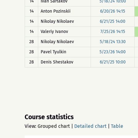
14
Ivan Sartakov
5/18/24 10:00
14
Anton Pozinskii
6/20/26 14:15
14
Nikolay Nikolaev
6/21/25 14:00
14
Valeriy Ivanov
7/25/26 14:15
28
Nikolay Nikolaev
5/18/24 13:30
28
Pavel Tyulkin
5/23/26 14:00
28
Denis Shestakov
6/21/25 10:00
Course statistics
View:
Grouped chart
|
Detailed chart
|
Table