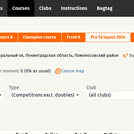
cs
Courses
Clubs
Instructions
Bagtag
ners 8
Champion course
Front 9
Pro 18 layout 2024
еральный ок, Ленинградская область, Ломоносовский район
Ba
he moment:
0 (0% as usual)
Course map
Type
Club