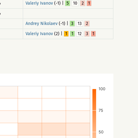
4
Valeriy Ivanov
(-1) |
5
10
2
1
4
1
Andrey Nikolaev
(-1) |
3
13
2
1
Valeriy Ivanov
(2) |
1
1
12
3
1
100
75
50