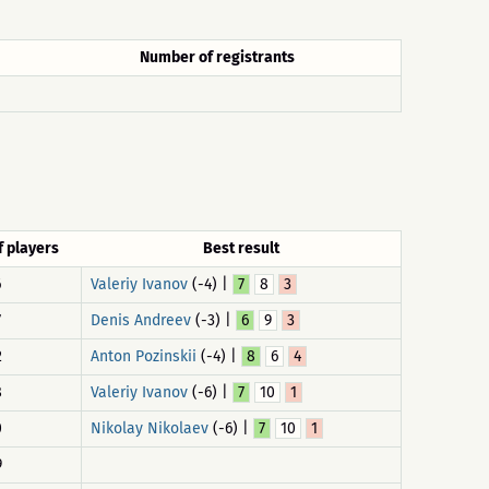
Number of registrants
 players
Best result
6
Valeriy Ivanov
(-4) |
7
8
3
7
Denis Andreev
(-3) |
6
9
3
2
Anton Pozinskii
(-4) |
8
6
4
8
Valeriy Ivanov
(-6) |
7
10
1
0
Nikolay Nikolaev
(-6) |
7
10
1
9