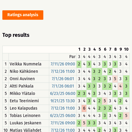
Ratings analysis
Top results
1
2
3
4
5
6
7
8
9
10
Par
3
4
4
4
3
4
3
4
3
4
1
Veikka Nummela
7/11/26 09:00
2
4
3
4
3
3
3
3
3
4
2
Niko Kähkönen
7/12/26 11:00
3
4
4
3
2
4
2
4
3
4
2
Onni Auvinen
7/1/26 06:01
3
4
4
3
2
3
3
5
3
3
2
Altti Pahkala
7/1/26 06:01
3
4
3
3
3
3
2
4
4
3
5
Mikko Ylätalo
6/23/25 06:00
2
3
4
3
3
4
3
3
3
3
5
Eetu Teeriniemi
9/21/25 13:30
3
4
3
4
2
5
3
4
2
4
5
Leo Kalapudas
7/12/26 11:00
3
6
4
4
2
3
2
4
3
4
5
Tobias Leinonen
6/23/25 06:00
3
4
4
4
3
3
3
4
2
5
5
Luukas Jeskanen
7/11/26 09:00
2
5
3
3
3
4
3
4
3
4
10
Matias Väliahdet
7/12/26 11:00
3
4
4
4
2
4
3
3
3
4