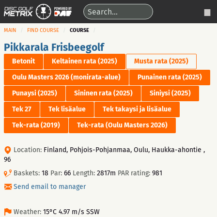
MAIN
FIND COURSE
COURSE
Pikkarala Frisbeegolf
Betonit
Keltainen rata (2025)
Musta rata (2025)
Oulu Masters 2026 (monirata-alue)
Punainen rata (2025)
Punaysi (2025)
Sininen rata (2025)
Siniysi (2025)
Tek 27
Tek lisäalue
Tek takaysi ja lisäalue
Tek-rata (2019)
Tek-rata (Oulu Masters 2026)
Location:
Finland, Pohjois-Pohjanmaa, Oulu, Haukka-ahontie ,
96
Baskets:
18
Par:
66
Length:
2817m
PAR rating:
981
Send email to manager
Weather:
15°C 4.97 m/s SSW