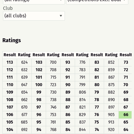
Club
Ratings
Result
Rating
Result
Rating
Result
Rating
Result
Rating
Result
113
624
103
700
93
776
83
852
73
112
632
102
708
92
783
82
859
72
111
639
101
715
91
791
81
867
71
110
647
100
723
90
799
80
875
70
109
654
99
730
89
806
79
882
69
108
662
98
738
88
814
78
890
68
107
670
97
746
87
821
77
897
67
106
677
96
753
86
829
76
905
66
105
685
95
761
85
837
75
913
65
104
692
94
768
84
844
74
920
64