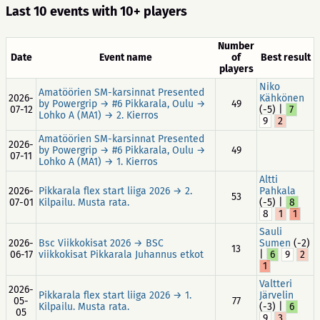
Last 10 events with 10+ players
Number
Date
Event name
of
Best result
players
Niko
Amatöörien SM-karsinnat Presented
2026-
Kähkönen
by Powergrip → #6 Pikkarala, Oulu →
49
07-12
(-5) |
7
Lohko A (MA1) → 2. Kierros
9
2
Amatöörien SM-karsinnat Presented
2026-
by Powergrip → #6 Pikkarala, Oulu →
49
07-11
Lohko A (MA1) → 1. Kierros
Altti
2026-
Pikkarala flex start liiga 2026 → 2.
Pahkala
53
07-01
Kilpailu. Musta rata.
(-5) |
8
8
1
1
Sauli
2026-
Bsc Viikkokisat 2026 → BSC
Sumen
(-2)
13
06-17
viikkokisat Pikkarala Juhannus etkot
|
6
9
2
1
Valtteri
2026-
Pikkarala flex start liiga 2026 → 1.
Järvelin
05-
77
Kilpailu. Musta rata.
(-3) |
6
05
9
3