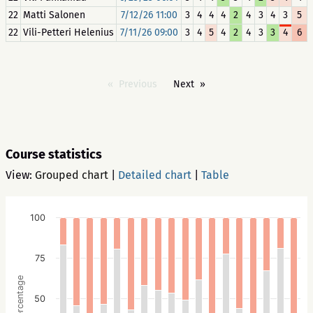
22
Matti Salonen
7/12/26 11:00
3
4
4
4
2
4
3
4
3
5
22
Vili-Petteri Helenius
7/11/26 09:00
3
4
5
4
2
4
3
3
4
6
Previous
Next
Course statistics
View:
Grouped chart
|
Detailed chart
|
Table
100
75
Percentage
50