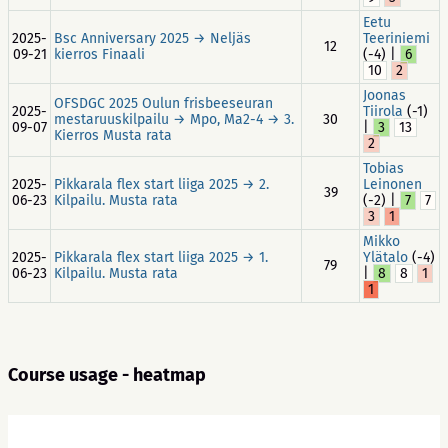
Eetu
2025-
Bsc Anniversary 2025 → Neljäs
Teeriniemi
12
09-21
kierros Finaali
(-4) |
6
10
2
Joonas
OFSDGC 2025 Oulun frisbeeseuran
2025-
Tiirola
(-1)
mestaruuskilpailu → Mpo, Ma2-4 → 3.
30
09-07
|
3
13
Kierros Musta rata
2
Tobias
2025-
Pikkarala flex start liiga 2025 → 2.
Leinonen
39
06-23
Kilpailu. Musta rata
(-2) |
7
7
3
1
Mikko
2025-
Pikkarala flex start liiga 2025 → 1.
Ylätalo
(-4)
79
06-23
Kilpailu. Musta rata
|
8
8
1
1
Course usage - heatmap