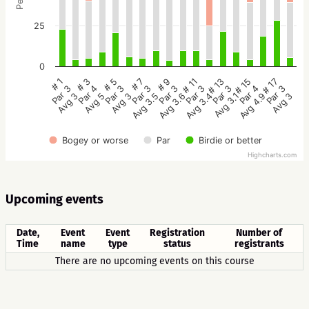
25
0
# 5
# 3
# 1
# 17
# 15
# 13
# 11
# 9
# 7
Par 3
Par 4
Par 3
Par 3
Par 4
Par 3
Par 3
Par 3
Par 3
Avg 3
Avg 5
Avg 3
Avg 3
Avg 4.9
Avg 3.1
Avg 3.4
Avg 3.6
Avg 3.5
Bogey or worse
Par
Birdie or better
Highcharts.com
Upcoming events
Date,
Event
Event
Registration
Number of
Time
name
type
status
registrants
There are no upcoming events on this course