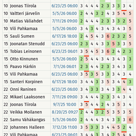
10
Joonas Tiirola
6/23/25 06:00
3
4
4
4
2
3
3
3
3
4
10
Valtteri Järvelin
5/5/26 06:00
2
4
4
3
2
4
3
5
4
5
10
Matias Väliahdet
7/11/26 09:00
2
4
4
4
2
3
3
3
2
5
10
Vili Pahkamaa
5/5/26 06:00
3
4
3
4
3
4
3
4
3
5
15
Sauli Sumen
6/17/26 18:00
2
4
5
4
3
6
2
3
2
5
15
Joonatan Stenudd
6/23/25 06:00
2
3
4
4
3
3
5
3
3
5
15
Tobias Leinonen
6/23/25 06:01
3
5
4
5
3
6
2
4
2
3
15
Otto Kinnunen
5/5/26 06:00
2
5
4
4
3
4
3
4
3
3
15
Paavo Härkin
7/1/26 06:01
2
3
4
4
2
3
3
4
3
3
15
Vili Pahkamaa
6/23/25 06:00
3
5
3
5
3
3
3
4
3
4
15
Santeri Korpinen
6/17/26 18:00
3
4
4
3
3
5
3
4
4
3
22
Onni Raninen
6/23/25 06:00
3
4
3
3
3
4
3
3
4
4
22
Mikael Laaksonen
7/11/26 09:00
3
4
4
4
2
3
3
4
3
4
22
Joonas Tiirola
9/7/25 10:00
3
5
4
4
2
4
3
5
3
4
22
Veikka Moilanen
8/20/25 09:27
2
4
4
3
2
5
3
5
3
5
22
Samu Vähäkangas
5/5/26 06:00
2
4
4
4
3
4
3
3
3
6
22
Johannes Halleen
7/12/26 11:00
3
5
3
3
3
4
4
5
2
4
22
Vili Pahkamaa
6/23/25 06:01
3
4
4
3
3
4
2
5
4
4