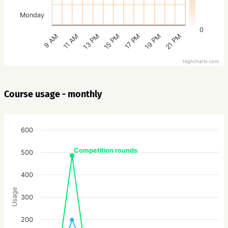
Monday
0
15 PM
21 PM
13 PM
19 PM
11 AM
17 PM
9 AM
Highcharts.com
Course usage - monthly
600
Competition rounds
500
400
Usage
300
200