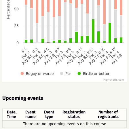
Percentage
50
25
0
# 5
# 3
# 1
# 17
# 15
# 13
# 11
# 9
# 7
Par 3
Par 4
Par 3
Par 4
Par 4
Par 3
Par 3
Par 3
Par 3
Avg 3.8
Avg 5.5
Avg 3.5
Avg 4.8
Avg 5.3
Avg 2.8
Avg 3.5
Avg 3.5
Avg 3.9
Bogey or worse
Par
Birdie or better
Highcharts.com
Upcoming events
Date,
Event
Event
Registration
Number of
Time
name
type
status
registrants
There are no upcoming events on this course