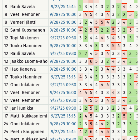
8
Rauli Savela
9/27/25 15:15
2
3
4
4
3
2
3
2
4
4
3
8
Veeti Remonen
9/28/25 10:00
3
4
5
4
3
4
3
2
2
5
2
8
Verneri Jäntti
9/28/25 10:00
3
2
4
5
5
4
2
3
4
3
3
12
Sami Kuosmanen
9/28/25 10:00
4
2
5
5
2
2
5
3
2
5
3
12
Topi Mikkonen
9/27/25 09:30
3
2
4
4
4
3
4
3
3
3
3
12
Touko Hänninen
9/28/25 10:00
3
3
4
3
3
3
5
4
3
4
3
12
Rauli Savela
9/27/25 09:30
2
2
4
5
3
4
3
3
4
3
2
12
Jaakko Luoma-aho
9/28/25 10:00
3
3
6
5
3
2
4
3
4
3
2
17
Hao Kanerva
9/28/25 10:00
3
3
4
3
3
4
4
3
3
4
3
17
Touko Hänninen
9/27/25 15:15
4
3
4
3
3
3
3
3
3
3
4
17
Onni Inkiläinen
9/27/25 09:30
3
3
4
4
4
4
3
3
3
3
4
17
Veeti Remonen
9/24/25 16:00
4
4
5
4
3
3
4
3
3
3
2
17
Veeti Remonen
9/27/25 09:30
3
4
5
5
3
4
5
3
4
3
2
17
Jani Junikka
9/27/25 09:30
3
2
5
3
3
3
2
3
4
4
2
17
Matti Kukkasniemi
9/27/25 15:15
2
4
5
4
3
3
3
2
5
3
3
24
Onni Inkiläinen
9/28/25 10:00
2
3
9
4
4
2
3
2
3
3
2
24
Peetu Kauppinen
9/27/25 15:15
4
2
6
4
4
5
3
3
3
3
2
24
Matti Kukkasniemi
9/27/25 09:30
2
4
5
4
3
4
3
3
4
4
4