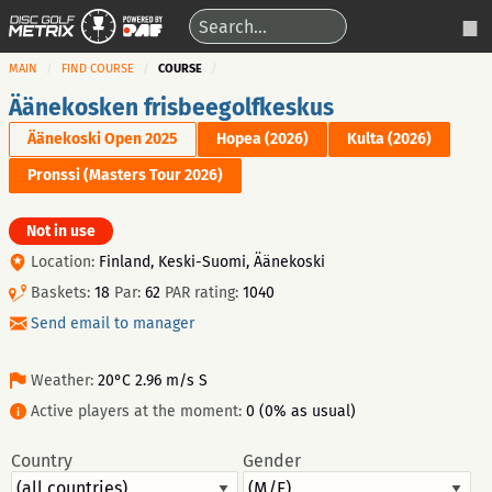
MAIN
FIND COURSE
COURSE
Äänekosken frisbeegolfkeskus
Äänekoski Open 2025
Hopea (2026)
Kulta (2026)
Pronssi (Masters Tour 2026)
Not in use
Location:
Finland, Keski-Suomi, Äänekoski
Baskets:
18
Par:
62
PAR rating:
1040
Send email to manager
Weather:
20°C 2.96 m/s S
Active players at the moment:
0 (0% as usual)
Country
Gender