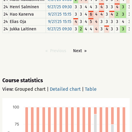
24
Henri Salminen
9/27/25 09:30
3
3
4
4
3
4
3
3
4
3
3
24
Hao Kanerva
9/27/25 15:15
3
3
4
6
4
4
3
4
2
3
3
24
Elias Oja
9/27/25 15:15
4
3
4
5
4
3
3
3
3
4
3
24
Jukka Laitinen
9/27/25 09:30
3
2
4
4
4
3
4
3
3
3
3
Previous
Next
Course statistics
View:
Grouped chart
|
Detailed chart
|
Table
100
75