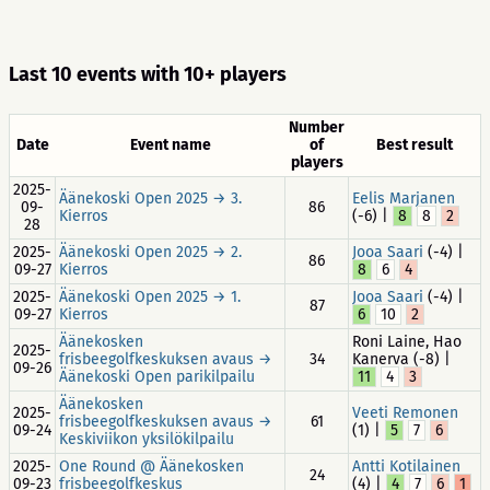
Last 10 events with 10+ players
Number
Date
Event name
of
Best result
players
2025-
Äänekoski Open 2025 → 3.
Eelis Marjanen
09-
86
Kierros
(-6) |
8
8
2
28
2025-
Äänekoski Open 2025 → 2.
Jooa Saari
(-4) |
86
09-27
Kierros
8
6
4
2025-
Äänekoski Open 2025 → 1.
Jooa Saari
(-4) |
87
09-27
Kierros
6
10
2
Äänekosken
Roni Laine, Hao
2025-
frisbeegolfkeskuksen avaus →
34
Kanerva (-8) |
09-26
Äänekoski Open parikilpailu
11
4
3
Äänekosken
2025-
Veeti Remonen
frisbeegolfkeskuksen avaus →
61
09-24
(1) |
5
7
6
Keskiviikon yksilökilpailu
2025-
One Round @ Äänekosken
Antti Kotilainen
24
09-23
frisbeegolfkeskus
(4) |
4
7
6
1