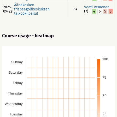
Äänekosken
2025-
Veeti Remonen
frisbeegolfkeskuksen
14
09-22
(7) |
4
6
5
3
talkookilpailut
Course usage - heatmap
100
Sunday
Saturday
75
Friday
Thursday
50
Wednesday
25
Tuesday