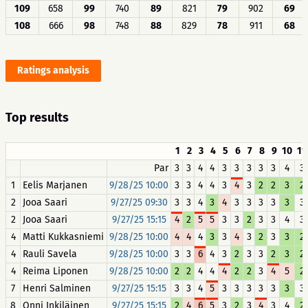
109
658
99
740
89
821
79
902
69
108
666
98
748
88
829
78
911
68
Ratings analysis
Top results
1
2
3
4
5
6
7
8
9
10
11
Par
3
3
4
4
3
3
3
3
3
4
3
1
Eelis Marjanen
9/28/25 10:00
3
3
4
4
3
4
3
2
2
3
2
2
Jooa Saari
9/27/25 09:30
3
3
4
3
4
3
3
3
3
3
3
2
Jooa Saari
9/27/25 15:15
4
2
5
5
3
3
2
3
3
4
3
4
Matti Kukkasniemi
9/28/25 10:00
4
4
4
3
3
4
3
2
3
3
2
4
Rauli Savela
9/28/25 10:00
3
3
6
4
3
2
3
3
2
3
2
4
Reima Liponen
9/28/25 10:00
2
2
4
4
4
2
2
3
4
5
2
7
Henri Salminen
9/27/25 15:15
3
3
4
5
3
3
3
3
3
3
3
8
Onni Inkiläinen
9/27/25 15:15
2
4
6
5
3
2
3
4
3
4
2