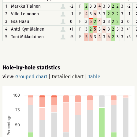
1
Markku Tiainen
-2
F
2
3
3
4
3
3
2
2
3
-2
2
Ville Leinonen
-1
F
4
3
4
3
3
2
2
2
3
-1
3
Esa Hasu
0
F
3
5
2
4
3
3
2
2
3
0
4
Antti Kymäläinen
+1
F
3
2
5
3
4
3
2
3
3
+1
5
Toni Mikkolainen
+5
F
5
5
3
4
3
4
2
3
3
+5
Hole-by-hole statistics
View:
Grouped chart
|
Detailed chart
|
Table
100
75
Percentage
50