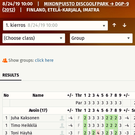
8/24/19 10:00
|
MIKONPUISTO DISCGOLFPARK → DGP-9
(2012)
|
FINLAND, ETELÄ-KARJALA, IMATRA
↑
↓
1. kierros
8/24/19 10:00
Show groups:
click here
RESULTS
No
Name
+/-
Thr
1
2
3
4
5
6
7
8
9
+/-
Par
3
3
3
3
3
3
3
3
3
Avoin (17)
+/-
Thr
1
2
3
4
5
6
7
8
9
+/-
S
1
Juha Kaksonen
-4
F
2
3
3
3
3
2
2
2
3
-4
1
Timo Heikkilä
-4
F
2
3
3
3
3
2
2
2
3
-4
3
Toni Häyhä
-3
F
2
3
2
4
3
2
3
2
3
-3