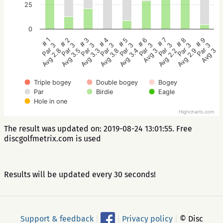
25
0
# 5
# 4
# 3
# 2
# 1
# 9
# 8
# 7
# 6
Par 3
Par 3
Par 3
Par 3
Par 3
Par 3
Par 3
Par 3
Par 3
Avg 3.4
Avg 3.8
Avg 3.3
Avg 3.5
Avg 2.8
Avg 3
Avg 2.9
Avg 2.2
Avg 3
Triple bogey
Double bogey
Bogey
Par
Birdie
Eagle
Hole in one
Highcharts.com
The result was updated on: 2019-08-24 13:01:55. Free
discgolfmetrix.com is used
Results will be updated every 30 seconds!
Support & feedback
|
|
Privacy policy
|
© Disc