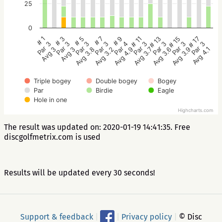
25
0
# 5
# 3
# 1
# 17
# 15
# 13
# 11
# 9
# 7
Par 3
Par 3
Par 3
Par 3
Par 3
Par 3
Par 3
Par 4
Par 3
Avg 3.8
Avg 3
Avg 3
Avg 4.1
Avg 3.9
Avg 3.6
Avg 3.7
Avg 4.9
Avg 3.2
Triple bogey
Double bogey
Bogey
Par
Birdie
Eagle
Hole in one
Highcharts.com
The result was updated on: 2020-01-19 14:41:35. Free
discgolfmetrix.com is used
Results will be updated every 30 seconds!
Support & feedback
|
|
Privacy policy
|
© Disc