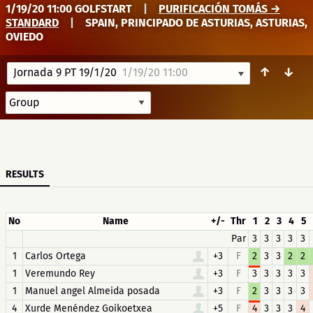
1/19/20 11:00 GOLFSTART
|
PURIFICACIÓN TOMÁS →
STANDARD
|
SPAIN, PRINCIPADO DE ASTURIAS, ASTURIAS,
OVIEDO
↑
↓
Jornada 9 PT 19/1/20
1/19/20 11:00
RESULTS
No
Name
+/-
Thr
1
2
3
4
5
Par
3
3
3
3
3
1
Carlos Ortega
+3
F
2
3
3
2
2
1
Veremundo Rey
+3
F
3
3
3
3
3
1
Manuel angel Almeida posada
+3
F
2
3
3
3
3
4
Xurde Menéndez Goikoetxea
+5
F
4
3
3
3
4