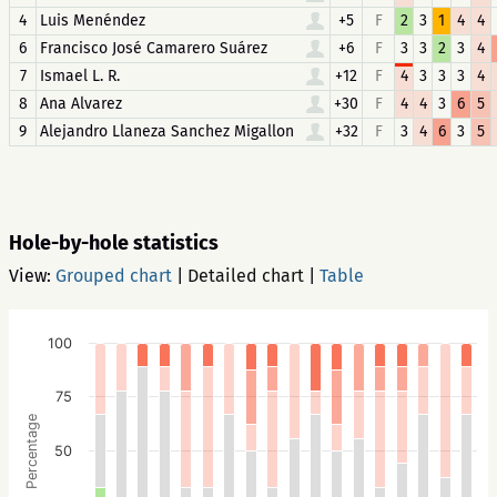
4
Luis Menéndez
+5
F
2
3
1
4
4
6
Francisco José Camarero Suárez
+6
F
3
3
2
3
4
7
Ismael L. R.
+12
F
4
3
3
3
4
8
Ana Alvarez
+30
F
4
4
3
6
5
9
Alejandro Llaneza Sanchez Migallon
+32
F
3
4
6
3
5
Hole-by-hole statistics
View:
Grouped chart
|
Detailed chart
|
Table
100
75
Percentage
50