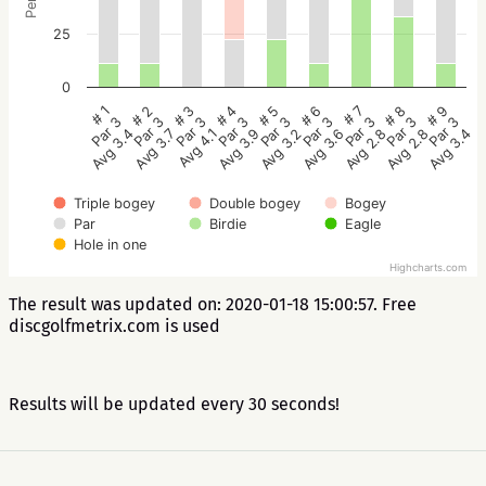
25
0
# 5
# 4
# 3
# 2
# 1
# 9
# 8
# 7
# 6
Par 3
Par 3
Par 3
Par 3
Par 3
Par 3
Par 3
Par 3
Par 3
Avg 3.2
Avg 3.9
Avg 4.1
Avg 3.7
Avg 3.4
Avg 3.4
Avg 2.8
Avg 2.8
Avg 3.6
Triple bogey
Double bogey
Bogey
Par
Birdie
Eagle
Hole in one
Highcharts.com
The result was updated on: 2020-01-18 15:00:57. Free
discgolfmetrix.com is used
Results will be updated every 30 seconds!