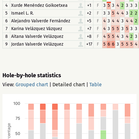
4
Xurde Menéndez Goikoetxea
+1
F
3
5
3
4
2
3
3
3
5
Ismael L. R.
+2
F
3
3
5
4
4
3
2
2
6
Alejandro Valverde Fernández
+5
F
4
3
4
4
3
4
4
2
7
Karina Velázquez Vázquez
+7
F
4
3
5
5
3
5
3
3
8
Aitana Valverde Velázquez
+8
F
4
5
5
4
3
4
2
3
9
Jordan Valverde Velázquez
+17
F
5
6
6
3
5
5
5
4
Hole-by-hole statistics
View:
Grouped chart
|
Detailed chart
|
Table
100
75
Percentage
50