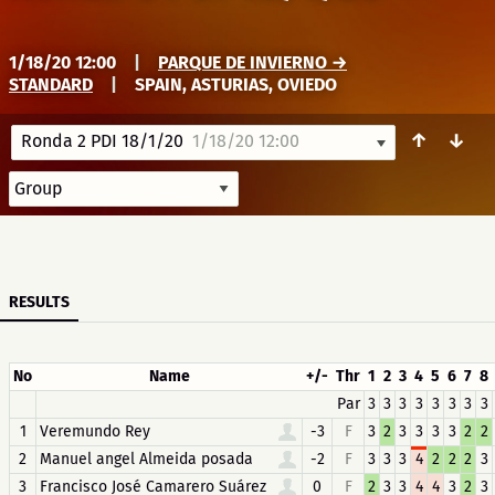
1/18/20 12:00
|
PARQUE DE INVIERNO →
STANDARD
|
SPAIN, ASTURIAS, OVIEDO
↑
↓
Ronda 2 PDI 18/1/20
1/18/20 12:00
RESULTS
No
Name
+/-
Thr
1
2
3
4
5
6
7
8
Par
3
3
3
3
3
3
3
3
1
Veremundo Rey
-3
F
3
2
3
3
3
3
2
2
2
Manuel angel Almeida posada
-2
F
3
3
3
4
2
2
2
3
3
Francisco José Camarero Suárez
0
F
2
3
3
4
4
3
2
3