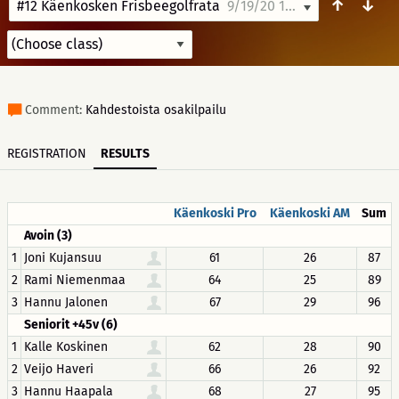
↑
↓
#12 Käenkosken Frisbeegolfrata
9/19/20 12:00
Comment:
Kahdestoista osakilpailu
REGISTRATION
RESULTS
Käenkoski Pro
Käenkoski AM
Sum
Avoin (3)
1
Joni Kujansuu
61
26
87
2
Rami Niemenmaa
64
25
89
3
Hannu Jalonen
67
29
96
Seniorit +45v (6)
1
Kalle Koskinen
62
28
90
2
Veijo Haveri
66
26
92
3
Hannu Haapala
68
27
95