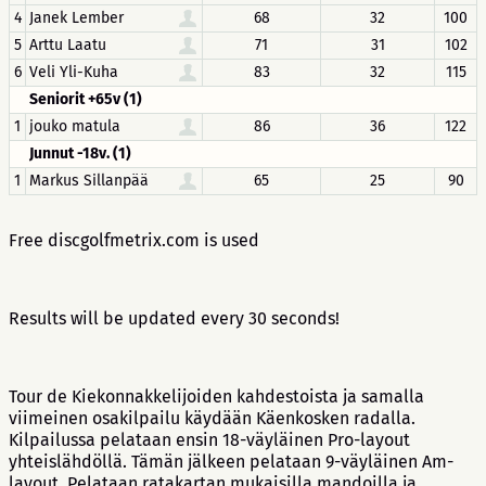
4
Janek Lember
68
32
100
5
Arttu Laatu
71
31
102
6
Veli Yli-Kuha
83
32
115
Seniorit +65v (1)
1
jouko matula
86
36
122
Junnut -18v. (1)
1
Markus Sillanpää
65
25
90
Free discgolfmetrix.com is used
Results will be updated every 30 seconds!
Tour de Kiekonnakkelijoiden kahdestoista ja samalla
viimeinen osakilpailu käydään Käenkosken radalla.
Kilpailussa pelataan ensin 18-väyläinen Pro-layout
yhteislähdöllä. Tämän jälkeen pelataan 9-väyläinen Am-
layout. Pelataan ratakartan mukaisilla mandoilla ja